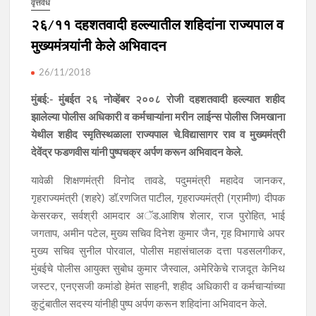
वृत्तवेध
२६/११ दहशतवादी हल्ल्यातील शहिदांना राज्यपाल व
मुख्यमंत्र्यांनी केले अभिवादन
26/11/2018
मुंबई:- मुंबईत २६ नोव्हेंबर २००८ रोजी दहशतवादी हल्ल्यात शहीद
झालेल्या पोलीस अधिकारी व कर्मचाऱ्यांना मरीन लाईन्स पोलीस जिमखाना
येथील शहीद स्मृतिस्थळाला राज्यपाल चे.विद्यासागर राव व मुख्यमंत्री
देवेंद्र फडणवीस यांनी पुष्पचक्र अर्पण करून अभिवादन केले.
यावेळी शिक्षणमंत्री विनोद तावडे, पदुममंत्री महादेव जानकर,
गृहराज्यमंत्री (शहरे) डॉ.रणजित पाटील, गृहराज्यमंत्री (ग्रामीण) दीपक
केसरकर, सर्वश्री आमदार अॅड.आशिष शेलार, राज पुरोहित, भाई
जगताप, अमीन पटेल, मुख्य सचिव दिनेश कुमार जैन, गृह विभागाचे अपर
मुख्य सचिव सुनील पोरवाल, पोलीस महासंचालक दत्ता पडसलगीकर,
मुंबईचे पोलीस आयुक्त सुबोध कुमार जैस्वाल, अमेरिकेचे राजदूत केनिथ
जस्टर, एनएसजी कमांडो हेमंत साहनी, शहीद अधिकारी व कर्मचाऱ्यांच्या
कुटुंबातील सदस्य यांनीही पुष्प अर्पण करून शहिदांना अभिवादन केले.