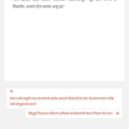
मिळतोय. असचं प्रेम कायम असू द्या‌.”
Post
शंभर टक्के वसुली पात्र संस्थांमध्ये एकमेव असलदे सोसायटीला यश! चेअरमन भगवान लोके
navigation
यांचे कौतुकास्पद कार्य!
सिंधुदुर्ग जिल्हयात कौशल्य प्रशिक्षण कार्यक्रमाची सेक्टर निहाय नोंद करा!