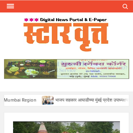
Skip
Search
to
content
स्टार 
ST
VRU
 Region
भाजप सहकार आघाडीच्या मुंबई प्रदेश उपाध्यक्षपदी मोहन सावंत यांच