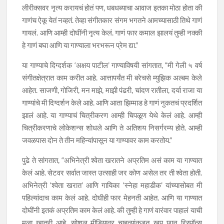
लीरीक्सवर नृत्य करायचं होतं पण, धबधब्याचा आवाज इतका मोठा होता की
गाणंच ऐकू येतं नव्हतं. तेव्हा संगीतकार संगम भगतने आमच्यासाठी तिथे गाणं
गायलं. आणि आम्ही दोघींनी नृत्य केलं. गाणं फार कमाल झालयं तुम्ही नक्की
हे गाणं बघा आणि या गाण्याला भरभरून प्रेम द्या.”
या गाण्याचे दिग्दर्शक ‘अक्षय पाटील’ गाण्याविषयी सांगतात, “मी गेली ५ वर्ष
संगीतक्षेत्रात काम करीत आहे. आत्तापर्यंत मी बरेचसे म्युझिक अल्बम केले
आहेत. साजणी, गोजिरी, मन माझे, माझी पंढरी, चांदण रातीला, दर्या राजा या
गाण्यांचे मी दिग्दर्शन केले आहे. आणि आता झिम्माड हे गाणं नुकतचं प्रदर्शित
झालं आहे. या गाण्याचं चित्रीकरण आम्ही चिपळूण येथे केलं आहे. आम्ही
चित्रीकरणाचे लोकेशन्स शोधले आणि ते अतिशय निसर्गरम्य होते. आम्ही
जवळपास दोन ते तीन महिन्यांपासून या गाण्यावर काम करतोय.”
पुढे ते सांगतात, “अभिनेत्री श्वेता खरातने अप्रतिम असं काम या गाण्यात
केलं आहे. सेटवर सर्वात जास्त उत्साही जर कोण असेल तर ती श्वेता होती.
अभिनेत्री ‘श्वेता खरात’ आणि गायिका ‘स्नेहा महाडीक’ यांच्यासोबत मी
पहिल्यांदाच काम केलं आहे. दोघीही फार मेहनती आहेत. आणि या गाण्यात
दोघींनी इतकं अप्रतिम काम केलं आहे. की तुम्ही हे गाणं वारंवार पाहालं याची
मला खात्री आहे. सोशल मीडियावर चाहत्यांकडून खूप छान रिस्पॉन्स