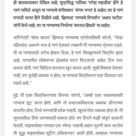
ही बालकलाकार देखिल आहे. सुप्रसिद्ध गायिका ‘स्नेहा महाडीक’ हीने हे
गाणं गायिले असून या गाण्याचे संगीतकार ‘संगम भगत’ हे आहेत. तर हे गाणं
मनाली घरात हिने लिहीले आहे. ‘झिम्माड’ गाण्याचे दिग्दर्शन ‘अक्षय पाटील’
यांनी केले आहे. तर या गाण्याच्या निर्मात्या ‘काजल हिवाळे’ या आहेत.
अभिनेत्री ‘श्वेता खरात’ झिम्माड गाण्याच्या प्रोसेसविषयी सांगते, “जेव्हा
पहिल्यांदा अक्षयने मला हे गाणं ऐकवलं त्याक्षणी मी गाण्याच्या प्रेमात पडले.
मी या गाण्यासाठी लगेच होकार दिला. हे गाणं चिपळूणमध्ये चित्रीत झालं
आहे. गाण्यातील लोकेशन्स डोळ्यांचं पारणं फिटवणारे आहेत. टिम फार
कमाल होती. गाणं चित्रित करताना खूप धमाल आली. तुम्ही विश्वास ठेवणारं
नाही. पण कुठेही धावपळ न होता, या गाण्याचं चित्रीकरण एका दिवसात पार
पडले आहे. “
पुढे ती एका चित्रीकरणाचा किस्सा सांगते, “आम्ही एका धबधब्यापाशी
गाण्याचं शूट करत होतो. आणि तो अक्राळविक्राळ धबधबा डोंगराच्या
कपारीत होता. जिथे माणसांची वर्दळ नव्हती. खूपचं मोठा धबधबा होता तो. मी
सुरूवातीला तिथे जाण्यासाठी घाबरत होते. पण टिमने माझी संपूर्ण काळजी
घेतली. माझ्यासोबत गाण्यात एक ज्येष्ठा नावाची लहान मुलगी काम करतेय
ती सुद्धा माझ्यासोबत शूटिंग लोकेशनवर आली होती. आम्हाला गाण्याच्या