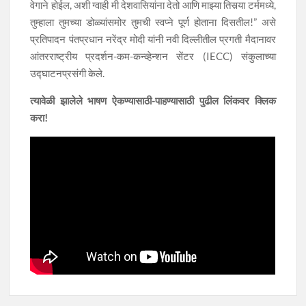
वेगाने होईल, अशी ग्वाही मी देशवासियांना देतो आणि माझ्या तिसर्‍या टर्ममध्ये,
तुम्हाला तुमच्या डोळ्यांसमोर तुमची स्वप्ने पूर्ण होताना दिसतील!” असे
प्रतिपादन पंतप्रधान नरेंद्र मोदी यांनी नवी दिल्लीतील प्रगती मैदानावर
आंतरराष्ट्रीय प्रदर्शन-कम-कन्व्हेन्शन सेंटर (IECC) संकुलाच्या
उद्घाटनप्रसंगी केले.
त्यावेळी झालेले भाषण ऐकण्यासाठी-पाहण्यासाठी पुढील लिंकवर क्लिक
करा!