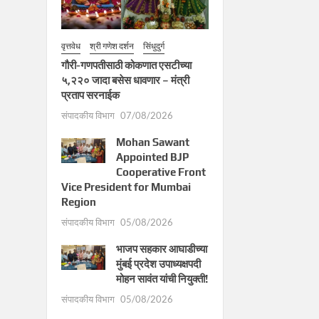
वृत्तवेध
श्री गणेश दर्शन
सिंधुदुर्ग
गौरी-गणपतीसाठी कोकणात एसटीच्या
५,२२० जादा बसेस धावणार – मंत्री
प्रताप सरनाईक
संपादकीय विभाग
07/08/2026
Mohan Sawant
Appointed BJP
Cooperative Front
Vice President for Mumbai
Region
संपादकीय विभाग
05/08/2026
भाजप सहकार आघाडीच्या
मुंबई प्रदेश उपाध्यक्षपदी
मोहन सावंत यांची नियुक्ती!
संपादकीय विभाग
05/08/2026