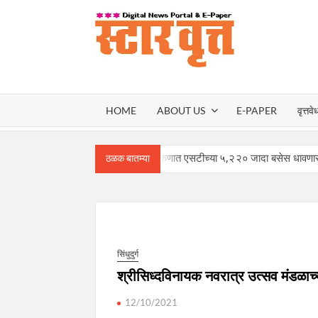
Skip
to
content
स्टार वृ
STAR
HOME
ABOUT US
E-PAPER
वृत्तवे
VRUT
गौरी-गणपतीसाठी कोकणात एसटीच्या ५,२२० जादा बसेस धावणार – मंत्री प्र
ठळक बातम्या
सिंधुदुर्ग
श्रीसिध्दविनायक नवरात्र उत्सव मंडळाच्
12/10/2021