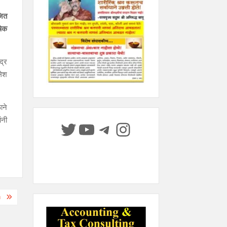
जित
षेक
द्र
लेश
ाने
ंनी
Twitter
YouTube
Telegram
Instagram
१