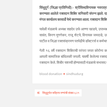
सिंधुदुर्ग (जिल्हा प्रतिनिधी):- श्रीसिध्दविनायक नवरा
करण्यात आलेले रक्तदान शिबिर शनिवारी संपन्न झाले. दारूम
मंगल कार्यालय कासार्डे येथे करण्यात आला. रक्तदान शिबिर
यावेळी मंडळाचे अध्यक्ष सहदेव उर्फ आण्णा खाडये, उपा
सावंत, किरण मुणगेकर, राजू शेटये, विनायक जमदाडे, उद
पाटील व जिल्हा रक्तसंक्रमण पतपेढीचे डाॅक्टरर्स व कर्मचा
गेली १६ वर्षे रक्तदान शिबिराची परंपरा जपत कोरोना
आपली सामाजिक बांधिलकी जपली. यावर्षी केलेल्या रक्तदान
रक्तदान केले. शिबीर यशस्वी होण्यासाठी मंडळाचे सभासद 
blood donation
sindhudurg
Post
सिंधुदुर्गात सक्रिय रुग्णांची संख्या ६२१
navigation