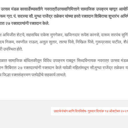
त्र उत्सव मंडळ कासार्डेच्यावतीने नवरात्रौउत्सवानिमित्ताने सामाजिक उपक्रम म्हणून आयो
 ग्रा. पं. सदस्या सौ. मुग्धा राजेंद्र तळेकर यांच्या हस्ते रक्तदान शिबिराचा शुभारंभ अभि
ात २७ रक्तदात्यांनी रक्तदान केले.
ध्यक्ष अभिजीत शेटये, सहसचिव राकेश मुणगेकर, खजिनदार रूपेश कानसे, दारूम सरपंच सुनिं
य निकम, स्वप्नील राऊत, अतुल सुतार, तात्या पिसे, निखिल पिसे, गुरूप्रसाद पाटील, शै
री उपस्थित होते.
 काळात सामाजिक बांधिलकीतून विविध उपक्रम राबवून सिध्दविनायक नवरात्र उत्सव मंडळ
 शिबिरात २७ रक्तदात्यांनी रक्तदान केले यावेळी महिलांमधून सौ.मुग्धा राजेंद्र तळेकर या
व जिल्हा रक्तसंक्रमण पतपेढीचे सहकार्य लाभले.
उद्याचे पंचांग आणि दिनविशेष- गुरुवार दिनांक १४ ऑक्टोबर २०२