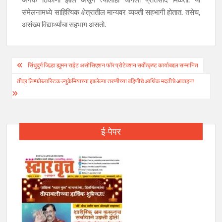
संमेलनामध्ये साहित्यिक क्षेत्रातील मान्यवर व्यक्ती सहभागी होतात. तसेच,
असंख्य विद्यार्थ्यांचा सहभाग असतो.
Post
सिंधुदुर्ग जिल्हा ह्युमन राईट असोसिएशन फॉर प्रोटेक्शन सर्वोत्कृष्ट कार्याबद्दल सन्मानित
navigation
तीव्र लिम्फोब्लास्टिक ल्युकेमियाच्या झालेल्या तरुणीच्या बहिणीचे आर्थिक मदतीचे आवाहन!
ई-पेपर