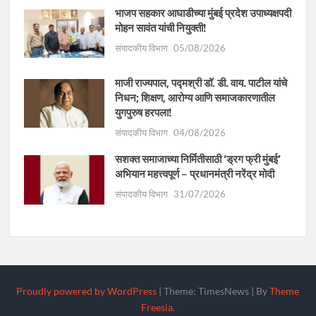
भाजप सहकार आघाडीच्या मुंबई प्रदेश उपाध्यक्षपदी
मोहन सावंत यांची नियुक्ती!
संपादकीय विभाग
05/08/2026
माजी राज्यपाल, पद्मश्री डॉ. डी. वाय. पाटील यांचे
निधन; शिक्षण, आरोग्य आणि समाजकारणातील
युगपुरुष हरपला!
संपादकीय विभाग
04/08/2026
सशक्त समाजाच्या निर्मितीसाठी ‘ड्रग फ्री मुंबई’
अभियान महत्त्वपूर्ण – प्रधानमंत्री नरेंद्र मोदी
संपादकीय विभाग
31/07/2026
Proudly powered by WordPress
|
Theme: TimesNews
|
By
Theme
Freesia
.