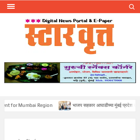
Skip
Search
to
content
स्टार 
ST
VRU
 Mumbai Region
भाजप सहकार आघाडीच्या मुंबई प्रदेश उपाध्यक्षपदी मोहन 