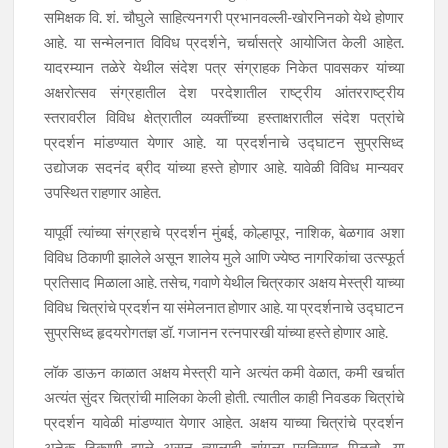
समिक्षक वि. शं. चौघुले साहित्यनगरी प्रभानवल्ली-खोरनिनको येथे होणार
आहे. या सन्मेलनात विविध प्रदर्शने, चर्चासत्रे आयोजित केली आहेत.
यादरम्यान तळेरे येथील संदेश पत्र संग्राहक निकेत पावसकर यांच्या
अक्षरोत्सव संग्रहातील देश परदेशातील राष्ट्रीय आंतरराष्ट्रीय
स्तरावरील विविध क्षेत्रातील व्यक्तींच्या हस्ताक्षरातील संदेश पत्रांचे
प्रदर्शन मांडण्यात येणार आहे. या प्रदर्शनाचे उद्घाटन सुप्रसिध्द
उद्योजक सदनंद ब्रीद यांच्या हस्ते होणार आहे. यावेळी विविध मान्यवर
उपस्थित राहणार आहेत.
यापूर्वी त्यांच्या संग्रहाचे प्रदर्शन मुंबई, कोल्हापूर, नाशिक, बेळगाव अशा
विविध ठिकाणी झालेले असून शालेय मुले आणि ज्येष्ठ नागरिकांचा उत्स्फूर्त
प्रतिसाद मिळाला आहे. तसेच, गवाणे येथील चित्रकार अक्षय मेस्त्री याच्या
विविध चित्रांचे प्रदर्शन या संमेलनात होणार आहे. या प्रदर्शनाचे उद्घाटन
सुप्रसिध्द हृदयरोगतज्ञ डॉ. गजानन रत्नपारखी यांच्या हस्ते होणार आहे.
लॉक डाऊन काळात अक्षय मेस्त्री याने अत्यंत कमी वेळात, कमी खर्चात
अत्यंत सुंदर चित्रांची मालिका केली होती. त्यातील काही निवडक चित्रांचे
प्रदर्शन यावेळी मांडण्यात येणार आहेत. अक्षय याच्या चित्रांचे प्रदर्शन
अनेक ठिकाणी झाले असून त्यालाही चांगला प्रतिसाद मिळतो. या