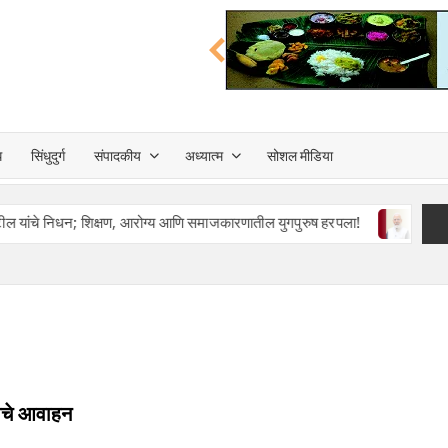
त्त
ध
सिंधुदुर्ग
संपादकीय
अध्यात्म
सोशल मीडिया
TA
निधन; शिक्षण, आरोग्य आणि समाजकारणातील युगपुरुष हरपला!
सशक्त समाजाच्या नि
याचे आवाहन