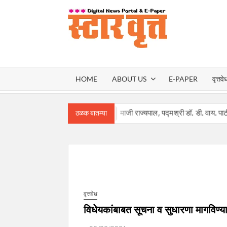
Skip
to
content
स्टार वृ
STAR
HOME
ABOUT US
E-PAPER
वृत्तवे
VRUT
ावंत यांची नियुक्ती!
माजी राज्यपाल, पद्मश्री डॉ. डी. वाय. पाटील यांचे 
ठळक बातम्या
वृत्तवेध
विधेयकांबाबत सूचना व सुधारणा मागविण्