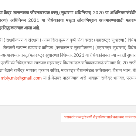
लेल्या केंद्र शासनाच्या जीवनावश्यक वस्तू (सुधारणा अधिनियम) 2020 या अधिनियमासंबंधीच
सुधारणा) अधिनियम 2021 या विधेयकाचा मसूदा लोकाभिप्राय अजमावण्यासाठी महाराष्
्रसिद्ध करण्यात आला आहे.
क्षमीकरण व संरक्षण ) आश्वासित मूल्य व कृषी सेवा करार (महाराष्ट्र सुधारणा ) विधे
तकरी उत्पन्न व्यापार व वाणिज्य (प्रचालन व सुलभीकरण ) (महाराष्ट्र सुधारणा) विधे
ावश्यक वस्तू (महाराष्ट्र सुधारणा) विधेयक, 2021 या विधेयकांबाबत ज्या व्यक्ती सुधार
ीन प्रतींमध्ये निवेदनाच्या स्वरुपात महाराष्ट्र विधानमंडळ सचिवालयाकडे सोमवार दि. 20 सप्टे
 अशा बेताने राजेंद्र भागवत, प्रधान सचिव, महाराष्ट्र विधानमंडळ सचिवालय, विधान भवन, बॅ
sembly.mls@gmail.com
या ई-मेलवर पाठवाव्यात असे आवाहन राजेंद्र भागवत, प्र
घराघरांत नळाद्वारे पाणी पोहचविण्यासाठी कालबध्द कार्यक्र