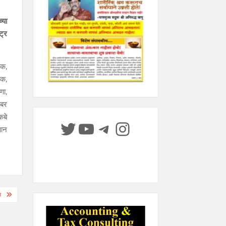
्या
ट्र
यक,
यक,
णा,
ंबर
कबे
Twitter
YouTube
Telegram
Instagram
धआन
म