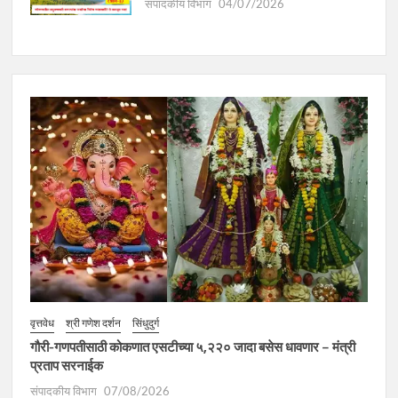
संपादकीय विभाग
04/07/2026
वृत्तवेध
श्री गणेश दर्शन
सिंधुदुर्ग
गौरी-गणपतीसाठी कोकणात एसटीच्या ५,२२० जादा बसेस धावणार – मंत्री
प्रताप सरनाईक
संपादकीय विभाग
07/08/2026