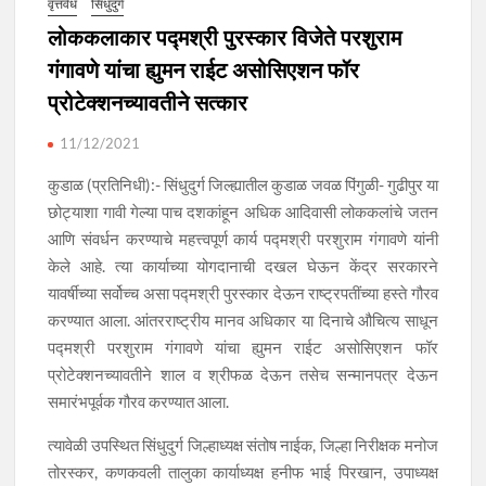
वृत्तवेध
सिंधुदुर्ग
लोककलाकार पद्मश्री पुरस्कार विजेते परशुराम
गंगावणे यांचा ह्युमन राईट असोसिएशन फॉर
प्रोटेक्शनच्यावतीने सत्कार
11/12/2021
कुडाळ (प्रतिनिधी):- सिंधुदुर्ग जिल्ह्यातील कुडाळ जवळ पिंगुळी- गुढीपुर या
छोट्याशा गावी गेल्या पाच दशकांहून अधिक आदिवासी लोककलांचे जतन
आणि संवर्धन करण्याचे महत्त्वपूर्ण कार्य पद्मश्री परशुराम गंगावणे यांनी
केले आहे. त्या कार्याच्या योगदानाची दखल घेऊन केंद्र सरकारने
यावर्षीच्या सर्वोच्च असा पद्मश्री पुरस्कार देऊन राष्ट्रपतींच्या हस्ते गौरव
करण्यात आला. आंतरराष्ट्रीय मानव अधिकार या दिनाचे औचित्य साधून
पद्मश्री परशुराम गंगावणे यांचा ह्युमन राईट असोसिएशन फॉर
प्रोटेक्शनच्यावतीने शाल व श्रीफळ देऊन तसेच सन्मानपत्र देऊन
समारंभपूर्वक गौरव करण्यात आला.
त्यावेळी उपस्थित सिंधुदुर्ग जिल्हाध्यक्ष संतोष नाईक, जिल्हा निरीक्षक मनोज
तोरस्कर, कणकवली तालुका कार्याध्यक्ष हनीफ भाई पिरखान, उपाध्यक्ष