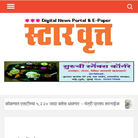
Skip
Search
to
content
स्टार 
ST
VRU
 एसटीच्या ५,२२० जादा बसेस धावणार – मंत्री प्रताप सरनाईक
Mohan S