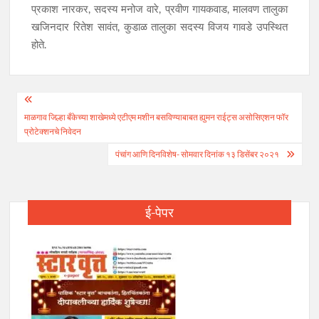
प्रकाश नारकर, सदस्य मनोज वारे, प्रवीण गायकवाड, मालवण तालुका
खजिनदार रितेश सावंत, कुडाळ तालुका सदस्य विजय गावडे उपस्थित
होते.
Post
माळगाव जिल्हा बँकेच्या शाखेमध्ये एटीएम मशीन बसविण्याबाबत ह्युमन राईट्स असोसिएशन फॉर
navigation
प्रोटेक्शनचे निवेदन
पंचांग आणि दिनविशेष- सोमवार दिनांक १३ डिसेंबर २०२१
ई-पेपर