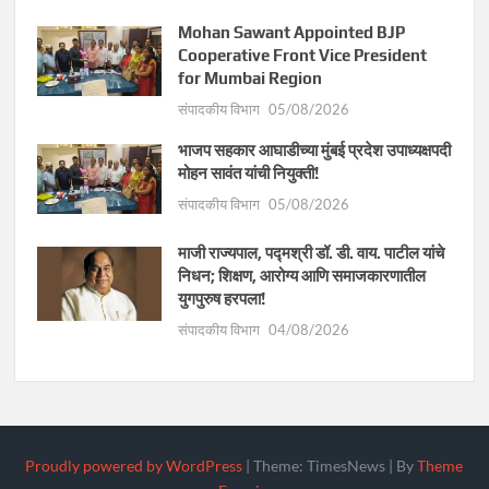
Mohan Sawant Appointed BJP
Cooperative Front Vice President
for Mumbai Region
संपादकीय विभाग
05/08/2026
भाजप सहकार आघाडीच्या मुंबई प्रदेश उपाध्यक्षपदी
मोहन सावंत यांची नियुक्ती!
संपादकीय विभाग
05/08/2026
माजी राज्यपाल, पद्मश्री डॉ. डी. वाय. पाटील यांचे
निधन; शिक्षण, आरोग्य आणि समाजकारणातील
युगपुरुष हरपला!
संपादकीय विभाग
04/08/2026
Proudly powered by WordPress
|
Theme: TimesNews
|
By
Theme