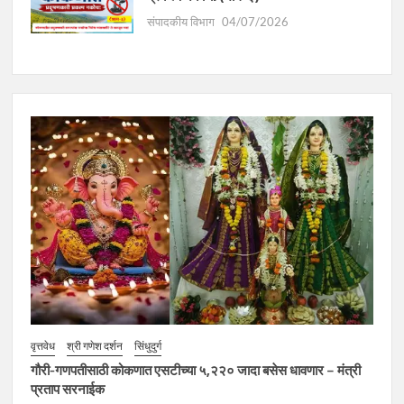
संपादकीय विभाग
04/07/2026
वृत्तवेध
श्री गणेश दर्शन
सिंधुदुर्ग
गौरी-गणपतीसाठी कोकणात एसटीच्या ५,२२० जादा बसेस धावणार – मंत्री
प्रताप सरनाईक