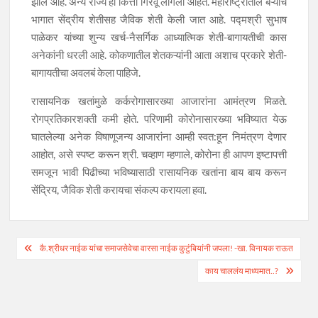
झाले आहे. अन्य राज्ये हा कित्ता गिरवू लागली आहेत. महाराष्ट्रातील बऱ्याच
भागात सेंद्रीय शेतीसह जैविक शेती केली जात आहे. पद्मश्री सुभाष
पाळेकर यांच्या शुन्य खर्च-नैसर्गिक आध्यात्मिक शेती-बागायतीची कास
अनेकांनी धरली आहे. कोकणातील शेतकऱ्यांनी आता अशाच प्रकारे शेती-
बागायतीचा अवलबं केला पाहिजे.
रासायनिक खतांमुळे कर्करोगासारख्या आजारांना आमंत्रण मिळते.
रोगप्रतिकारशक्ती कमी होते. परिणामी कोरोनासारख्या भविष्यात येऊ
घातलेल्या अनेक विषाणूजन्य आजारांना आम्ही स्वत:हून निमंत्रण देणार
आहोत, असे स्पष्ट करून श्री. चव्हाण म्हणाले, कोरोना ही आपण इष्टापत्ती
समजून भावी पिढीच्या भविष्यासाठी रासायनिक खतांना बाय बाय करून
सेंद्रिय, जैविक शेती करायचा संकल्प करायला हवा.
Post
कै.श्रीधर नाईक यांचा समाजसेवेचा वारसा नाईक कुटुंबियांनी जपला! -खा. विनायक राऊत
navigation
काय चाललंय माध्यमात..?