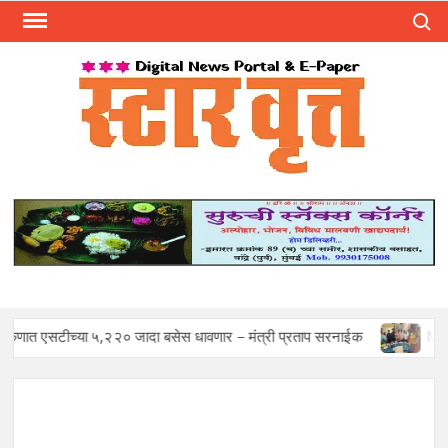
Skip
Search
to
content
स्टार 
ST
VRU
्या ५,२२० जादा बसेस धावणार – मंत्री प्रताप सरनाईक
Mohan Sawant