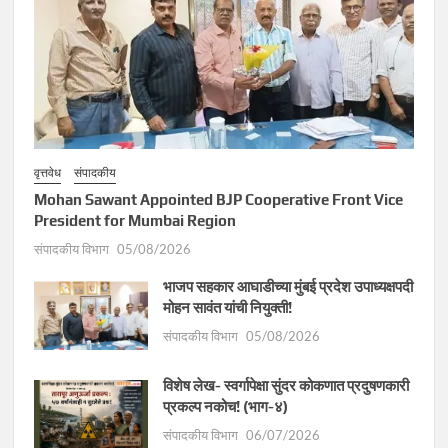
वृत्तवेध
संपादकीय
Mohan Sawant Appointed BJP Cooperative Front Vice
President for Mumbai Region
संपादकीय विभाग
05/08/2026
भाजप सहकार आघाडीच्या मुंबई प्रदेश उपाध्यक्षपदी
मोहन सावंत यांची नियुक्ती!
संपादकीय विभाग
05/08/2026
विशेष लेख- स्वर्गापेक्षा सुंदर कोकणात प्रदुषणकारी
प्रकल्प नकोच! (भाग-४)
संपादकीय विभाग
06/07/2026