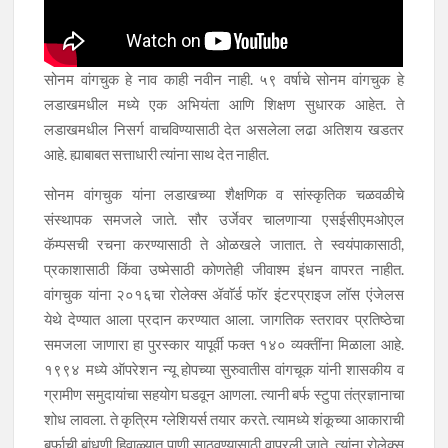
सोनम वांगचुक हे नाव काही नवीन नाही. ५९ वर्षाचे सोनम वांगचुक हे
लडाखमधील मध्ये एक अभियंता आणि शिक्षण सुधारक आहेत. ते
लडाखमधील निसर्ग वाचविण्यासाठी देत असलेला लढा अतिशय खडतर
आहे. ह्याबाबत सत्ताधारी त्यांना साथ देत नाहीत.
सोनम वांगचुक यांना लडाखच्या शैक्षणिक व सांस्कृतिक चळवळीचे
संस्थापक समजले जाते. सौर उर्जेवर चालणाऱ्या एसईसीएमओएल
कॅम्पसची रचना करण्यासाठी ते ओळखले जातात. ते स्वयंपाकासाठी,
प्रकाशासाठी किंवा उष्मेसाठी कोणतेही जीवाश्म इंधन वापरत नाहीत.
वांगचुक यांना २०१६चा रोलेक्स ॲवाॅर्ड फॉर इंटरप्राइज लॉस एंजेलस
येथे देण्यात आला प्रदान करण्यात आला. जागतिक स्तरावर प्रतिष्ठेचा
समजला जाणारा हा पुरस्कार यापूर्वी फक्त १४० व्यक्तींना मिळाला आहे.
१९९४ मध्ये ऑपरेशन न्यू होपच्या सुरुवातीस वांगचूक यांनी शासकीय व
ग्रामीण समुदायांचा सहयोग घडवून आणला. त्यानी बर्फ स्टुपा तंत्रज्ञानाचा
शोध लावला. ते कृत्रिम ग्लेशियर्स तयार करते. त्यामध्ये शंकूच्या आकाराची
बर्फाची बांधणी हिवाळ्यात पाणी साठवण्यासाठी वापरली जाते. त्यांना रोलेक्स