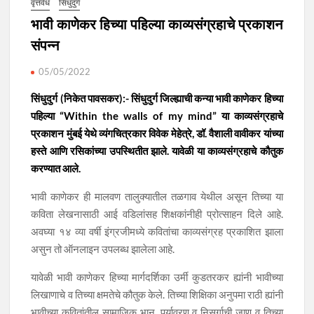
वृत्तवेध
सिंधुदुर्ग
भावी काणेकर हिच्या पहिल्या काव्यसंग्रहाचे प्रकाशन
संपन्न
05/05/2022
सिंधुदुर्ग (निकेत पावसकर):- सिंधुदुर्ग जिल्ह्याची कन्या भावी काणेकर हिच्या
पहिल्या “Within the walls of my mind” या काव्यसंग्रहाचे
प्रकाशन मुंबई येथे व्यंगचित्रकार विवेक मेहेत्रे, डॉ. वैशाली वावीकर यांच्या
हस्ते आणि रसिकांच्या उपस्थितीत झाले. यावेळी या काव्यसंग्रहाचे कौतुक
करण्यात आले.
भावी काणेकर ही मालवण तालुक्यातील तळगाव येथील असून तिच्या या
कविता लेखनासाठी आई वडिलांसह शिक्षकांनीही प्रोत्साहन दिले आहे.
अवघ्या १४ व्या वर्षी इंग्रजीमध्ये कवितांचा काव्यसंग्रह प्रकाशित झाला
असुन तो ऑनलाइन उपलब्ध झालेला आहे.
यावेळी भावी काणेकर हिच्या मार्गदर्शिका उर्मी कुडतरकर ह्यांनी भावीच्या
लिखाणाचे व तिच्या क्षमतेचे कौतुक केले. तिच्या शिक्षिका अनुपमा राठी ह्यांनी
भावीच्या कवितांतील सामाजिक भान, पर्यावरण व निसर्गाची जाण व तिच्या