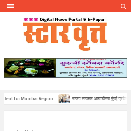
Skip
Search
to
content
स्टार 
ST
VRU
for Mumbai Region
भाजप सहकार आघाडीच्या मुंबई प्रदेश उपाध्यक्षपदी म