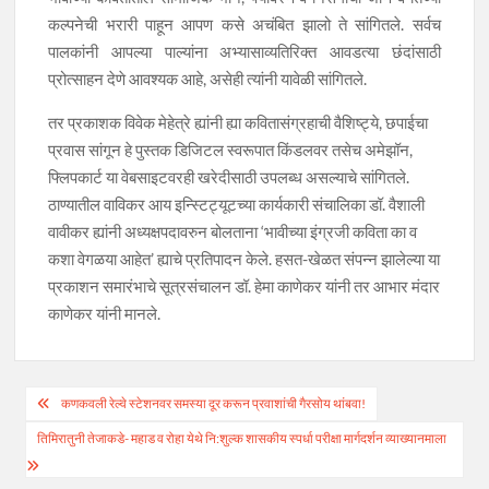
कल्पनेची भरारी पाहून आपण कसे अचंबित झालो ते सांगितले. सर्वच
पालकांनी आपल्या पाल्यांना अभ्यासाव्यतिरिक्त आवडत्या छंदांसाठी
प्रोत्साहन देणे आवश्यक आहे, असेही त्यांनी यावेळी सांगितले.
तर प्रकाशक विवेक मेहेत्रे ह्यांनी ह्या कवितासंग्रहाची वैशिष्ट्ये, छपाईचा
प्रवास सांगून हे पुस्तक डिजिटल स्वरूपात किंडलवर तसेच अमेझॉन,
फ्लिपकार्ट या वेबसाइटवरही खरेदीसाठी उपलब्ध असल्याचे सांगितले.
ठाण्यातील वाविकर आय इन्स्टिट्यूटच्या कार्यकारी संचालिका डॉ. वैशाली
वावीकर ह्यांनी अध्यक्षपदावरुन बोलताना ‘भावीच्या इंग्रजी कविता का व
कशा वेगळया आहेत’ ह्याचे प्रतिपादन केले. हसत-खेळत संपन्न झालेल्या या
प्रकाशन समारंभाचे सूत्रसंचालन डॉ. हेमा काणेकर यांनी तर आभार मंदार
काणेकर यांनी मानले.
Post
कणकवली रेल्वे स्टेशनवर समस्या दूर करून प्रवाशांची गैरसोय थांबवा!
navigation
तिमिरातुनी तेजाकडे- महाड व रोहा येथे नि:शुल्क शासकीय स्पर्धा परीक्षा मार्गदर्शन व्याख्यानमाला