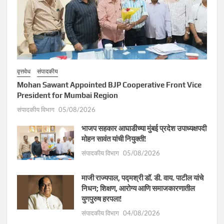
वृत्तवेध
संपादकीय
Mohan Sawant Appointed BJP Cooperative Front Vice
President for Mumbai Region
संपादकीय विभाग
05/08/2026
भाजप सहकार आघाडीच्या मुंबई प्रदेश उपाध्यक्षपदी
मोहन सावंत यांची नियुक्ती!
संपादकीय विभाग
05/08/2026
माजी राज्यपाल, पद्मश्री डॉ. डी. वाय. पाटील यांचे
निधन; शिक्षण, आरोग्य आणि समाजकारणातील
युगपुरुष हरपला!
संपादकीय विभाग
04/08/2026