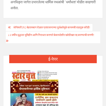
अनधिकृत जागेत उभारलेल्या धार्मिक स्थळांची `धर्मांधता’ मोडीत काढणारी
असेल.
Post
जोगेश्वरी (प.) बेहरामबाग रोडवर प्रशासनाच्या दुर्लक्षतेमुळे कायमची वाहतूक कोंडी!
navigation
८२ वर्षीय वृद्धाला भूमिहीन आणि निराधार करणारे बेकायदेशीर खरेदीखत रद्द करण्याची मागणी!
ई-पेपर