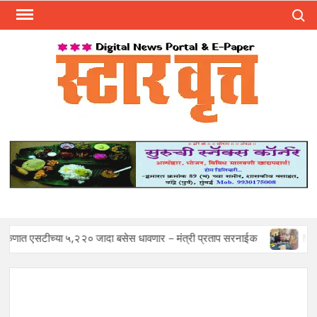
Skip
Search
to
content
स्टार 
ST
VRU
ा ५,२२० जादा बसेस धावणार – मंत्री प्रताप सरनाईक
Mohan Sawant 