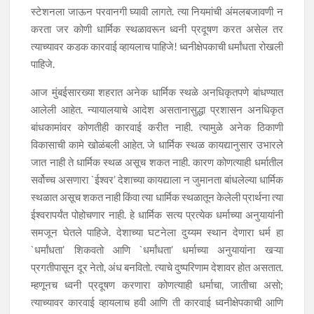
स्टेशनला जाऊन परवानगी घ्यावी लागते. त्या नियमांची अंमलबजावणी न
करता जर कोणी धार्मिक स्थळावरून ध्वनी प्रदूषण करत असेल तर
त्याच्यावर कडक कारवाई व्हायलाच पाहिजे! ध्वनीक्षेपकाची धर्मांधता रोखली
पाहिजे.
आज मुंबईसारख्या शहरात अनेक धार्मिक स्थळे अनधिकृतपणे बांधण्यात
आलेली आहेत. न्यायालयाचे आदेश असतानासुद्धा प्रशासन अनधिकृत
बांधकामांवर कोणतीही कारवाई करीत नाही. त्यामुळे अनेक ठिकाणी
विकासाची कामे खोळंबली आहेत. जे धार्मिक स्थळ कायद्यानुसार उभारले
जात नाही ते धार्मिक स्थळ असूच शकत नाही. कारण कोणत्याही धर्मातील
सर्वोच्च असणारा `ईश्वर’ देशाच्या कायद्याला न जुमानता बांधलेल्या धार्मिक
स्थळात असूच शकत नाही किंवा त्या धार्मिक स्थळातून केलेली प्रार्थना त्या
ईश्वरापर्यंत पोहोचणार नाही. हे धार्मिक सत्य प्रत्येक धर्माच्या अनुयायांनी
समजून घेतले पाहिजे. देशाच्या घटनेला दुय्यम स्थान देणारा धर्म हा
`धर्मांधता’ शिकवतो आणि `धर्मांधता’ धर्माच्या अनुयायांना खऱ्या
प्रगतीपासून दूर नेतो, अंध बनवितो. त्याचे दुष्परिणाम देशावर होत असतात.
म्हणूनच ध्वनी प्रदूषण करणारा कोणत्याही धर्माचा, जातीचा असो;
त्याच्यावर कारवाई व्हायलाच हवी आणि ती कारवाई ध्वनीक्षेपकाची आणि