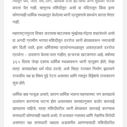
त्यातून धर्म, जात, पंथ, लिंग, आर्थिक दर्जा ह्या किंवा अन्य मुद्यांवर फरक
करता येत नाही. म्हणूनच मशिदीतून असो वा मंदिरातून किंवा इतर
कोणत्याही धार्मिक स्थळातून केलेल्या ध्वनी प्रदूषणाचे समर्थन करता येणार
नाही.
महाराष्ट्रापुरता विचार करायचा म्हटल्यास मुंबईसह मोठ्या शहरांमध्ये असो
वा अगदी ग्रामीण भागात मशिदीतून दररोज ध्वनी क्षेपकावरून नमाजाची
बांग दिली जाते. इतर धर्मियांच्या प्रार्थनास्थळातून अशाप्रकारे दररोज
प्रार्थना – उपासना केल्या जात नाहीत; हा फरक खटकणारा आहे. वर्षाच्या
३६५ दिवस जेव्हा एकाच धार्मिक स्थळावरून ध्वनी प्रदूषण होते; तेव्हा
मात्र कायद्यापेक्षा धर्म मोठा ठरतो; असे चित्र राज्यात निर्माण झाल्याने
राजकीय पक्ष हा विषय पुढे रेटत असतात आणि त्यातून विद्वेषाचे राजकारण
सुरू होते.
धार्मिक बाब नाजूक असते; कारण धार्मिक भावना महत्त्वाच्या! पण कायद्याचे
उल्लंघन करणाऱ्या घटना होत असल्यावर कायद्यानुसार कठोर कारवाई
व्हायलाच पाहिजे. मात्र मशिदीवरील ध्वनी क्षेपकावर कारवाई करण्यास
सत्ताधारी कोणत्याही पक्षाचे असो; ते धजावत नसतात आणि नेहमीच विरोधी
असणारा पक्ष सत्ताधारी पक्षाला अडचणीत आणण्यासाठी मशिदीवरील