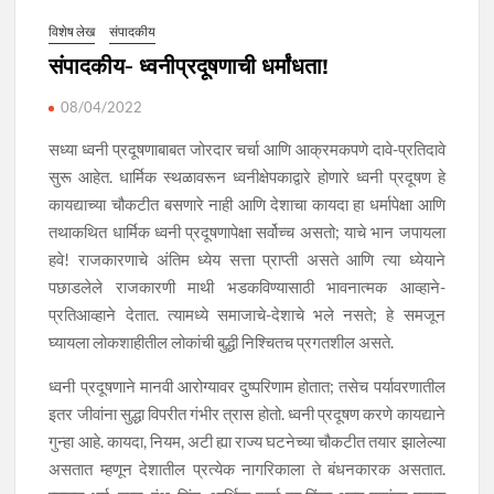
विशेष लेख
संपादकीय
संपादकीय- ध्वनीप्रदूषणाची धर्मांधता!
08/04/2022
सध्या ध्वनी प्रदूषणाबाबत जोरदार चर्चा आणि आक्रमकपणे दावे-प्रतिदावे
सुरू आहेत. धार्मिक स्थळावरून ध्वनीक्षेपकाद्वारे होणारे ध्वनी प्रदूषण हे
कायद्याच्या चौकटीत बसणारे नाही आणि देशाचा कायदा हा धर्मापेक्षा आणि
तथाकथित धार्मिक ध्वनी प्रदूषणापेक्षा सर्वोच्च असतो; याचे भान जपायला
हवे! राजकारणाचे अंतिम ध्येय सत्ता प्राप्ती असते आणि त्या ध्येयाने
पछाडलेले राजकारणी माथी भडकविण्यासाठी भावनात्मक आव्हाने-
प्रतिआव्हाने देतात. त्यामध्ये समाजाचे-देशाचे भले नसते; हे समजून
घ्यायला लोकशाहीतील लोकांची बुद्धी निश्चितच प्रगतशील असते.
ध्वनी प्रदूषणाने मानवी आरोग्यावर दुष्परिणाम होतात; तसेच पर्यावरणातील
इतर जीवांना सुद्धा विपरीत गंभीर त्रास होतो. ध्वनी प्रदूषण करणे कायद्याने
गुन्हा आहे. कायदा, नियम, अटी ह्या राज्य घटनेच्या चौकटीत तयार झालेल्या
असतात म्हणून देशातील प्रत्येक नागरिकाला ते बंधनकारक असतात.