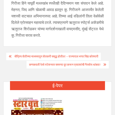
गिरीजा हिने यापूर्वी मल्लखांब स्पर्धेतही दैदिप्यमान यश संपादन केले आहे.
मेहनत, जिद्द आणि खेळाची आवड ह्यातून कु. गिरीजाने आजपर्यंत केलेली
यशस्वी वाटचाल अभिमानास्पद आहे. तिच्या आई वडिलांनी तिला वेळोवेळी
दिलेले प्रोत्साहन महत्वाचे ठरले. त्याचप्रमाणे ऋतुराज स्पोर्ट्स अकॅडमीचे
ऋतुराज शिरोडकर यांच्या मार्गदर्शनाखाली वायएमसीए, मुंबई सेंट्रल येथे
कु. गिरीजा सराव करते.
Post
सेंद्रिय शेतीच्या माध्यमातून शेतकरी समृद्ध होतील! – राज्यपाल भगत सिंह कोश्यारी
navigation
कणकवली रेल्वे स्टेशनवर समस्या दूर करून प्रवाशांची गैरसोय थांबवा!
ई-पेपर