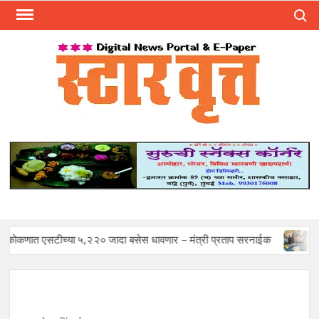
Skip
Search
to
content
स्टार 
ST
VRU
टीच्या ५,२२० जादा बसेस धावणार – मंत्री प्रताप सरनाईक
Mohan Saw