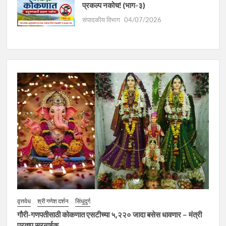
प्रकल्प नकोच! (भाग-३)
संपादकीय विभाग
04/07/2026
वृत्तवेध
श्री गणेश दर्शन
सिंधुदुर्ग
गौरी-गणपतीसाठी कोकणात एसटीच्या ५,२२० जादा बसेस धावणार – मंत्री
प्रताप सरनाईक