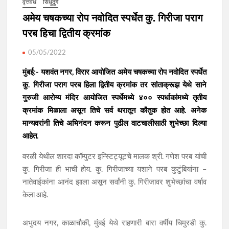
वृत्तवेध
सिंधुदुर्ग
अमेय चषकच्या रोप नवोदित स्पर्धेत कु. गिरीजा पराग
परब हिचा द्वितीय क्रमांक
05/05/2022
मुंबई:- यशवंत नगर, विरार आयोजित अमेय चषकच्या रोप नवोदित स्पर्धेत
कु. गिरीजा पराग परब हिला द्वितीय क्रमांक तर सांताक्रूझ येथे साने
गुरुजी आरोग्य मंदिर आयोजित स्पर्धेमध्ये ४०० स्पर्धाकांमध्ये तृतीय
क्रमांक मिळाला असून तिचे सर्व थरातून कौतुक होत आहे. अनेक
मान्यवरांनी तिचे अभिनंदन करून पुढील वाटचालीसाठी शुभेच्छा दिल्या
आहेत.
वरळी येथील शारदा कॉम्पुटर इन्स्टिट्यूटचे मालक श्री. गणेश परब यांची
कु. गिरीजा ही भाची होय. कु. गिरीजाच्या यशाने परब कुटुंबियांना –
नातेवाईकांना आनंद झाला असून सर्वांनी कु. गिरीजावर शुभेच्छांचा वर्षाव
केला आहे.
अभुदय नगर, काळाचौकी, मुंबई येथे राहणारी बारा वर्षीय चिमुरडी कु.