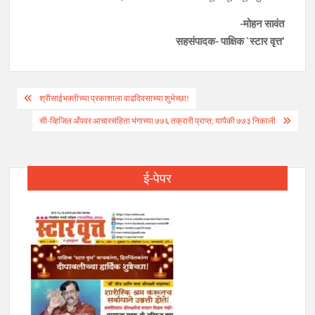
-मोहन सावंत
सहसंपादक- पाक्षिक `स्टार वृत्त’
Post
श्रीसाईभक्तीच्या प्रकाशाला वाढदिवसाच्या शुभेच्छा!
navigation
सी-व्हिजिल अँपवर आचारसंहिता भंगाच्या ७७६ तक्रारी प्राप्त; यापैकी ७७३ निकाली
ई-पेपर