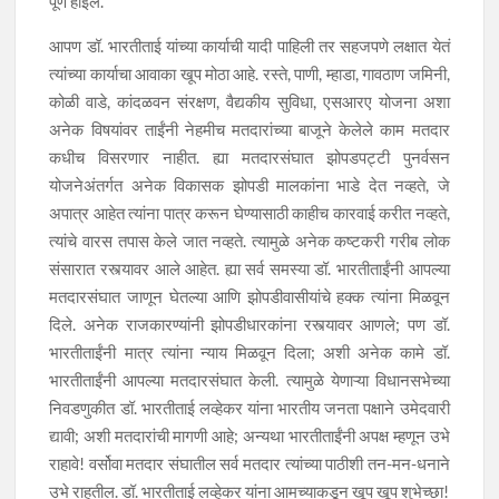
आपण डॉ. भारतीताई यांच्या कार्याची यादी पाहिली तर सहजपणे लक्षात येतं
त्यांच्या कार्याचा आवाका खूप मोठा आहे. रस्ते, पाणी, म्हाडा, गावठाण जमिनी,
कोळी वाडे, कांदळवन संरक्षण, वैद्यकीय सुविधा, एसआरए योजना अशा
अनेक विषयांवर ताईंनी नेहमीच मतदारांच्या बाजूने केलेले काम मतदार
कधीच विसरणार नाहीत. ह्या मतदारसंघात झोपडपट्टी पुनर्वसन
योजनेअंतर्गत अनेक विकासक झोपडी मालकांना भाडे देत नव्हते, जे
अपात्र आहेत त्यांना पात्र करून घेण्यासाठी काहीच कारवाई करीत नव्हते,
त्यांचे वारस तपास केले जात नव्हते. त्यामुळे अनेक कष्टकरी गरीब लोक
संसारात रस्त्यावर आले आहेत. ह्या सर्व समस्या डॉ. भारतीताईंनी आपल्या
मतदारसंघात जाणून घेतल्या आणि झोपडीवासीयांचे हक्क त्यांना मिळवून
दिले. अनेक राजकारण्यांनी झोपडीधारकांना रस्त्यावर आणले; पण डॉ.
भारतीताईंनी मात्र त्यांना न्याय मिळवून दिला; अशी अनेक कामे डॉ.
भारतीताईंनी आपल्या मतदारसंघात केली. त्यामुळे येणाऱ्या विधानसभेच्या
निवडणुकीत डॉ. भारतीताई लव्हेकर यांना भारतीय जनता पक्षाने उमेदवारी
द्यावी; अशी मतदारांची मागणी आहे; अन्यथा भारतीताईंनी अपक्ष म्हणून उभे
राहावे! वर्सोवा मतदार संघातील सर्व मतदार त्यांच्या पाठीशी तन-मन-धनाने
उभे राहतील. डॉ. भारतीताई लव्हेकर यांना आमच्याकडून खूप खूप शुभेच्छा!