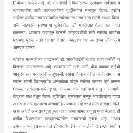
नियोजन केलेले आहे. डॉ. भारतीताईंनी विकासाच्या प्रवाहात सर्वसामान्य
कार्यकर्त्यांना आणि कार्यकर्त्यांच्या कुटुंबियांना सामावून घेतले. एवढेच
नाहीतर वर्सोवा मतदारसंघातील सर्वसामान्य मतदारांना त्यांनी आधार दिला.
सदैव सहकार्य करण्याच्या भूमिकेतील डॉ. भारतीताई गेल्या दहा वर्षात
वावरल्या! आमदार फंडातून केलेली कोट्यवधींची कामे त्यांच्या कार्याचा
प्रत्यक्ष पुरावा मतदारसंघात देतात. त्यातूनच त्या जनतेच्या लोकप्रिय
आमदार झाल्या.
कोरोना महामारीच्या काळामध्ये डॉ. भारतीताईंनी केलेले कार्य कधीही न
विसरता येण्यासारखा आहे. त्याचप्रमाणे रस्ते, पाणी, वीज याबाबत ताईंची
आक्रमकता मतदारांनी अनुभवली. वर्सोवा किनाऱ्यावरील कोळी समाजाचा
प्रश्न त्यांनी विधानसभेत अनेकवेळा मांडून त्यांच्या मागण्या पूर्ण करून
घेतल्या. सर्वसामान्यांचे दुःख, समस्या विधानसभेमध्ये मांडून राज्याचे-
केंद्राचे लक्ष वेधून घेतले. सुशिक्षित, सुसंस्कृत म्हणून भारतीताईंना पाहत
असताना आमदार कसा असावा? हे राज्याला नव्हे तर देशाला दाखवून दिले.
असा आदर्श आमदार पुन्हा पुन्हा व्हावा; असा आमदार पुन्हा पुन्हा मिळावा; ही
वर्सोवा विधानसभा मतदारसंघातील मतदारांची इच्छा आहे. भाजप
उमेदवारांच्या दुसऱ्या यादीत डॉ. भारतीताईंचे नाव आले की ती इच्छा नक्कीच
पूर्ण होईल.