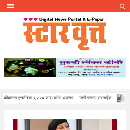
Skip
Search
to
content
स्टार 
ST
VRU
्या ५,२२० जादा बसेस धावणार – मंत्री प्रताप सरनाईक
Mohan Sawan