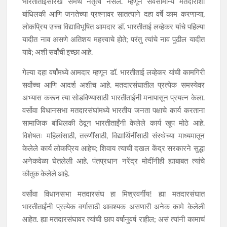
भारतीताईंसारखे समर्थ नेतृत्व नसेल. म्हणून सर्वसामान्य मतदारांशी
बांधिलकी आणि जनतेच्या प्रश्नावर सातत्याने दहा वर्षे काम करणाऱ्या,
लोकप्रिय उच्च विद्याविभूषित आमदार डॉ. भारतीताई लव्हेकर यांचे पहिल्या
यादीत नाव असणे अतिशय महत्त्वाचे होते; परंतु त्यांचे नाव पुढील यादीत
यावे; अशी सर्वांची इच्छा आहे.
गेल्या दहा वर्षांमध्ये आमदार म्हणून डॉ. भारतीताई लव्हेकर यांची कामगिरी
सर्वोच्च आणि आदर्श अशीच आहे. मतदारसंघातील प्रत्येक समस्येवर
अभ्यास करून त्या सोडविण्यासाठी भारतीताईंनी मनापासून प्रयत्न केला.
वर्सोवा विधानसभा मतदारसंघांमध्ये भारतीय जनता पक्षाचे कार्य करताना
सामाजिक बांधिलकी ठेवून भारतीताईंनी केलेले कार्य खूप मोठे आहे.
विशेषतः महिलांसाठी, तरुणींसाठी, विद्यार्थिंनींसाठी संस्थेच्या माध्यमातून
केलेले कार्य लोकप्रिय आहेच; शिवाय त्याची दखल केंद्र सरकारने सुद्धा
अनेकवेळा घेतलेली आहे. पंतप्रधान नरेंद्र मोदींनीही ह्याबाबत त्यांचे
कौतुक केलेले आहे.
वर्सोवा विधानसभा मतदारसंघ हा मिश्रवर्गीय! ह्या मतदारसंघात
भारतीताईंनी प्रत्येक वर्गासाठी आवश्यक असणारी अनेक कामे केलेली
आहेत. ह्या मतदारसंघावर त्यांची छाप वर्षानुवर्ष राहील; असं त्यांनी कामाचं