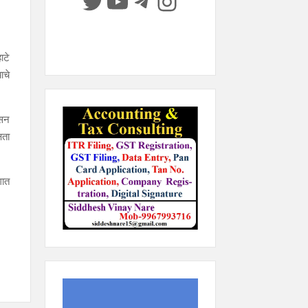
Twitter
YouTube
Telegram
Instagram
ाटे
ाचे
ासन
षता
गात