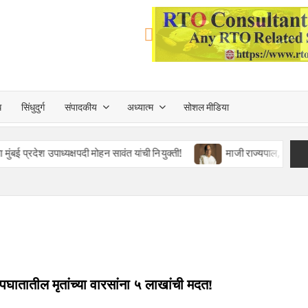
त्त
ध
सिंधुदुर्ग
संपादकीय
अध्यात्म
सोशल मीडिया
TA
 उपाध्यक्षपदी मोहन सावंत यांची नियुक्ती!
माजी राज्यपाल, पद्मश्री डॉ. डी.
 अपघातातील मृतांच्या वारसांना ५ लाखांची मदत!