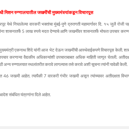
ंधी मिशन रुग्णालयातील जखमींची मुख्यमंत्र्यांकडून विचारपूस
ूर येथे निघालेल्या वारकरी भक्तांचा मुंबई-पुणे द्रुतगती महामार्गावर दि. १५ जुलै रोजी पह
सांना शासनातर्फे 5 लाख रुपये मदत देण्याचे आणि जखमींवर शासनातर्फे मोफत उपचार करण्य
त मुख्यमंत्री एकनाथ शिंदे यांनी आज भेट देऊन जखमींची आस्थेवाईकपणे विचारपूस केली. श
 उपचार करणाऱ्या वैद्यकीय अधिकाऱ्यांशी उपचाराबाबत अधिक माहिती जाणून घेतली. अतीदक्
ी अन्य रुग्णालयात स्थलांतरीत करावे लागल्यास तसे करावे अशी सूचना त्यांनी यावेळी केली.
तात 46 जखमी आहेत. त्यापैकी 7 वारकरी गंभीर जखमी असून त्यांच्यावर अतीदक्षता विभा
े आदेश संबंधित यंत्रणांना दिले आहेत.