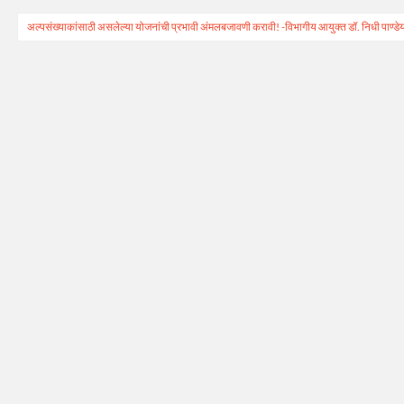
अल्पसंख्याकांसाठी असलेल्या योजनांची प्रभावी अंमलबजावणी करावी! -विभागीय आयुक्त डॉ. निधी पाण्डे