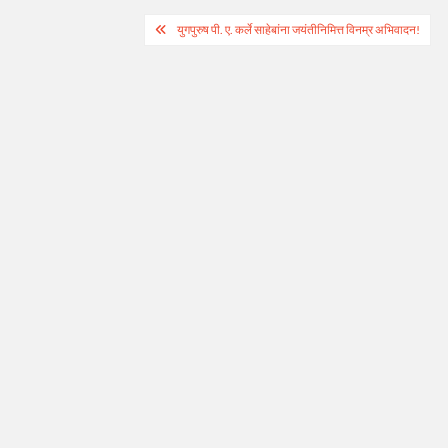
Post
युगपुरुष पी. ए. कर्ले साहेबांना जयंतीनिमित्त विनम्र अभिवादन!
navigation