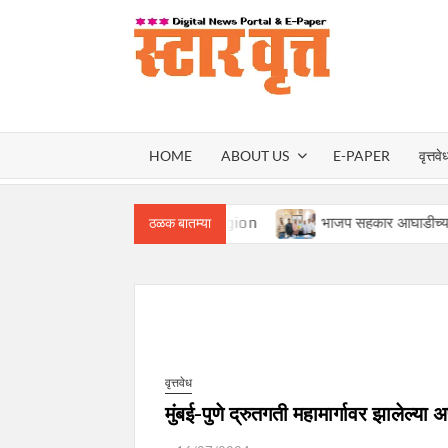
Skip
to
content
स्टार वृ
STAR
HOME
ABOUT US
E-PAPER
वृत्तवे
VRUT
President for Mumbai Region
भाजप सहकार आघाडीच्या मुंबई प्रदेश
ठळक बातम्या
वृत्तवेध
मुंबई-पुणे द्रुतगती महामार्गावर झालेल्या