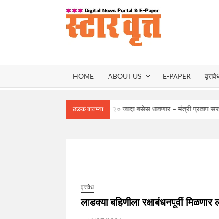
Skip
to
content
स्टार वृ
STAR
HOME
ABOUT US
E-PAPER
वृत्तवे
VRUT
णपतीसाठी कोकणात एसटीच्या ५,२२० जादा बसेस धावणार – मंत्री प्रताप सरनाईक
ठळक बातम्या
वृत्तवेध
लाडक्या बहिणीला रक्षाबंधनपूर्वी मिळणार 