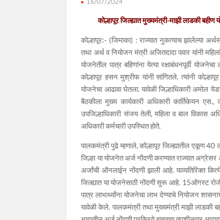
16/07/2024
कोल्हापूर जिल्ह्यात मुख्यमंत्री-माझी लाडकी बह
कोल्हापूर:- (जिमाका) : राज्यात नुकत्याच झालेल्या अर्थ
तथा अर्थ व नियोजन मंत्री अजितदादा पवार यांनी महिलांच
योजनेतील पात्र बहिणांना येत्या रक्षाबंधनपूर्वी योजनेच
कोल्हापूर हसन मुश्रीफ यांनी सांगितले. त्यांनी कोल्हाप
योजनेचा आढावा घेतला. यावेळी जिल्हाधिकारी अमोल येडगे
बैठकीला मुख्य कार्यकारी अधिकारी कार्तिकेयन एस., को
उपजिल्हाधिकारी संजय तेली, महिला व बाल विकास अधिका
अधिकारी कर्मचारी उपस्थित होते.
पालकमंत्री पुढे म्हणाले, कोल्हापूर जिल्ह्यातील एकूण 4
जिल्हा या योजनेत अर्ज नोंदणी करण्यात राज्यात अग्रेस
अर्जांची ऑनलाईन नोंदणी झाली आहे. याव्यतिरिक्त कित्
जिल्ह्यात या योजनेसाठी नोंदणी सुरू आहे. 15ऑगस्ट रोजी 
पात्र लाभार्थ्यांना योजनेचा लाभ देण्याचे नियोजन शासनाचे
यावेळी केले. पालकमंत्री तथा मुख्यमंत्री माझी लाडकी ब
भागातील अर्ज नोंदणी प्रक्रिये बाबतचा तपशीलवार आढावा