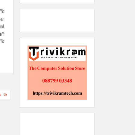
ीचे
ाबत
र्ज
्ती
ीचे
ढ