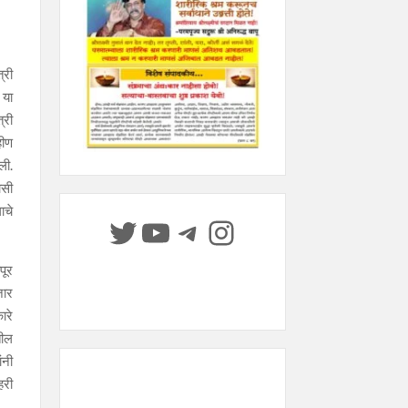
्री
 या
्री
हीण
ली.
ासी
ाचे
Twitter
YouTube
Telegram
Instagram
पूर
जार
ारे
तील
ंनी
हरी