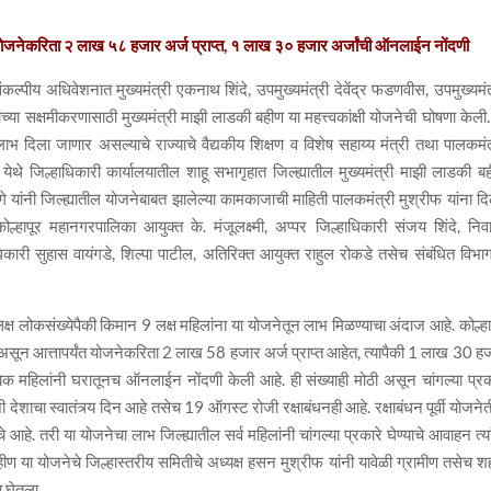
ीण योजनेकरिता २ लाख ५८ हजार अर्ज प्राप्त, १ लाख ३० हजार अर्जांची ऑनलाईन नोंदणी
संकल्पीय अधिवेशनात मुख्यमंत्री एकनाथ शिंदे, उपमुख्यमंत्री देवेंद्र फडणवीस, उपमुख्यमंत
्या सक्षमीकरणासाठी मुख्यमंत्री माझी लाडकी बहीण या महत्त्वकांक्षी योजनेची घोषणा केली.
ा लाभ दिला जाणार असल्याचे राज्याचे वैद्यकीय शिक्षण व विशेष सहाय्य मंत्री तथा पालकमंत
ूर येथे जिल्हाधिकारी कार्यालयातील शाहू सभागृहात जिल्ह्यातील मुख्यमंत्री माझी लाडकी ब
 यांनी जिल्ह्यातील योजनेबाबत झालेल्या कामकाजाची माहिती पालकमंत्री मुश्रीफ यांना दि
ल्हापूर महानगरपालिका आयुक्त के. मंजूलक्ष्मी, अप्पर जिल्हाधिकारी संजय शिंदे, निव
री सुहास वायंगडे, शिल्पा पाटील, अतिरिक्त आयुक्त राहुल रोकडे तसेच संबंधित विभाग
0 लक्ष लोकसंख्येपैकी किमान 9 लक्ष महिलांना या योजनेतून लाभ मिळण्याचा अंदाज आहे. कोल्हा
र असून आत्तापर्यंत योजनेकरिता 2 लाख 58 हजार अर्ज प्राप्त आहेत, त्यापैकी 1 लाख 30 ह
येक महिलांनी घरातूनच ऑनलाईन नोंदणी केली आहे. ही संख्याही मोठी असून चांगल्या प्रक
देशाचा स्वातंत्र्य दिन आहे तसेच 19 ऑगस्ट रोजी रक्षाबंधनही आहे. रक्षाबंधन पूर्वी योजने
 आहे. तरी या योजनेचा लाभ जिल्ह्यातील सर्व महिलांनी चांगल्या प्रकारे घेण्याचे आवाहन त्या
हीण या योजनेचे जिल्हास्तरीय समितीचे अध्यक्ष हसन मुश्रीफ यांनी यावेळी ग्रामीण तसेच श
 घेतला.