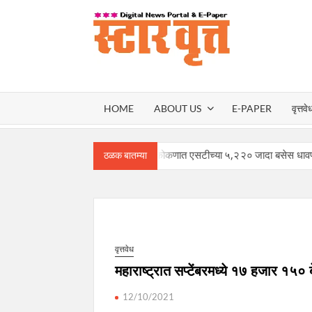
Skip
to
content
स्टार वृ
STAR
HOME
ABOUT US
E-PAPER
वृत्तवे
VRUT
गौरी-गणपतीसाठी कोकणात एसटीच्या ५,२२० जादा बसेस धावणार – मंत्री 
ठळक बातम्या
वृत्तवेध
महाराष्ट्रात सप्टेंबरमध्ये १७ हजार १५० 
12/10/2021