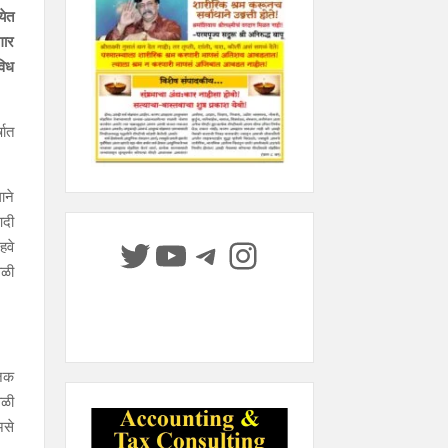
येत
गार
विध
षात
ाने
आदी
Twitter
YouTube
Telegram
Instagram
हवे
ेळी
ोजक
ेळी
असे