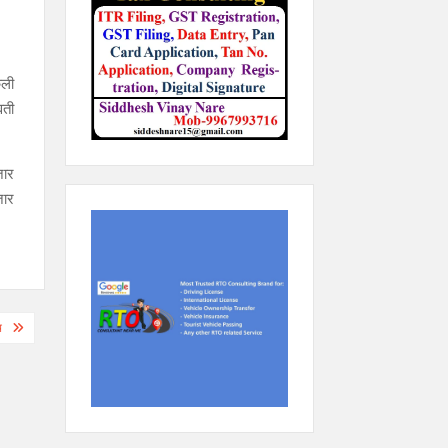
ेली
वती
जार
जार
थ