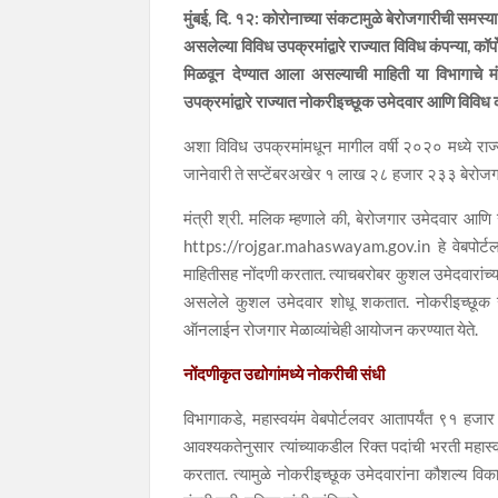
मुंबई, दि. १२: कोरोनाच्या संकटामुळे बेरोजगारीची समस्
असलेल्या विविध उपक्रमांद्वारे राज्यात विविध कंपन्या, कॉ
मिळवून देण्यात आला असल्याची माहिती या विभागाचे म
उपक्रमांद्वारे राज्यात नोकरीइच्छूक उमेदवार आणि विविध कं
अशा विविध उपक्रमांमधून मागील वर्षी २०२० मध्ये रा
जानेवारी ते सप्टेंबरअखेर १ लाख २८ हजार २३३ बेरोजगारा
मंत्री श्री. मलिक म्हणाले की, बेरोजगार उमेदवार आणि
https://rojgar.mahaswayam.gov.in हे वेबपोर्टल स
माहितीसह नोंदणी करतात. त्याचबरोबर कुशल उमेदवारांच्या शो
असलेले कुशल उमेदवार शोधू शकतात. नोकरीइच्छूक उमेदव
ऑनलाईन रोजगार मेळाव्यांचेही आयोजन करण्यात येते.
नोंदणीकृत उद्योगांमध्ये नोकरीची संधी
विभागाकडे, महास्वयंम वेबपोर्टलवर आतापर्यंत ९१ हज
आवश्यकतेनुसार त्यांच्याकडील रिक्त पदांची भरती महास
करतात. त्यामुळे नोकरीइच्छूक उमेदवारांना कौशल्य विक