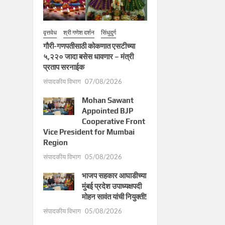
वृत्तवेध
श्री गणेश दर्शन
सिंधुदुर्ग
गौरी-गणपतीसाठी कोकणात एसटीच्या
५,२२० जादा बसेस धावणार – मंत्री
प्रताप सरनाईक
संपादकीय विभाग
07/08/2026
Mohan Sawant
Appointed BJP
Cooperative Front
Vice President for Mumbai
Region
संपादकीय विभाग
05/08/2026
भाजप सहकार आघाडीच्या
मुंबई प्रदेश उपाध्यक्षपदी
मोहन सावंत यांची नियुक्ती!
संपादकीय विभाग
05/08/2026