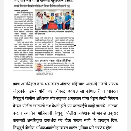
ह्याच अनधिकृत दारू धंद्याबाबत ऑगस्ट महिन्यात असलदे गावाचे सरपंच
चंद्रकांत डामरे यांनी २२ ऑगस्ट २०२३ ला कोणालाही न घाबरता
सिंधुदुर्ग पोलीस अधिक्षक सौरभकुमार अग्रवाल यांना भेटून लेखी निवेदन
देऊन पोलीस खात्याचे लक्ष वेधले होते. पण कारवाईचे काही तासांचे `नाटक’
करून स्थानिक पोलिसांनी सिंधुदुर्ग पोलीस अधिक्षक यांच्याकडे तक्रार
करूनही अनधिकृत दारूधंदा बंद होऊ शकत नाही; हे दाखवून दिले.
सिंधुदुर्ग पोलीस अधिकक्षकांनी ह्याबाबत कठोर भूमिका घेणे गरजेचं होतं.