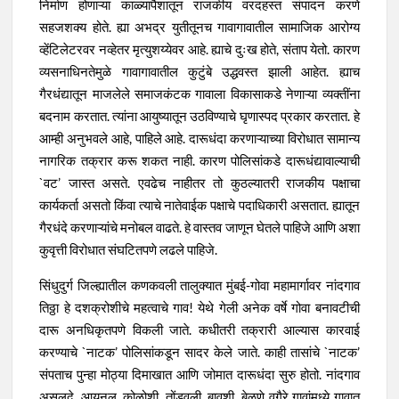
निर्माण होणाऱ्या काळ्यापैशातून राजकीय वरदहस्त संपादन करणे
सहजशक्य होते. ह्या अभद्र युतीतूनच गावागावातील सामाजिक आरोग्य
व्हेंटिलेटरवर नव्हेतर मृत्युशय्येवर आहे. ह्याचे दुःख होते, संताप येतो. कारण
व्यसनाधिनतेमुळे गावागावातील कुटुंबे उद्धवस्त झाली आहेत. ह्याच
गैरधंद्यातून माजलेले समाजकंटक गावाला विकासाकडे नेणाऱ्या व्यक्तींना
बदनाम करतात. त्यांना आयुष्यातून उठविण्याचे घृणास्पद प्रकार करतात. हे
आम्ही अनुभवले आहे, पाहिले आहे. दारूधंदा करणाऱ्याच्या विरोधात सामान्य
नागरिक तक्रार करू शकत नाही. कारण पोलिसांकडे दारूधंद्यावाल्याची
`वट’ जास्त असते. एवढेच नाहीतर तो कुठल्यातरी राजकीय पक्षाचा
कार्यकर्ता असतो किंवा त्याचे नातेवाईक पक्षाचे पदाधिकारी असतात. ह्यातून
गैरधंदे करणाऱ्यांचे मनोबल वाढते. हे वास्तव जाणून घेतले पाहिजे आणि अशा
कुवृत्ती विरोधात संघटितपणे लढले पाहिजे.
सिंधुदुर्ग जिल्ह्यातील कणकवली तालुक्यात मुंबई-गोवा महामार्गावर नांदगाव
तिठ्ठा हे दशक्रोशीचे महत्वाचे गाव! येथे गेली अनेक वर्षे गोवा बनावटीची
दारू अनधिकृतपणे विकली जाते. कधीतरी तक्रारी आल्यास कारवाई
करण्याचे `नाटक’ पोलिसांकडून सादर केले जाते. काही तासांचे `नाटक’
संपताच पुन्हा मोठ्या दिमाखात आणि जोमात दारूधंदा सुरु होतो. नांदगाव
असलदे, आयनल, कोळोशी, तोंडवली, बावशी, बेळणे वगैरे गावांमध्ये गावात