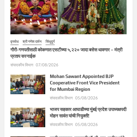
वृत्तवेध
श्री गणेश दर्शन
सिंधुदुर्ग
गौरी-गणपतीसाठी कोकणात एसटीच्या ५,२२० जादा बसेस धावणार – मंत्री
प्रताप सरनाईक
संपादकीय विभाग
07/08/2026
Mohan Sawant Appointed BJP
Cooperative Front Vice President
for Mumbai Region
संपादकीय विभाग
05/08/2026
भाजप सहकार आघाडीच्या मुंबई प्रदेश उपाध्यक्षपदी
मोहन सावंत यांची नियुक्ती!
संपादकीय विभाग
05/08/2026