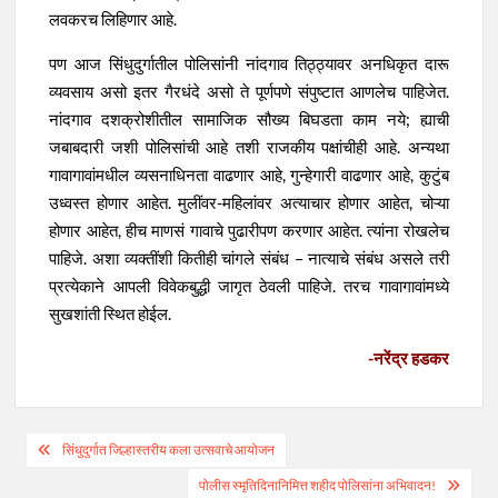
लवकरच लिहिणार आहे.
पण आज सिंधुदुर्गातील पोलिसांनी नांदगाव तिठ्ठ्यावर अनधिकृत दारू
व्यवसाय असो इतर गैरधंदे असो ते पूर्णपणे संपुष्टात आणलेच पाहिजेत.
नांदगाव दशक्रोशीतील सामाजिक सौख्य बिघडता काम नये; ह्याची
जबाबदारी जशी पोलिसांची आहे तशी राजकीय पक्षांचीही आहे. अन्यथा
गावागावांमधील व्यसनाधिनता वाढणार आहे, गुन्हेगारी वाढणार आहे, कुटुंब
उध्वस्त होणार आहेत. मुलींवर-महिलांवर अत्याचार होणार आहेत, चोऱ्या
होणार आहेत, हीच माणसं गावाचे पुढारीपण करणार आहेत. त्यांना रोखलेच
पाहिजे. अशा व्यक्तींशी कितीही चांगले संबंध – नात्याचे संबंध असले तरी
प्रत्येकाने आपली विवेकबुद्धी जागृत ठेवली पाहिजे. तरच गावागावांमध्ये
सुखशांती स्थित होईल.
-नरेंद्र हडकर
Post
सिंधुदुर्गात जिल्हास्तरीय कला उत्सवाचे आयोजन
navigation
पोलीस स्मृतिदिनानिमित्त शहीद पोलिसांना अभिवादन!