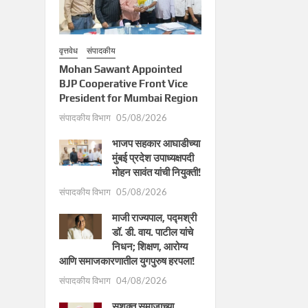
वृत्तवेध
संपादकीय
Mohan Sawant Appointed
BJP Cooperative Front Vice
President for Mumbai Region
संपादकीय विभाग
05/08/2026
भाजप सहकार आघाडीच्या
मुंबई प्रदेश उपाध्यक्षपदी
मोहन सावंत यांची नियुक्ती!
संपादकीय विभाग
05/08/2026
माजी राज्यपाल, पद्मश्री
डॉ. डी. वाय. पाटील यांचे
निधन; शिक्षण, आरोग्य
आणि समाजकारणातील युगपुरुष हरपला!
संपादकीय विभाग
04/08/2026
सशक्त समाजाच्या