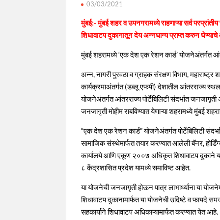
03/03/2021
मुंबई:- मुंबई शहर व उपनगरामध्ये राहणाऱ्या सर्व परप्रांत
शिधावाटप दुकानातून देय अन्नधान्य प्राप्त करुन घेण्या
मुंबई शहरामध्ये ‘एक देश एक रेशन कार्ड’ योजनेअंतर्गत 
अन्न, नागरी पुरवठा व ग्राहक संरक्षण विभाग, महाराष्ट्र शा
कार्यक्रमाअंतर्गत (डब्लू एफपी) देशातील आंतरराज्य स्थला
योजनेअंतर्गत आंतरराज्य पोर्टेबिलिटी संदर्भात जनजागृती 
जनजागृती मोहीम राबविण्यात येणाऱ्या शहरामध्ये मुंबई श
“एक देश एक रेशन कार्ड” योजनेअंतर्गत पोर्टेबिलिटी संदर्
सामाजिक संस्थेमार्फत तयार करण्यात आलेली बॅनर, होर्डिंग्
कार्यालये आणि एकूण २००७ अधिकृत शिधावाटप दुकाने या सर
८ केंद्रशासित प्रदेश यामध्ये समाविष्ट आहेत.
या योजनेची जनजागृती होऊन पात्र लाभार्थ्यांना या योजने
शिधावाटप दुकानामार्फत या योजनेची उदिष्टे व फायदे समजाव
सहकार्याने शिधावाटप अधिकाऱ्यामार्फत करण्यात येत आहे.