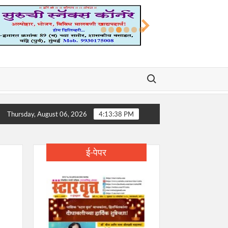
Search for:
ल, पद्मश्री डॉ. डी. वाय. पाटील यांचे निधन; शिक्षण, आरोग्य आणि समाजकारणातील युगपु
Thursday, August 06, 2026
4:13:38 PM
ई-पेपर