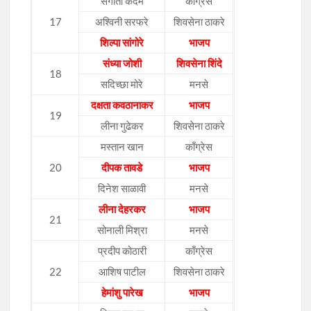
संगीता कदम
काँग्रेस
17
अश्विनी सरफरे
शिवसेना ठाकरे
शिल्पा सांगोरे
भाजप
संध्या जोशी
शिवसेना शिंदे
18
सदिच्छा मोरे
मनसे
दक्षता कवठानाकर
भाजप
19
लीना गुढेकर
शिवसेना ठाकरे
मस्तान खान
काँग्रेस
20
दीपक तावडे
भाजप
दिनेश साळावी
मनसे
लीना देहरकर
भाजप
21
सोनाली मिश्रा
मनसे
प्रदीप कोठारी
काँग्रेस
22
आशिष पाटील
शिवसेना ठाकरे
हेमांशु पारेख
भाजप