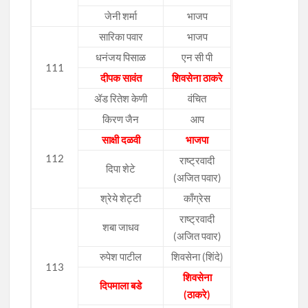
जेनी शर्मा
भाजप
सारिका पवार
भाजप
धनंजय पिसाळ
एन सी पी
111
दीपक सावंत
शिवसेना ठाकरे
ॲड रितेश केणी
वंचित
किरण जैन
आप
साक्षी दळवी
भाजपा
112
राष्ट्रवादी
दिपा शेटे
(अजित पवार)
श्रेये शेट्टी
काँग्रेस
राष्ट्रवादी
शबा जाधव
(अजित पवार)
रुपेश पाटील
शिवसेना (शिंदे)
113
शिवसेना
दिपमाला बडे
(ठाकरे)