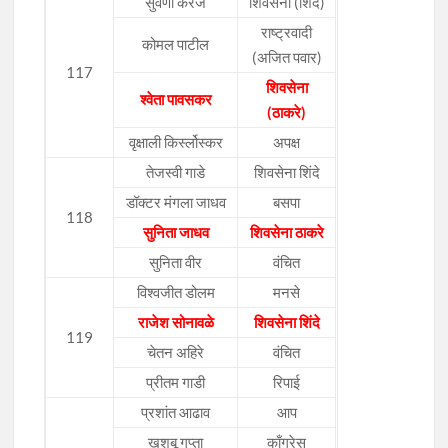
सुवर्णा करंजे
शिवसेना (शिंदे)
राष्ट्रवादी
कोमल पाटील
(अजित पवार)
117
शिवसेना
श्वेता पावसकर
(ठाकरे)
वृक्षाली किर्स्लोस्कर
अपक्ष
तेजस्वी गाडे
शिवसेना शिंदे
डॉक्टर मंगला जाधव
बसपा
118
सुनिता जाधव
शिवसेना ठाकरे
सुनिता वीर
वंचित
विश्वजीत डोलम
मनसे
राजेश सोनावळे
शिवसेना शिंदे
119
चेतन अहिरे
वंचित
प्रीतम गाडी
रिपाई
प्रशांत आढाव
आप
खुशबू गुप्ता
काँग्रेस