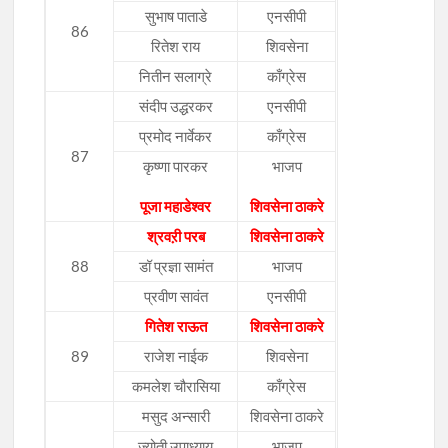
सुभाष पाताडे
एनसीपी
86
रितेश राय
शिवसेना
नितीन सलाग्रे
काँग्रेस
संदीप उद्धरकर
एनसीपी
प्रमोद नार्वेकर
काँग्रेस
87
कृष्णा पारकर
भाजप
पूजा महाडेश्वर
शिवसेना ठाकरे
श्रवऱी परब
शिवसेना ठाकरे
88
डॉ प्रज्ञा सामंत
भाजप
प्रवीण सावंत
एनसीपी
गितेश राऊत
शिवसेना ठाकरे
89
राजेश नाईक
शिवसेना
कमलेश चौरासिया
काँग्रेस
मसुद अन्सारी
शिवसेना ठाकरे
ज्योती उपाध्याय
भाजप