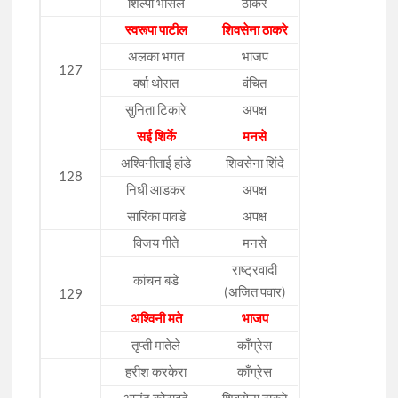
शिल्पा भोसले
ठाकरे
स्वरूपा पाटील
शिवसेना ठाकरे
अलका भगत
भाजप
127
वर्षा थोरात
वंचित
सुनिता टिकारे
अपक्ष
सई शिर्के
मनसे
अश्विनीताई हांडे
शिवसेना शिंदे
128
निधी आडकर
अपक्ष
सारिका पावडे
अपक्ष
विजय गीते
मनसे
राष्ट्रवादी
कांचन बडे
(अजित पवार)
129
अश्विनी मते
भाजप
तृप्ती मातेले
काँग्रेस
हरीश करकेरा
काँग्रेस