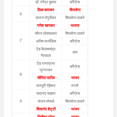
डॉ. नरेंद्र कुमार
काँग्रेस
दिक्षा कारकर
शिवसेना
6
संजना वेंगुर्लेकर
शिवसेना ठाकरे
गणेश खणकर
भाजपा
सौरभ घोसाळकर
शिवसेना ठाकरे
7
अभिष फर्नांडिस
काँग्रेस
ऍड कैलाषचंद्र
आप
नैलवाल
ऍड रत्नाप्रभा
काँग्रेस
जुन्नरकर
8
योगिता पाटील
भाजप
कस्तुरी रो्हेकर
मनसे
सदानंद चव्हाण
काँग्रेस
9
संजय भोसले
शिवसेना ठाकरे
शिवानंद शेट्टी
भाजप
जितेंद्र पटेल
भाजप