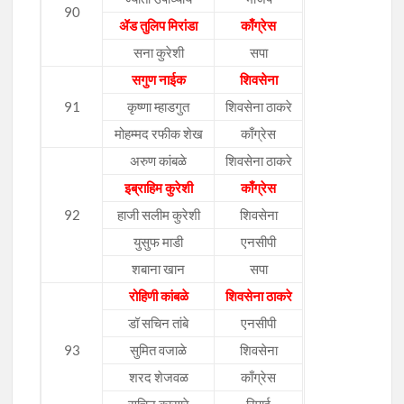
90
ॲड तुलिप मिरांडा
काँग्रेस
सना कुरेशी
सपा
सगुण नाईक
शिवसेना
91
कृष्णा म्हाडगुत
शिवसेना ठाकरे
मोहम्मद रफीक शेख
काँग्रेस
अरुण कांबळे
शिवसेना ठाकरे
इब्राहिम कुरेशी
काँग्रेस
92
हाजी सलीम कुरेशी
शिवसेना
युसुफ माडी
एनसीपी
शबाना खान
सपा
रोहिणी कांबळे
शिवसेना ठाकरे
डॉ सचिन तांबे
एनसीपी
93
सुमित वजाळे
शिवसेना
शरद शेजवळ
काँग्रेस