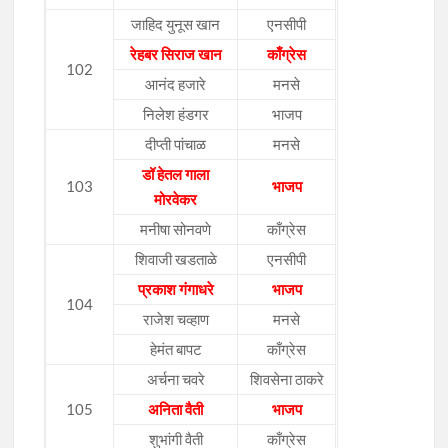
जाहिद युनूस खान
एनसीपी
रेहबर सिराज खान
काँग्रेस
102
आनंद हजारे
मनसे
निलेश हंडगर
भाजप
दीप्ती पांचाळ
मनसे
डॉ हेतल गाला
103
भाजप
मोरवेकर
मनीषा सोनवणे
काँग्रेस
शिवाजी खडताळे
एनसीपी
प्रकाश गंगाधरे
भाजप
104
राजेश चव्हाण
मनसे
हेमंत बापट
काँग्रेस
अर्चना चवरे
शिवसेना ठाकरे
105
अनिता वैती
भाजप
शुभांगी वैती
काँग्रेस