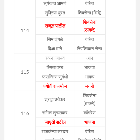
सुर्यंकात आमणे
वंचित
सुप्रिया धुरत
शिवसेना (शिंदे)
शिवसेना
राजूल पाटील
(ठाकरे)
114
सिमा इंगळे
वंचित
दिक्षा माने
रिपब्लिकन सेना
सपना जाधव
आप
स्मिता परब
भाजपा
115
फ्रान्सिंस सुगंधी
भाकप
ज्योती राजभोज
मनसे
शिवसेना
श्रद्धा उतेकर
(ठाकरे)
संगिता तुळसकर
काँग्रेस
116
जागृती पाटील
भाजपा
राजकंन्या सरदार
वंचित