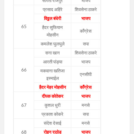
सरिता राजपुरे
भाजप
प्रसाद अहिरे
शिवसेना ठाकरे
विठ्ठल बंधेरी
भाजप
65
हैदर सुफियान
काँग्रेस
मोहसीन
कमलेश घुलघुले
सपा
सना खान
शिवसेना ठाकरे
आरती पांड्या
भाजप
66
मकवाना खतिजा
एनसीपी
इस्माईल
हैदर मेहर मोहसीन
काँग्रेस
दीपक कोतेकर
भाजप
67
कुशल धुरी
मनसे
प्रकाश कोकरे
सपा
संदेश देसाई
मनसे
68
रोहन राठोड
भाजप