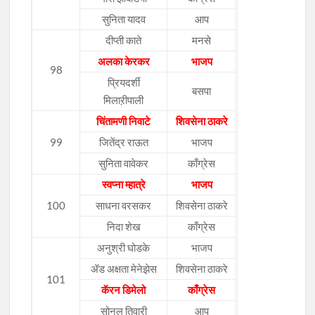
सुनिता यादव
आप
दीप्ती काते
मनसे
अलका केरकर
भाजप
98
प्रियदर्शी
बसपा
मिलाऱीपाली
चिंतामणी निवाटे
शिवसेना ठाकरे
99
जितेंद्र राऊत
भाजप
सुनिता वावेकर
काँग्रेस
स्वप्ना म्हात्रे
भाजप
100
साधना वरसकर
शिवसेना ठाकरे
निदा शेख
काँग्रेस
अनुश्री घोडके
भाजप
ॲड अक्षता मेनेझेस
शिवसेना ठाकरे
101
कॅरन डिमेलो
काँग्रेस
सोनल तिवारी
आप