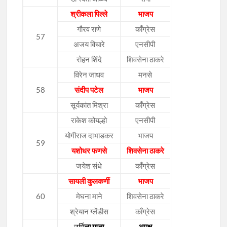
श्रीकला पिल्ले
भाजप
गौरव राणे
काँग्रेस
57
अजय विचारे
एनसीपी
रोहन शिंदे
शिवसेना ठाकरे
विरेन जाधव
मनसे
58
संदीप पटेल
भाजप
सूर्यकांत मिश्रा
काँग्रेस
राकेश कोयल्हो
एनसीपी
योगीराज दाभाडकर
भाजप
59
यशोधर फणसे
शिवसेना ठाकरे
जयेश संधे
काँग्रेस
सायली कुलकर्णी
भाजप
60
मेघना माने
शिवसेना ठाकरे
श्रेयान ग्लेंडीस
काँग्रेस
उर्मि
ला गुप्ता
अपक्ष