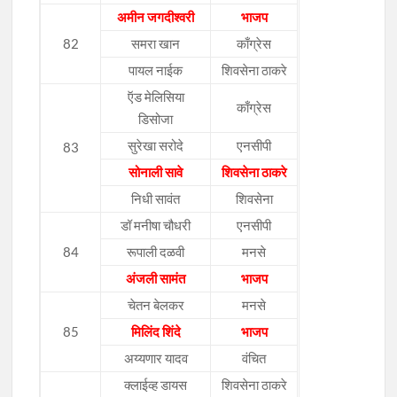
अमीन जगदीश्वरी
भाजप
82
समरा खान
काँग्रेस
पायल नाईक
शिवसेना ठाकरे
ऍड मेलिसिया
काँग्रेस
डिसोजा
सुरेखा सरोदे
एनसीपी
83
सोनाली सावे
शिवसेना ठाकरे
निधी सावंत
शिवसेना
डॉ मनीषा चौधरी
एनसीपी
84
रूपाली दळवी
मनसे
अंजली सामंत
भाजप
चेतन बेलकर
मनसे
85
मिलिंद शिंदे
भाजप
अय्यणार यादव
वंचित
क्लाईव्ह डायस
शिवसेना ठाकरे