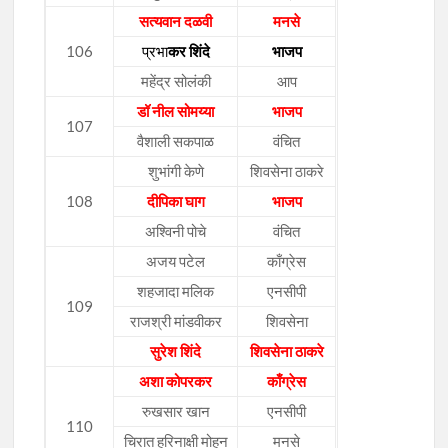
सत्यवान दळवी
मनसे
106
प्रभा
कर शिंदे
भाजप
महेंद्र सोलंकी
आप
डॉ नील सोमय्या
भाजप
107
वैशाली सकपाळ
वंचित
शुभांगी केणे
शिवसेना ठाकरे
108
दीपिका घाग
भाजप
अश्विनी पोचे
वंचित
अजय पटेल
काँग्रेस
शहजादा मलिक
एनसीपी
109
राजश्री मांडवीकर
शिवसेना
सुरेश शिंदे
शिवसेना ठाकरे
अशा कोपरकर
काँग्रेस
रुखसार खान
एनसीपी
110
चिरात हरिनाक्षी मोहन
मनसे