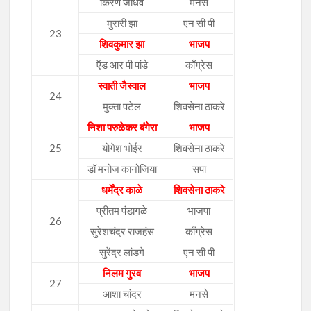
किरण जाधव
मनसे
मुरारी झा
एन सी पी
23
शिवकुमार झा
भाजप
ऍड आर पी पांडे
काँग्रेस
स्वाती जैस्वाल
भाजप
24
मुक्ता पटेल
शिवसेना ठाकरे
निशा परुळेकर बंगेरा
भाजप
25
योगेश भोईर
शिवसेना ठाकरे
डॉ मनोज कानोजिया
सपा
धर्मेंद्र काळे
शिवसेना ठाकरे
प्रीतम पंडागळे
भाजपा
26
सुरेशचंद्र राजहंस
काँग्रेस
सुरेंद्र लांडगे
एन सी पी
निलम गुरव
भाजप
27
आशा चांदर
मनसे