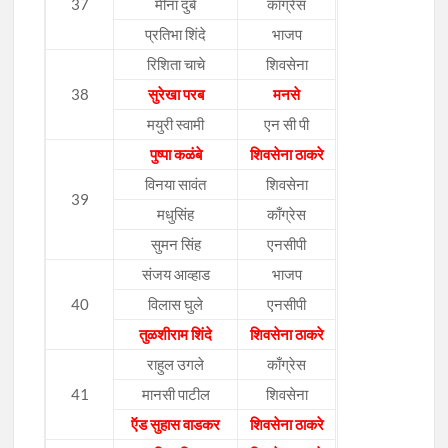
37
मीना दुबे
काँग्रेस
प्रतिभा शिंदे
भाजप
रिशिता चाचे
शिवसेना
38
सुरेखा परब
मनसे
मयुरी स्वामी
एन सी पी
पुष्पा कळंबे
शिवसेना ठाकरे
विनया सावंत
शिवसेना
39
मधुसिंह
काँग्रेस
सुमन सिंह
एनसीपी
संजय आव्हाड
भाजप
40
विलास घुले
एनसीपी
तुळशीराम शिंदे
शिवसेना ठाकरे
राहुल उगले
काँग्रेस
41
मानसी पाटील
शिवसेना
ऍड सुहास वाडकर
शिवसेना ठाकरे