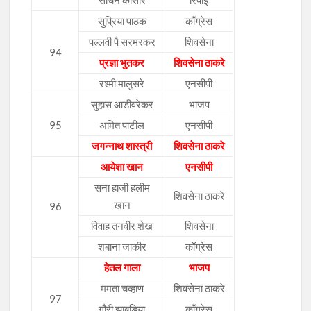
सचिन कासारे
रिपाई
सुप्रिया पाठक
काँग्रेस
पल्लवी पै सरमरकर
शिवसेना
94
प्रज्ञा भुतकर
शिवसेना ठाकरे
रश्मी मालुसरे
एनसीपी
सुहास आडीवरेकर
भाजप
95
अमित पाटील
एनसीपी
जगन्नाथ शास्त्री
शिवसेना ठाकरे
आयेशा खान
एनसीपी
सना हाजी हलीम
शिवसेना ठाकरे
खान
96
विवाह तनवीर शेख
शिवसेना
शबाना जाकीर
काँग्रेस
हेतल गाला
भाजप
ममता चव्हाण
शिवसेना ठाकरे
97
गौरी झाबडिया
काँग्रेस