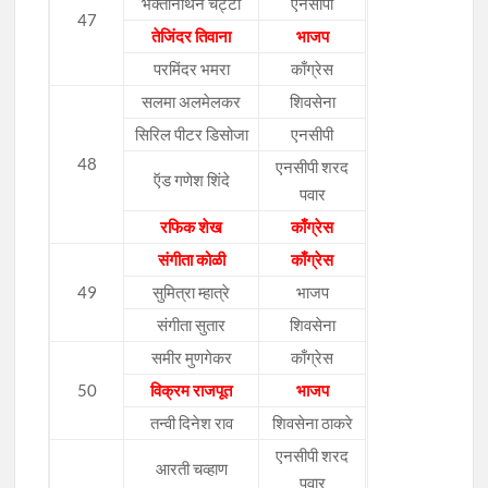
भक्तीनाथन चेट्टी
एनसीपी
47
तेजिंदर तिवाना
भाजप
परमिंदर भमरा
काँग्रेस
सलमा अलमेलकर
शिवसेना
सिरिल पीटर डिसोजा
एनसीपी
48
एनसीपी शरद
ऍड गणेश शिंदे
पवार
रफिक शेख
काँग्रेस
संगीता कोळी
काँग्रेस
49
सुमित्रा म्हात्रे
भाजप
संगीता सुतार
शिवसेना
समीर मुणगेकर
काँग्रेस
50
विक्रम राजपूत
भाजप
तन्वी दिनेश राव
शिवसेना ठाकरे
एनसीपी शरद
आरती चव्हाण
पवार