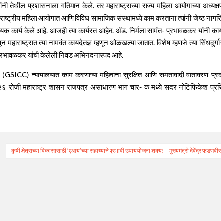
यांनी तेथील प्रशासनाला गतिमान केले. तर महाराष्ट्राच्या राज्य महिला आयोगाच्या अध्यक्ष
ले. राष्ट्रीय महिला आयोगात आणि विविध सामाजिक संस्थांमध्ये काम करताना त्यांनी जेष्ठ नागर
विधायक कार्य केले आहे. आजही त्या कार्यरत आहेत. ॲड. निर्मला सामंत- प्रभावळकर यांनी का
न महाराष्ट्रात त्या नामवंत कायदेतज्ञ म्हणून ओळखल्या जातात. विशेष म्हणजे त्या सिंधदुर्गाच
- प्रभावळकर यांची केलेली निवड अभिनंदनास्पद आहे.
 (GSICC) न्यायालयात काम करणाऱ्या महिलांना सुरक्षित आणि समतावादी वातावरण प्र
२६ रोजी महाराष्ट्र शासन राजपत्र असाधारण भाग चार- क मध्ये सदर नोटिफिकेश प्रसि
कृषी क्षेत्राच्या विकासासाठी ‘एआय’च्या सहाय्याने प्रभावी उपाययोजना शक्य! – मुख्यमंत्री देवेंद्र फडणवी