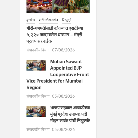
वृत्तवेध
श्री गणेश दर्शन
सिंधुदुर्ग
गौरी-गणपतीसाठी कोकणात एसटीच्या
५,२२० जादा बसेस धावणार – मंत्री
प्रताप सरनाईक
संपादकीय विभाग
07/08/2026
Mohan Sawant
Appointed BJP
Cooperative Front
Vice President for Mumbai
Region
संपादकीय विभाग
05/08/2026
भाजप सहकार आघाडीच्या
मुंबई प्रदेश उपाध्यक्षपदी
मोहन सावंत यांची नियुक्ती!
संपादकीय विभाग
05/08/2026