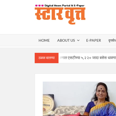
Skip
to
content
स्टार वृ
STAR
HOME
ABOUT US
E-PAPER
वृत्तवे
VRUT
गौरी-गणपतीसाठी कोकणात एसटीच्या ५,२२० जादा बसेस धावणार – मंत्री प्र
ठळक बातम्या