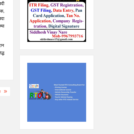
पदी
िक,
यदा
्या
दान
द्ध
स