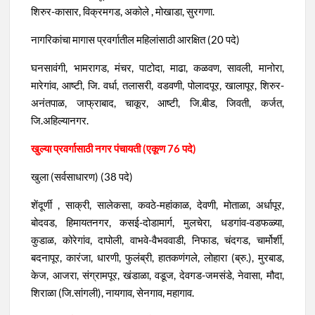
शिरुर-कासार, विक्रमगड, अकोले , मोखाडा, सुरगणा.
नागरिकांचा मागास प्रवर्गातील महिलांसाठी आरक्षित (20 पदे)
घनसावंगी, भामरागड, मंचर, पाटोदा, माढा, कळवण, सावली, मानोरा,
मारेगांव, आष्टी, जि. वर्धा, तलासरी, वडवणी, पोलादपूर, खालापूर, शिरुर-
अनंतपाळ, जाफ्राबाद, चाकूर, आष्टी, जि.बीड, जिवती, कर्जत,
जि.अहिल्यानगर.
खुल्या प्रवर्गासाठी नगर पंचायती (एकूण 76 पदे)
खुला (सर्वसाधारण) (38 पदे)
शेंदूर्णी , साक्री, सालेकसा, कवठे-महांकाळ, देवणी, मोताळा, अर्धापूर,
बोदवड, हिमायतनगर, कसई-दोडामार्ग, मुलचेरा, धडगांव-वडफळ्या,
कुडाळ, कोरेगांव, दापोली, वाभवे-वैभववाडी, निफाड, चंदगड, चार्मोर्शी,
बदनापूर, कारंजा, धारणी, फुलंब्री, हातकणंगले, लोहारा (ब्रु.), मुरबाड,
केज, आजरा, संग्रामपूर, खंडाळा, वडूज, देवगड-जमसंडे, नेवासा, मौदा,
शिराळा (जि.सांगली), नायगाव, सेनगाव, महागाव.