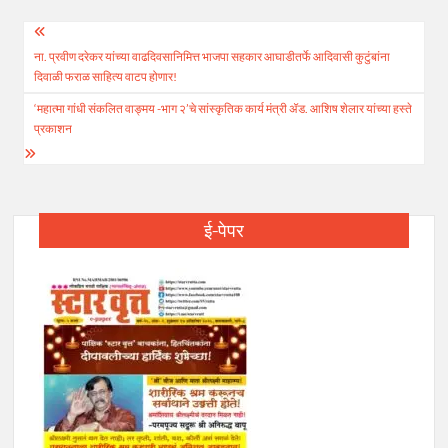
Post
ना. प्रवीण दरेकर यांच्या वाढदिवसानिमित्त भाजपा सहकार आघाडीतर्फे आदिवासी कुटुंबांना
navigation
दिवाळी फराळ साहित्य वाटप होणार!
‘महात्मा गांधी संकलित वाङ्मय -भाग २’चे सांस्कृतिक कार्य मंत्री ॲड. आशिष शेलार यांच्या हस्ते
प्रकाशन
ई-पेपर