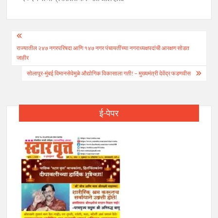
Post
राज्यातील २४७ नगरपरिषदा आणि १४७ नगर पंचायतींच्या नगराध्यक्षपदांची आरक्षण सोडत
navigation
जाहीर
सोलापूर-मुंबई विमानसेवेमुळे औद्योगिक विकासाला गती! – मुख्यमंत्री देवेंद्र फडणवीस
ई-पेपर