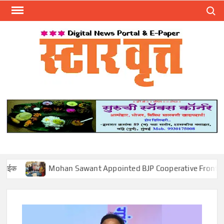
Skip
Search
to
content
स्टार 
ST
VRU
Mohan Sawant Appointed BJP Cooperative Front Vice Preside