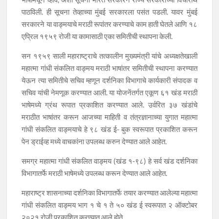
पाठविली. ही सूचना तेव्हाच्या मुंबई सरकारला पसंत पडली. यावर मुंबई
सरकारने या वाङ्मयाचे मराठी रूपांतर करण्याचे काम हाती घेतले आणि १८
एप्रिल १९५९ रोजी या कामासाठी एका समितीची स्थापना केली.
सन १९५९ साली महाराष्ट्राचे तत्कालीन मुख्यमंत्री यांचे अध्यक्षतेखाली
महात्मा गांधी संकलित वाङ्मय मराठी भाषांतर समितीची स्थापना करण्यात
येऊन त्या समितीचे सचिव म्हणून दर्शनिका विभागाचे कार्यकारी संपादक व
सचिव यांची नेमणूक करण्यात आली. या योजनेंतर्गत एकूण ६१ खंड मराठी
भाषेमध्ये ग्रंथ रूपात प्रकाशित करण्यात आले. उर्वरित ३७ खंडांचे
मराठीत भाषांतर करून आजच्या माहिती व तंत्रज्ञानाच्या युगात महात्मा
गांधी संकलित वाङ्मयाचे हे ९८ खंड ई- बुक स्वरूपात प्रकाशित करून
पेन ड्राईव्ह मध्ये वाचकांना उपलब्ध करुन देण्यात आले आहेत.
समग्र महात्मा गांधी संकलित वाङ्मय (खंड १-९८) हे सर्व खंड दर्शनिका
विभागातर्फे मराठी भाषेमध्ये उपलब्ध करून देण्यात आले आहेत.
महाराष्ट्र शासनाच्या दर्शनिका विभागातर्फे तयार करण्यात आलेल्या महात्मा
गांधी संकलित वाङ्मय भाग १ चे १ ते ५० खंड ई स्वरूपात २ ऑक्टोबर
२०२१ रोजी प्रकाशित करण्यात आले होते.