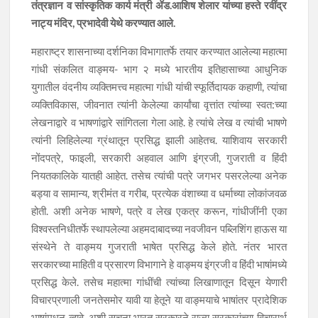
तंत्रज्ञान व सांस्कृतिक कार्य मंत्री ॲड.आशिष शेलार यांच्या हस्ते रवींद्र
नाट्य मंदिर, प्रभादेवी येथे करण्यात आले.
महाराष्ट्र शासनाच्या दर्शनिका विभागातर्फे तयार करण्यात आलेल्या महात्मा
गांधी संकलित वाङ्मय- भाग २ मध्ये भारतीय इतिहासाच्या आधुनिक
युगातील वंदनीय व्यक्तिमत्त्व महात्मा गांधी यांची स्फूर्तिदायक कहाणी, त्यांचा
व्यक्तिविकास, जीवनात त्यांनी केलेल्या कार्यांचा वृत्तांत त्यांच्या स्वत:च्या
लेखनाद्वारे व भाषणांद्वारे सांगितला गेला आहे. हे त्यांचे लेख व त्यांची भाषणे
त्यांनी लिहिलेल्या ग्रंथातून प्रसिद्ध झाली आहेतच. याशिवाय सरकारी
नोंदपत्रे, फाइली, सरकारी अहवाल आणि इंग्रजी, गुजराती व हिंदी
नियतकालिके यातही आहेत. तसेच त्यांची पत्रे जगभर पसरलेल्या अनेक
बड्या व सामान्य, श्रीमंत व गरीब, प्रत्येक वंशाच्या व धर्माच्या लोकांजवळ
होती. अशी अनेक भाषणे, पत्रे व लेख एकत्र करून, गांधीजींनी एका
विश्वस्तनिधीतर्फे स्थापलेल्या अहमदाबादच्या नवजीवन पब्लिशिंग हाऊस या
संस्थेने ते वाङ्मय गुजराती भाषेत प्रसिद्ध केले होते. नंतर भारत
सरकारच्या माहिती व प्रसारण विभागाने हे वाङ्मय इंग्रजी व हिंदी भाषांमध्ये
प्रसिद्ध केले. तसेच महात्मा गांधींची त्यांच्या लिखाणातून दिसून येणारी
विचारप्रणाली जनतेसमोर यावी या हेतूने या वाङ्मयाचे भाषांतर प्रादेशिक
भाषांमधून व्हावे, अशी सूचना भारत सरकारने राज्य सरकारांच्या विचारार्थ