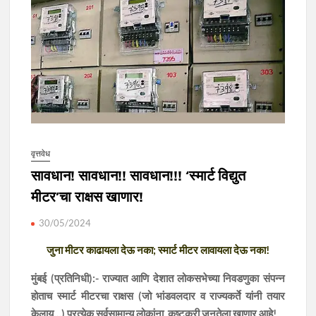
वृत्तवेध
सावधान! सावधान!! सावधान!!! ‘स्मार्ट विद्युत
मीटर’चा राक्षस खाणार!
30/05/2024
जुना मीटर काढायला देऊ नका; स्मार्ट मीटर लावायला देऊ नका!
मुंबई (प्रतिनिधी):- राज्यात आणि देशात लोकसभेच्या निवडणुका संपन्न
होताच स्मार्ट मीटरचा राक्षस (जो भांडवलदार व राज्यकर्ते यांनी तयार
केलाय…) प्रत्येक सर्वसामान्य लोकांना, कष्टकरी जनतेला खाणार आहे!