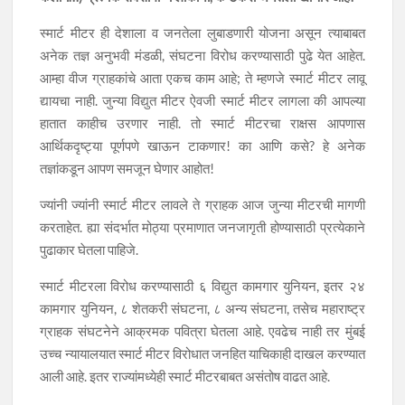
स्मार्ट मीटर ही देशाला व जनतेला लुबाडणारी योजना असून त्याबाबत
अनेक तज्ञ अनुभवी मंडळी, संघटना विरोध करण्यासाठी पुढे येत आहेत.
आम्हा वीज ग्राहकांचे आता एकच काम आहे; ते म्हणजे स्मार्ट मीटर लावू
द्यायचा नाही. जुन्या विद्युत मीटर ऐवजी स्मार्ट मीटर लागला की आपल्या
हातात काहीच उरणार नाही. तो स्मार्ट मीटरचा राक्षस आपणास
आर्थिकदृष्ट्या पूर्णपणे खाऊन टाकणार! का आणि कसे? हे अनेक
तज्ञांकडून आपण समजून घेणार आहोत!
ज्यांनी ज्यांनी स्मार्ट मीटर लावले ते ग्राहक आज जुन्या मीटरची मागणी
करताहेत. ह्या संदर्भात मोठ्या प्रमाणात जनजागृती होण्यासाठी प्रत्येकाने
पुढाकार घेतला पाहिजे.
स्मार्ट मीटरला विरोध करण्यासाठी ६ विद्युत कामगार युनियन, इतर २४
कामगार युनियन, ८ शेतकरी संघटना, ८ अन्य संघटना, तसेच महाराष्ट्र
ग्राहक संघटनेने आक्रमक पवित्रा घेतला आहे. एवढेच नाही तर मुंबई
उच्च न्यायालयात स्मार्ट मीटर विरोधात जनहित याचिकाही दाखल करण्यात
आली आहे. इतर राज्यांमध्येही स्मार्ट मीटरबाबत असंतोष वाढत आहे.