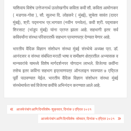
याशिवाय विशेष उत्तेजनार्थ उल्लेखनीय कविता कवी सौ. कविता आमोनकर
( मडगाव-गोवा ), सौ. सुलभा दि. लोहकरे ( मुंबई), सुचेता सावंत (दादर
मुंबई), श्री. पद्मनाभ प्र.भागवत (नवीन पनवेल), कवी श्री. पद्माकर
शिरसाट (भांडुप मुंबई) यांना प्राप्त झाला आहे. सहभागी इतर सर्व
कविवर्यांना संस्था परिवारातर्फे सहभाग प्रमाणपत्र देण्यात येणार आहे.
भारतीय वैदिक विज्ञान संशोधन संस्था मुंबई संस्थेचे अध्यक्ष प्रा. डॉ.
आनंदसर व संस्था संबंधित मराठी भाषा व समीक्षण क्षेत्रातील अभ्यासक व
मान्यवरांचे यामध्ये विशेष मार्गदर्शनपर योगदान लाभले. विजेत्या कवींना
तसेच इतर कविंना सहभाग इप्रमाणपत्र ऑनलाइन स्वरुपात ७ एप्रिल
पूर्वी पाठवण्यात येईल. भारतीय वैदिक विज्ञान संशोधन संस्था मुंबई
संस्थेमार्फत सर्व विजेत्या कवींचे अभिनंदन करण्यात आले आहे.
Post
आजचे पंचांग आणि दिनविशेष- शुक्रवार, दिनांक २ एप्रिल २०२१
navigation
आजचे पंचांग आणि दिनविशेष- सोमवार, दिनांक ५ एप्रिल २०२१