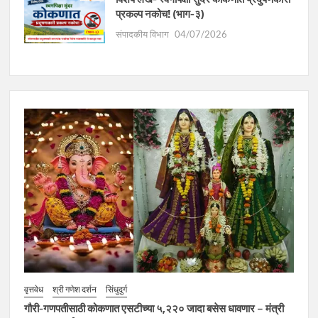
प्रकल्प नकोच! (भाग-३)
संपादकीय विभाग
04/07/2026
वृत्तवेध
श्री गणेश दर्शन
सिंधुदुर्ग
गौरी-गणपतीसाठी कोकणात एसटीच्या ५,२२० जादा बसेस धावणार – मंत्री