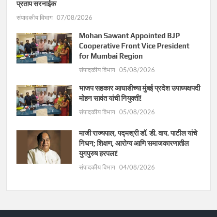
प्रताप सरनाईक
संपादकीय विभाग
07/08/2026
Mohan Sawant Appointed BJP
Cooperative Front Vice President
for Mumbai Region
संपादकीय विभाग
05/08/2026
भाजप सहकार आघाडीच्या मुंबई प्रदेश उपाध्यक्षपदी
मोहन सावंत यांची नियुक्ती!
संपादकीय विभाग
05/08/2026
माजी राज्यपाल, पद्मश्री डॉ. डी. वाय. पाटील यांचे
निधन; शिक्षण, आरोग्य आणि समाजकारणातील
युगपुरुष हरपला!
संपादकीय विभाग
04/08/2026