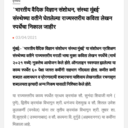
वृत्तवेध
`भारतीय वैदिक विज्ञान संशोधन, संस्था मुंबई’
संस्थेच्या वतीने घेतलेल्या राज्यस्तरीय कविता लेखन
स्पर्धेचा निकाल जाहीर
03/04/2021
मुंबई:- `भारतीय वैदिक विज्ञान संशोधन संस्था मुंबई’ या संशोधन प्रशिक्षण
संस्थेच्या वतीने राज्यस्तरीय मराठी भाषा मुक्त कविता लेखन स्पर्धेचे (मार्च
२०२१ मध्ये) नुकतेच आयोजन केले होते. ऑनलाइन स्वरुपात झालेल्या या
काव्य स्पर्धेत ६० पेक्षा जास्त कवींनी सहभाग नोंदवला होता. कमीत कमी
शब्दात आशयघन व प्रेरणादायी शब्दरचना याशिवाय लेखनातील रचनावृत्त
शब्दलयता इत्यादी अन्य निकष यासाठी निश्चित केले होते.
या राज्यस्तरीय काव्य स्पर्धेत प्रथम क्रमांक सौ. सुनंदा शिवाजी माने (
पुणे), द्वितीय क्रमांक विभागून श्री. धनंजय देशमुख व सौ. शितल उमेश
कुलकर्णी (पनवेल) यांना तर तृतीय क्रमांक विभागून श्री. तुषार शा.
वि.सुत्रावे ( उस्मानाबाद) व सौ. कल्पना वि. दुर्गुडे (अहमदनगर) या कवींना
मिळाला आहे.