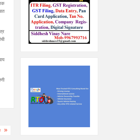
जिक
यात
त्र
ंची
याय
वणी
न