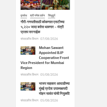
वृत्तवेध
श्री गणेश दर्शन
सिंधुदुर्ग
गौरी-गणपतीसाठी कोकणात एसटीच्या
५,२२० जादा बसेस धावणार – मंत्री
प्रताप सरनाईक
संपादकीय विभाग
07/08/2026
Mohan Sawant
Appointed BJP
Cooperative Front
Vice President for Mumbai
Region
संपादकीय विभाग
05/08/2026
भाजप सहकार आघाडीच्या
मुंबई प्रदेश उपाध्यक्षपदी
मोहन सावंत यांची नियुक्ती!
संपादकीय विभाग
05/08/2026