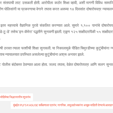
यभर संतापाची लाट उसळली होती. आरोपीला कठोर शिक्षा व्हावी, अशी मागणी विविध सामा
ीण पोलिसांनी या प्रकरणाचा वेगाने तपास करत अवघ्या १४ दिवसांत दोषारोपपत्र न्यायाल
 महत्त्वाचे वैज्ञानिक पुरावे संकलित करण्यात आले. सुमारे १,१०० पानांचे दोषारोपप
-टू-डे’ तसेच ‘इन-कॅमेरा’ पद्धतीने सुनावणी झाली. एकूण १२५ साक्षीदारांपैकी ५५ साक्षीदारा
.
ोषी ठरवत त्याला फाशीची शिक्षा सुनावली. या निकालामुळे पीडित चिमुरडीच्या कुटुंबीयांना न्
ताच न्यायालयात उपस्थित असलेल्या कुटुंबीयांना अश्रू अनावर झाले.
कोट पोलीस बंदोबस्त ठेवण्यात आला होता. जलद तपास, वेळेत दोषारोपपत्र आणि सलग सुना
मोहिमेचा जिल्हास्तरीय शुभारंभ
मुंबईत PLFS व ASUSE सर्वेक्षणाला प्रारंभ; नागरिक, लघुउद्योजकांना अचूक माहिती देण्याचे आवाह