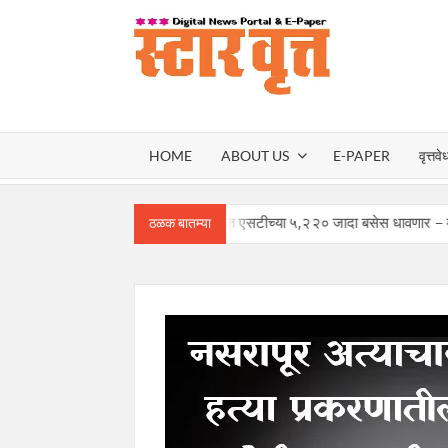
Skip
to
content
स्टार वृ
STAR
HOME
ABOUT US
E-PAPER
वृत्तवे
VRUT
गौरी-गणपतीसाठी कोकणात एसटीच्या ५,२२० जादा बसेस धावणार – मंत्री प्रताप
ठळक बातम्या