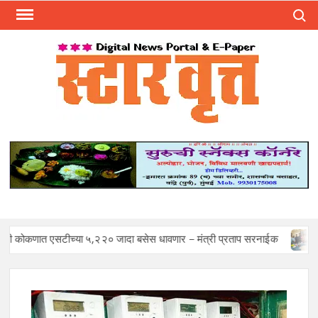
Skip
Search
to
content
स्टार 
ST
VRU
एसटीच्या ५,२२० जादा बसेस धावणार – मंत्री प्रताप सरनाईक
Mohan S