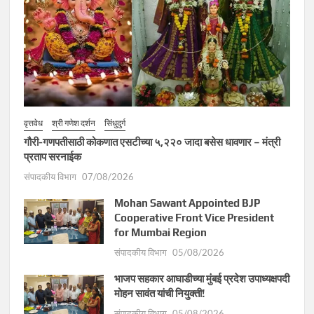
वृत्तवेध
श्री गणेश दर्शन
सिंधुदुर्ग
गौरी-गणपतीसाठी कोकणात एसटीच्या ५,२२० जादा बसेस धावणार – मंत्री
प्रताप सरनाईक
संपादकीय विभाग
07/08/2026
Mohan Sawant Appointed BJP
Cooperative Front Vice President
for Mumbai Region
संपादकीय विभाग
05/08/2026
भाजप सहकार आघाडीच्या मुंबई प्रदेश उपाध्यक्षपदी
मोहन सावंत यांची नियुक्ती!
संपादकीय विभाग
05/08/2026