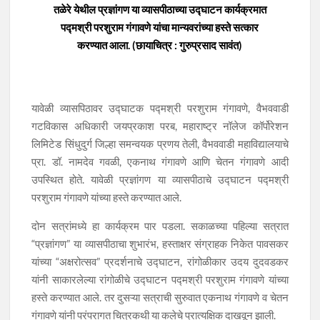
तळेरे येथील प्रज्ञांगण या व्यासपीठाच्या उद्घाटन कार्यक्रमात
पद्मश्री परशुराम गंगावणे यांचा मान्यवरांच्या हस्ते सत्कार
करण्यात आला. (छायाचित्र : गुरुप्रसाद सावंत)
यावेळी व्यासपिठावर उद्घाटक पद्मश्री परशुराम गंगावणे, वैभववाडी
गटविकास अधिकारी जयप्रकाश परब, महाराष्ट्र नॉलेज कॉर्पोरेशन
लिमिटेड सिंधुदुर्ग जिल्हा समन्वयक प्रणय तेली, वैभववाडी महाविद्यालयाचे
प्रा. डॉ. नामदेव गवळी, एकनाथ गंगावणे आणि चेतन गंगावणे आदी
उपस्थित होते. यावेळी प्रज्ञांगण या व्यासपीठाचे उद्घाटन पद्मश्री
परशुराम गंगावणे यांच्या हस्ते करण्यात आले.
दोन सत्रांमध्ये हा कार्यक्रम पार पडला. सकाळच्या पहिल्या सत्रात
“प्रज्ञांगण” या व्यासपीठाचा शुभारंभ, हस्ताक्षर संग्राहक निकेत पावसकर
यांच्या “अक्षरोत्सव” प्रदर्शनाचे उद्घाटन, रांगोळीकार उदय दुदवडकर
यांनी साकारलेल्या रांगोळीचे उद्घाटन पद्मश्री परशुराम गंगावणे यांच्या
हस्ते करण्यात आले. तर दुसऱ्या सत्राची सुरुवात एकनाथ गंगावणे व चेतन
गंगावणे यांनी परंपरागत चित्रकथी या कलेचे प्रात्यक्षिक दाखवून झाली.