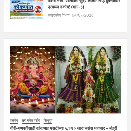
विशेष लेख- स्वर्गापेक्षा सुंदर कोकणात प्रदुषणकारी
प्रकल्प नकोच! (भाग-३)
संपादकीय विभाग
04/07/2026
वृत्तवेध
श्री गणेश दर्शन
सिंधुदुर्ग
गौरी-गणपतीसाठी कोकणात एसटीच्या ५,२२० जादा बसेस धावणार – मंत्री