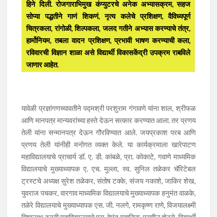
हिने दिली. रोजगाराभिमुख कंप्युटरचे अनेक अभ्यासक्रम, सहज
सोप्या पद्धतीने गाणं शिकणं, नृत्य कलेचे प्रशिक्षण, वैविध्यपूर्ण
चित्रकला, रांगोळी, शिल्पकला, जलद गतीने अभ्यास करण्याचे तंत्र,
हार्मोनियम, तबला वादन प्रशिक्षण, प्रभावी भाषण करण्याची कला,
रविवारची विज्ञान शाळा असे विद्यार्थी विकासकेंद्री उपक्रम राबविले
जाणार आहेत.
यावेळी प्रज्ञांगणच्यावतीने पद्मश्री परशुराम गंगावणे यांना शाल, श्रीफळ
आणि मानपत्र मान्यवरांच्या हस्ते देऊन सत्कार करण्यात आला. तर प्रणय
तेली यांना सन्मानपत्र देऊन गौरविण्यात आले. जयप्रकाश परब आणि
प्रणय तेली यांनीही मनोगत व्यक्त केले. या कार्यक्रमाला खारेपाटण
महाविद्यालयाचे प्राचार्य डॉ. ए. डी. कांबळे, प्रा. कोकाटे, गवाणे माध्यमिक
विद्यालयाचे मुख्याध्यापक ए. एच. मुल्ला, स्व. सुनिल तळेकर चॅरिटेबल
ट्रस्टचे अध्यक्ष सुरेश तळेकर, संतोष टक्के, संजय नकाशे, जाकिर शेख,
युवराज पचकर, वारगाव माध्यमिक विद्यालयाचे मुख्याध्यापक हनुमंत वाळके,
तळेरे विद्यालयाचे मुख्याध्यापक एस. जी. नलगे, रामकृष्ण राणे, विजयालक्ष्मी