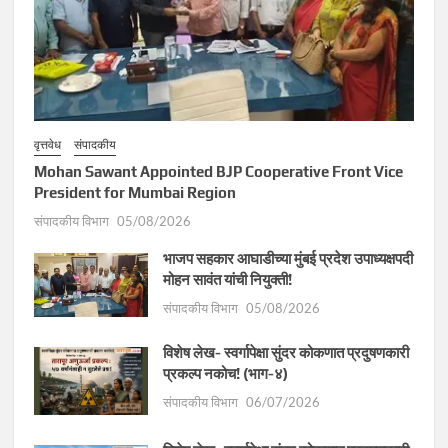
वृत्तवेध
संपादकीय
Mohan Sawant Appointed BJP Cooperative Front Vice
President for Mumbai Region
संपादकीय विभाग
05/08/2026
भाजप सहकार आघाडीच्या मुंबई प्रदेश उपाध्यक्षपदी
मोहन सावंत यांची नियुक्ती!
संपादकीय विभाग
05/08/2026
विशेष लेख- स्वर्गापेक्षा सुंदर कोकणात प्रदुषणकारी
प्रकल्प नकोच! (भाग-४)
संपादकीय विभाग
06/07/2026