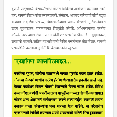
दुसर्या सत्रामध्ये विद्यार्थ्यांसाठी मोफत शिबिराचे आयोजन करण्यात आले
होते. यामध्ये विद्यार्थ्यांना स्मरणशक्ती, संमोहन, अवघड गणिताची सोपी पद्धत
याबाबत सदाशिव पांचाळ, चित्रकलेबाबत अक्षय मेस्त्री, मूर्तिकलेबाबत
उदय दुदवडकर, गायनाबाबत विश्रांती कोयंडे, अभिनयाबाबत प्रमोद
कोयंडे, नृत्याबाबत रोशन जंगम यांनी तर प्रथमेश पौळ, रिना दुदवडकर,
श्रावणी मदभावे, सतिश मदभावे यांनी विविध मनोरंजक खेळ घेतले. यामध्ये
प्रात्यक्षिके करताना मुलांनी शिबिराचा आनंद लुटला.
‘प्रज्ञांगण’ व्यासपिठाबद्दल…
स्पर्धेच्या युगात, कोरोना काळामध्ये जगात प्रचंड बदल झाले आहेत.
नोकऱ्या मिळवणं आधीच कठीण होतं आणि आता ते महाकठीण झालं आहे.
केवळ पदवीधर होऊन नोकरी मिळण्याचे दिवस संपले आहेत. विविध
कला कौशल्य अंगी असतील तरच या पुढील काळात नोकरी-व्यवसायात
सोबत अन्य क्षेत्रातही मार्गक्रमण करणे शक्य होईल. त्यासाठी लहान
वयातच कला कौशल्यांचा पाया घातला गेला पाहिजे. या उद्देशानेच
प्रज्ञांगणची निर्मिती करण्यात आली असल्याची माहिती रिना दुदवडकर