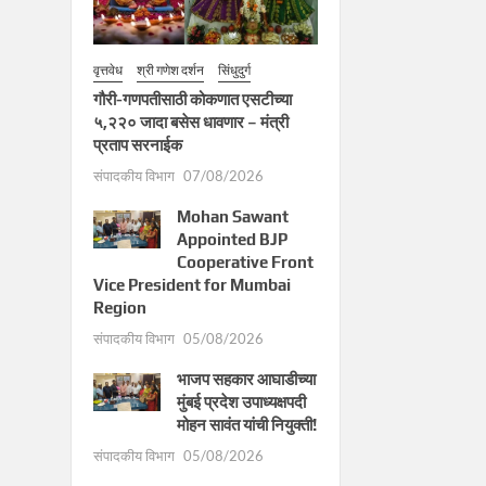
वृत्तवेध
श्री गणेश दर्शन
सिंधुदुर्ग
गौरी-गणपतीसाठी कोकणात एसटीच्या
५,२२० जादा बसेस धावणार – मंत्री
प्रताप सरनाईक
संपादकीय विभाग
07/08/2026
Mohan Sawant
Appointed BJP
Cooperative Front
Vice President for Mumbai
Region
संपादकीय विभाग
05/08/2026
भाजप सहकार आघाडीच्या
मुंबई प्रदेश उपाध्यक्षपदी
मोहन सावंत यांची नियुक्ती!
संपादकीय विभाग
05/08/2026