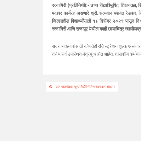
रत्नागिरी (प्रतिनिधी):- उच्च विद्याविभूषित, शिक्षणतज्ञ,
पदावर कार्यरत असणारे श्री. सत्यवान यशवंत रेडकर, निःशुल
जिल्ह्यातील विद्यार्थ्यांसाठी १८ डिसेंबर २०२१ पासून नि
रत्नागिरी आणि राजापूर येथील काही छायाचित्र खालीलप्र
सदर व्याख्यानांसाठी कोणतेही रजिस्ट्रेशन शुल्क असणार ना
तसेच सर्व उपस्थित मंत्रमुग्ध होत आहेत. शासकीय कर्मचाऱ्
Post
संत गाडगेबाबा पुण्यतिथीनिमित्त स्वच्छता मोहीम
navigation