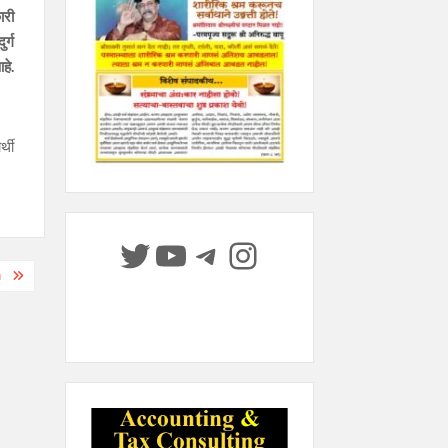
ारी
र्ग
हे.
्थी
Twitter
YouTube
Telegram
Instagram
१