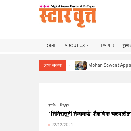
Skip
to
content
स्टार वृ
STAR
HOME
ABOUT US
E-PAPER
वृत्तवे
VRUT
ावणार – मंत्री प्रताप सरनाईक
Mohan Sawant Appointed BJP C
ठळक बातम्या
वृत्तवेध
सिंधुदुर्ग
`तिमिरातूनी तेजाकडे’ शैक्षणिक चळवळीला
22/12/2021