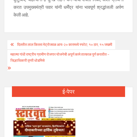
करत उपमुख्यमंत्री पवार यांनी धर्मेंद्र यांना भावपूर्ण श्रद्धांजली अर्पण
केली आहे.
Post
दिल्लीत लाल किल्ला मेट्रोजवळ आय-२० कारमध्ये स्फोट; १० ठार, १५ जखमी
navigation
महात्मा गांधी राष्ट्रीय ग्रामीण रोजगार योजनेची अपूर्ण कामे तात्काळ पूर्ण करावीत –
जिल्हाधिकारी तृप्ती धोडमिसे
ई-पेपर