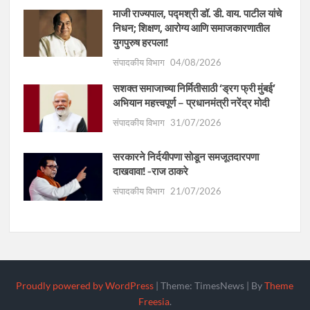
माजी राज्यपाल, पद्मश्री डॉ. डी. वाय. पाटील यांचे
निधन; शिक्षण, आरोग्य आणि समाजकारणातील
युगपुरुष हरपला!
संपादकीय विभाग
04/08/2026
सशक्त समाजाच्या निर्मितीसाठी ‘ड्रग फ्री मुंबई’
अभियान महत्त्वपूर्ण – प्रधानमंत्री नरेंद्र मोदी
संपादकीय विभाग
31/07/2026
सरकारने निर्दयीपणा सोडून समजूतदारपणा
दाखवावा! -राज ठाकरे
संपादकीय विभाग
21/07/2026
Proudly powered by WordPress
|
Theme: TimesNews
|
By
Theme
Freesia
.