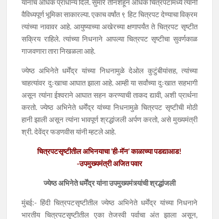
यांनाच अधिक प्राधान्य दिले. सुमारे तीनशेहून अधिक चित्रपटांमध्ये त्यांनी
वैविध्यपूर्ण भूमिका साकारल्या. एकाच वर्षांत ९ हिट चित्रपट देण्याचा विक्रम
त्यांच्या नावावर आहे. आयुष्याच्या अखेरच्या क्षणापर्यंत ते चित्रपट सृष्टीत
सक्रिय राहिले. त्यांच्या निधनाने आपल्या चित्रपट सृष्टीचा सुवर्णकाळ
गाजवणारा तारा निखळला आहे.
ज्येष्ठ अभिनेते धर्मेंद्र यांच्या निधनामुळे देओल कुटुंबीयांसह, त्यांच्या
चाहत्यांवर दुःखाचा आघात झाला आहे. आम्ही या सर्वांच्या दुःखात सहभागी
असून त्यांना ईश्वराने आघात सहन करण्याची ताकद द्यावी, अशी प्रार्थना
करतो. ज्येष्ठ अभिनेते धर्मेंद्र यांच्या निधनामुळे चित्रपट सृष्टीची मोठी
हानी झाली असून त्यांना भावपूर्ण श्रद्धांजली अर्पण करतो, असे मुख्यमंत्री
श्री. देवेंद्र फडणवीस यांनी म्हटले आहे.
चित्रपटसृष्टीतील अभिनयाचा ‘ही-मॅन’ काळाच्या पडद्याआड!
-उपमुख्यमंत्री अजित पवार
ज्येष्ठ अभिनेते धर्मेंद्र यांना उपमुख्यमंत्र्यांची श्रद्धांजली
मुंबई:- हिंदी चित्रपटसृष्टीतील ज्येष्ठ अभिनेते धर्मेंद्र यांच्या निधनाने
भारतीय चित्रपटसृष्टीतील एका तेजस्वी पर्वाचा अंत झाला असून,