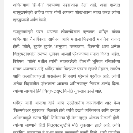
अभिनयाचा ‘ही-मॅन’ काळाच्या पडद्याआड गेला आहे, अशा शब्दांत
उपमुख्यमंत्री अजित पवार यांनी आपल्या शोकभावना व्यक्त करत त्यांना
श्रद्धांजली अर्पण केली.
उपमुख्यमंत्री पवार आपल्या शोकसंदेशात म्हणतात, धर्मेंद्र यांच्या
अभिनयात नैसर्गिकता, साधेपणा आणि मनाला भिडणारी भावनिक ताकद
होती. ‘शोले, ‘चुपके चुपके, ‘अनुपमा, ‘सत्यकाम, ‘दिल्लगी’ अशा अनेक
चित्रपटांमधील त्यांच्या भूमिका आजही प्रेक्षकांच्या मनात जिवंत आहेत.
विशेषतः ‘शोले’ मधील त्यांनी साकारलेली ‘वीरू’ची भूमिका रसिकांच्या
मनात अजरामर आहे. धर्मेंद्र यांचा चित्रपट प्रवास म्हणजे मेहनत, समर्पण
आणि कलाविश्वाप्रती असलेल्या निःस्वार्थ प्रेमाचे प्रतीक आहे. त्यांनी
अनेक पिढ्यांतील प्रेक्षकांना आपल्या अभिनयातून निखळ आनंद दिला.
त्यांच्या जाण्याने हिंदी चित्रपटसृष्टीचे मोठे नुकसान झाले आहे.
धर्मेंद्र यांनी आपल्या दीर्घ आणि उल्लेखनीय कारकिर्दीत आठ वेळा
‘फिल्मफेअर पुरस्कार’ मिळवले होते. त्यांचे देखणे व्यक्तिमत्त्व आणि दमदार
अभिनयामुळे त्यांना ‘हिंदी सिनेमा’चा ‘ही-मॅन’ म्हणून ओळख मिळाली होती.
त्यांच्या जाण्याने हिंदी चित्रपटसृष्टीचे मोठे नुकसान झाले आहे. त्यांचे
कुटुंबिय, चाहत्यांना हे दुःख सहन करण्याची शक्ती मिळो, अशी प्रार्थना