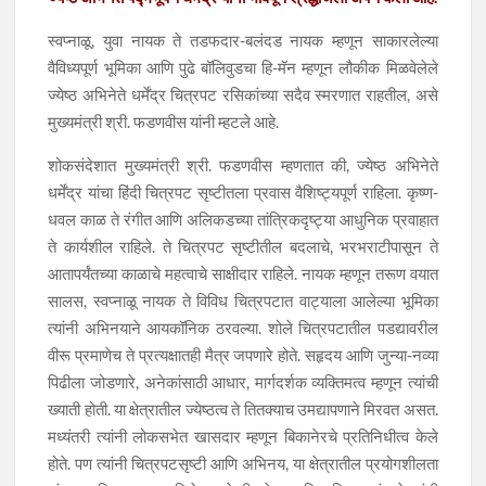
स्वप्नाळू, युवा नायक ते तडफदार-बलंदड नायक म्हणून साकारलेल्या
वैविध्यपूर्ण भूमिका आणि पुढे बॉलिवुडचा हि-मॅन म्हणून लौकीक मिळवेलेले
ज्येष्ठ अभिनेते धर्मेंद्र चित्रपट रसिकांच्या सदैव स्मरणात राहतील, असे
मुख्यमंत्री श्री. फडणवीस यांनी म्हटले आहे.
शोकसंदेशात मुख्यमंत्री श्री. फडणवीस म्हणतात की, ज्येष्ठ अभिनेते
धर्मेंद्र यांचा हिंदी चित्रपट सृष्टीतला प्रवास वैशिष्ट्यपूर्ण राहिला. कृष्ण-
धवल काळ ते रंगीत आणि अलिकडच्या तांत्रिकदृष्ट्या आधुनिक प्रवाहात
ते कार्यशील राहिले. ते चित्रपट सृष्टीतील बदलाचे, भरभराटीपासून ते
आतापर्यंतच्या काळाचे महत्वाचे साक्षीदार राहिले. नायक म्हणून तरूण वयात
सालस, स्वप्नाळू नायक ते विविध चित्रपटात वाट्याला आलेल्या भूमिका
त्यांनी अभिनयाने आयकॉनिक ठरवल्या. शोले चित्रपटातील पडद्यावरील
वीरू प्रमाणेच ते प्रत्यक्षातही मैत्र जपणारे होते. सहृदय आणि जुन्या-नव्या
पिढीला जोडणारे, अनेकांसाठी आधार, मार्गदर्शक व्यक्तिमत्व म्हणून त्यांची
ख्याती होती. या क्षेत्रातील ज्येष्ठत्व ते तितक्याच उमद्यापणाने मिरवत असत.
मध्यंतरी त्यांनी लोकसभेत खासदार म्हणून बिकानेरचे प्रतिनिधीत्व केले
होते. पण त्यांनी चित्रपटसृष्टी आणि अभिनय, या क्षेत्रातील प्रयोगशीलता