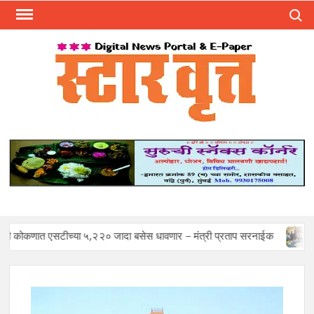
Skip
Search
to
content
स्टार 
ST
VRU
सटीच्या ५,२२० जादा बसेस धावणार – मंत्री प्रताप सरनाईक
Mohan Sa