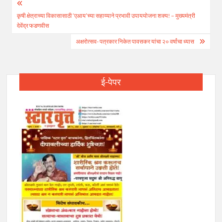
Post
कृषी क्षेत्राच्या विकासासाठी ‘एआय’च्या सहाय्याने प्रभावी उपाययोजना शक्य! – मुख्यमंत्री
navigation
देवेंद्र फडणवीस
अक्षरोत्सव- पत्रकार निकेत पावसकर यांचा २० वर्षांचा ध्यास
ई-पेपर