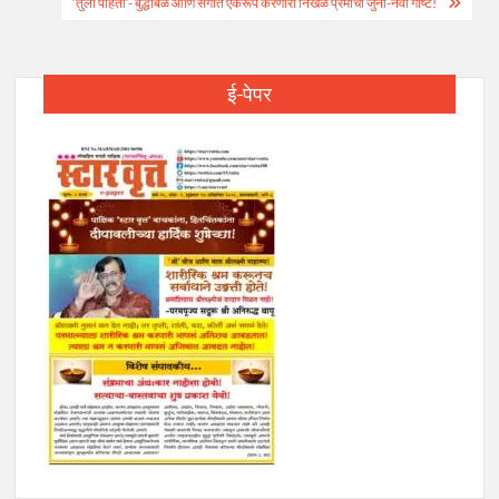
navigation
‘तुला पाहता’- बुद्धीबळ आणि संगीत एकरूप करणारी निखळ प्रेमाची जुनी-नवी गोष्ट!
ई-पेपर