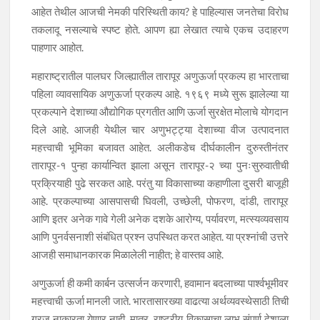
आहेत तेथील आजची नेमकी परिस्थिती काय? हे पाहिल्यास जनतेचा विरोध
तकलादू नसल्याचे स्पष्ट होते. आपण ह्या लेखात त्याचे एकच उदाहरण
पाहणार आहोत.
महाराष्ट्रातील पालघर जिल्ह्यातील तारापूर अणुऊर्जा प्रकल्प हा भारताचा
पहिला व्यावसायिक अणुऊर्जा प्रकल्प आहे. १९६९ मध्ये सुरू झालेल्या या
प्रकल्पाने देशाच्या औद्योगिक प्रगतीत आणि ऊर्जा सुरक्षेत मोलाचे योगदान
दिले आहे. आजही येथील चार अणुभट्ट्या देशाच्या वीज उत्पादनात
महत्त्वाची भूमिका बजावत आहेत. अलीकडेच दीर्घकालीन दुरुस्तीनंतर
तारापूर-१ पुन्हा कार्यान्वित झाला असून तारापूर-२ च्या पुनःसुरुवातीची
प्रक्रियाही पुढे सरकत आहे. परंतु या विकासाच्या कहाणीला दुसरी बाजूही
आहे. प्रकल्पाच्या आसपासची घिवली, उच्छेली, पोफरण, दांडी, तारापूर
आणि इतर अनेक गावे गेली अनेक दशके आरोग्य, पर्यावरण, मत्स्यव्यवसाय
आणि पुनर्वसनाशी संबंधित प्रश्न उपस्थित करत आहेत. या प्रश्नांची उत्तरे
आजही समाधानकारक मिळालेली नाहीत; हे वास्तव आहे.
अणुऊर्जा ही कमी कार्बन उत्सर्जन करणारी, हवामान बदलाच्या पार्श्वभूमीवर
महत्त्वाची ऊर्जा मानली जाते. भारतासारख्या वाढत्या अर्थव्यवस्थेसाठी तिची
गरज नाकारता येणार नाही. मात्र, राष्ट्रीय विकासाचा लाभ संपूर्ण देशाला