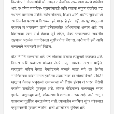
किरणोत्सर्ग मोजमापांची ऑनलाइन सार्वजनिक उपलब्धता करणे अपेक्षित
आहे. स्थानिक नागरिक- ग्रामपंचायती आणि तज्ञांचा संयुक्त देखरेख गट
स्थापना करायला पाहिजे. तसेच रोजगार, शिक्षण आणि आरोग्य सुविधांमध्ये
स्थानिकांना प्राधान्य मिळायला हवे. मात्र हे होत नाही. तारापूर अणुऊर्जा
प्रकल्प हा भारताच्या ऊर्जा इतिहासातील अभिमानाचा अध्याय आहे. पण
विकासाचा खरा अर्थ तेव्हाच पूर्ण होईल, जेव्हा प्रकल्पाच्या सावलीत
राहणाऱ्या प्रत्येक नागरिकाला सुरक्षिततेचा विश्वास, आरोग्याची हमी आणि
सन्मानाने जगण्याची संधी मिळेल.
वीज निर्मिती महत्त्वाची आहे; पण लोकांचा विश्वास त्याहूनही महत्त्वाचा आहे.
विकास आणि पर्यावरण यांच्यात संघर्ष नसून समतोल असला पाहिजे.
तारापूरचे भविष्य केवळ मेगावॅटमध्ये मोजले जाऊ नये, तर तेथील
नागरिकांच्या जीवनमानात झालेल्या सकारात्मक बदलांतही दिसले पाहिजे!
म्हणूनच देवगड अणुऊर्जा प्रकल्पाला जो विरोध होतोय तो भारत विरोधी
परकीय शक्तींद्वारे पुरस्कृत आहे, सोशल मीडियाच्या माध्यमातून तयार
झालेला बागुलबुवा आहे, कोकणच्या विकासाला मारक आहे; असे सांगून
शासनाला दुर्लक्षित करता येणार नाही. त्यासाठीच स्वर्गापेक्षा सुंदर कोकणात
प्रदुषणकारी प्रकल्प नकोच! अशी आमची ठाम भूमिका आहे.