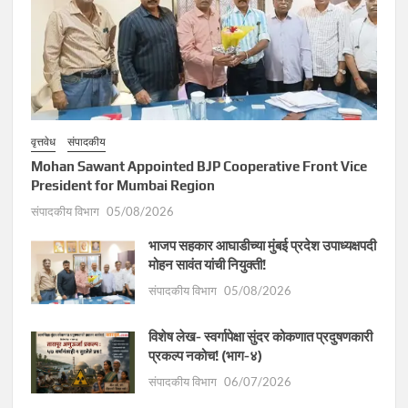
वृत्तवेध
संपादकीय
Mohan Sawant Appointed BJP Cooperative Front Vice
President for Mumbai Region
संपादकीय विभाग
05/08/2026
भाजप सहकार आघाडीच्या मुंबई प्रदेश उपाध्यक्षपदी
मोहन सावंत यांची नियुक्ती!
संपादकीय विभाग
05/08/2026
विशेष लेख- स्वर्गापेक्षा सुंदर कोकणात प्रदुषणकारी
प्रकल्प नकोच! (भाग-४)
संपादकीय विभाग
06/07/2026