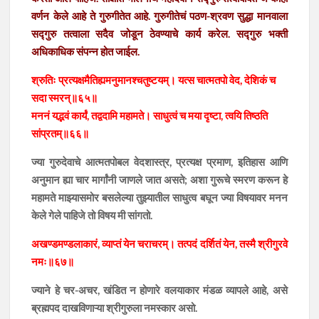
वर्णन केले आहे ते गुरुगीतेत आहे. गुरुगीतेचं पठण-श्रवण सुद्धा मानवाला
सद्गुरु तत्वाला सदैव जोडून ठेवण्याचे कार्य करेल. सद्गुरु भक्ती
अधिकाधिक संपन्न होत जाईल.
श्रुतिः प्रत्यक्षमैतिह्यमनुमानश्चतुष्टयम्। यत्स चात्मतपो वेद, देशिकं च
सदा स्मरन्॥६५॥
मननं यद्भवं कार्यं, तद्वदामि महामते। साधुत्वं च मया दृष्टा, त्वयि तिष्ठति
सांप्रतम्॥६६॥
ज्या गुरुदेवाचे आत्मतपोबल वेदशास्त्र, प्रत्यक्ष प्रमाण, इतिहास आणि
अनुमान ह्या चार मार्गांनी जाणले जात असते; अशा गुरूचे स्मरण करून हे
महामते माझ्यासमोर बसलेल्या तुझ्यातील साधुत्व बघून ज्या विषयावर मनन
केले गेले पाहिजे तो विषय मी सांगतो.
अखण्डमण्डलाकारं, व्याप्तं येन चराचरम्। तत्पदं दर्शितं येन, तस्मै श्रीगुरवे
नमः॥६७॥
ज्याने हे चर-अचर, खंडित न होणारे वलयाकार मंडळ व्यापले आहे, असे
ब्रह्मपद दाखविणाऱ्या श्रीगुरुला नमस्कार असो.