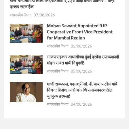
गौरी-गणपतीसाठी कोकणात एसटीच्या ५,२२० जादा बसेस धावणार – मंत्री
प्रताप सरनाईक
संपादकीय विभाग
07/08/2026
Mohan Sawant Appointed BJP
Cooperative Front Vice President
for Mumbai Region
संपादकीय विभाग
05/08/2026
भाजप सहकार आघाडीच्या मुंबई प्रदेश उपाध्यक्षपदी
मोहन सावंत यांची नियुक्ती!
संपादकीय विभाग
05/08/2026
माजी राज्यपाल, पद्मश्री डॉ. डी. वाय. पाटील यांचे
निधन; शिक्षण, आरोग्य आणि समाजकारणातील
युगपुरुष हरपला!
संपादकीय विभाग
04/08/2026