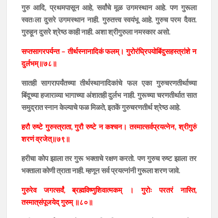
गुरु आदि, प्रथमपासून आहे, सर्वांचे मूळ उगमस्थान आहे. पण गुरूला
स्वतःला दुसरे उगमस्थान नाही. गुरुतत्त्व स्वयंभू आहे. गुरुच परम दैवत.
गुरुहून दुसरे श्रेष्ठ काही नाही. अशा श्रीगुरुला नमस्कार असो.
सप्तसागरपर्यन्त – तीर्थस्नानादिकं फलम्। गुरोरंघ्रिपयोबिंदुसहस्त्रांशे न
दुर्लभम्॥७८॥
सातही सागरापर्यंतच्या तीर्थस्थानादिकांचे फल एका गुरुचरणतीर्थाच्या
बिंदूच्या हजाराव्या भागाच्या अंशातही दुर्लभ नाही. गुरूच्या चरणतीर्थात सात
समुद्रात स्नान केल्याचे फळ मिळते, इतकें गुरुचरणतीर्थ श्रेष्ठ आहे.
हरौ रुष्टे गुरुस्त्राता, गुरौ रुष्टे न कश्चन। तस्मात्सर्वप्रयत्नेन, श्रीगुरुं
शरणं व्रजेत्॥७९॥
हरीचा कोप झाला तर गुरू भक्ताचे रक्षण करतो. पण गुरुच रुष्ट झाला तर
भक्ताला कोणी त्राता नाही. म्हणून सर्व प्रयत्नांनी गुरूला शरण जावे.
गुरुरेव जगत्सर्वं, ब्रह्मविष्णुशिवात्मकम् । गुरोः परतरं नास्ति,
तस्मात्‌संपूजयेद् गुरुम् ॥८०॥