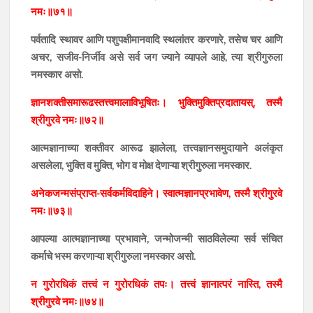
नमः॥७१॥
पर्वतादि स्थावर आणि पशुपक्षीमानवादि स्थलांतर करणारे, तसेच चर आणि
अचर, सजीव-निर्जीव असे सर्व जग ज्याने व्यापले आहे, त्या श्रीगुरुला
नमस्कार असो.
ज्ञानशक्तीसमारूढस्तत्त्वमालाविभूषितः। भुक्तिमुक्तिप्रदातायस्, तस्मै
श्रीगुरवे नमः॥७२॥
आत्मज्ञानाच्या शक्तीवर आरूढ झालेला, तत्त्वज्ञानसमुदायाने अलंकृत
असलेला, भुक्ति व मुक्ति, भोग व मोक्ष देणाऱ्या श्रीगुरुला नमस्कार.
अनेकजन्मसंप्राप्त-सर्वकर्मविदाहिने। स्वात्मज्ञानप्रभावेण, तस्मै श्रीगुरवे
नमः॥७३॥
आपल्या आत्मज्ञानाच्या प्रभावाने, जन्मोजन्मी साठविलेल्या सर्व संचित
कर्माचे भस्म करणाऱ्या श्रीगुरुला नमस्कार असो.
न गुरोरधिकं तत्त्वं न गुरोरधिकं तपः। तत्त्वं ज्ञानात्परं नास्ति, तस्मै
श्रीगुरवे नमः॥७४॥