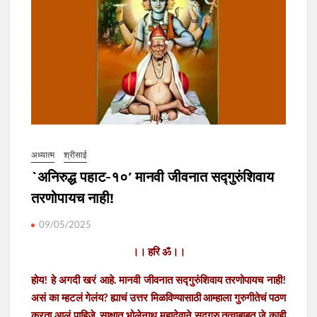
अध्यात्म
श्रीसाई
`अनिरुद्ध पहाट-१०’ मानवी जीवनात सद्गुरुंशिवाय
तरणोपायच नाही!
09/05/2025
।। हरि ॐ।।
होय! हे अगदी खरं आहे. मानवी जीवनात सद्गुरुंशिवाय तरणोपायच नाही!
असं का म्हटलं गेलंय? ह्याचं उत्तर मिळविण्यासाठी आम्हाला गुरुगीतेचं पठण
करता आलं पाहिजे. साक्षात भोलेनाथ महादेवाने सद्गुरु तत्वाबाबत जे काही