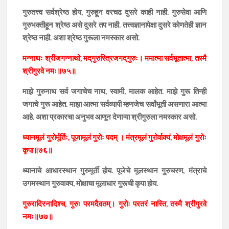
गुरुतत्त्व सर्वश्रेष्ठ होय, गुरुहून वरचढ दुसरे काही नाही. गुरुसेवा आणि
गुरुभक्तीहून श्रेष्ठ असे दुसरे तप नाही. तत्त्वज्ञानापेक्षा दुसरे कोणतेही ज्ञान
श्रेष्ठ नाही. अशा श्रेष्ठ गुरूला नमस्कार असो.
मन्नाथः श्रीजगन्नाथो, मद्‌गुरुस्त्रिजगद्‌गुरुः। ममात्मा सर्वभूतात्मा, तस्मै
श्रीगुरवे नमः॥७५॥
माझे गुरुनाथ सर्व जगाचेच नाथ, स्वामी, मालक आहेत. माझे गुरू तिन्ही
जगाचे गुरू आहेत. माझा आत्मा सर्वव्यापी म्हणजेच सर्वांभूती असणारा आत्मा
आहे. अशा प्रकारचा अनुभव आणून देणाऱ्या श्रीगुरुला नमस्कार असो.
ध्यानमूलं गुरोर्मूर्तिः, पूजामूलं गुरोः पदम् । मंत्रमूलं गुरोर्वाक्यं, मोक्षमूलं गुरोः
कृपा॥७६॥
ध्यानाचे आधारस्थान गुरुमूर्ती होय. पूजेचे मूलस्थान गुरुचरण, मंत्राचे
उगमस्थान गुरुवाक्य, मोक्षाचा मूलाधार गुरूची कृपा होय.
गुरुरादिरनादिश्च, गुरुः परमदैवतम्। गुरोः परतरं नास्ति, तस्मै श्रीगुरवे
नमः॥७७॥