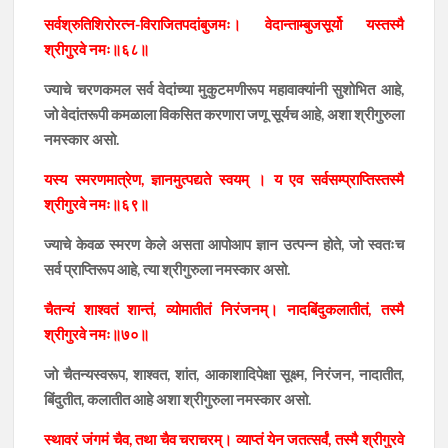
सर्वश्रुतिशिरोरत्न-विराजितपदांबुजमः। वेदान्ताम्बुजसूर्यो यस्तस्मै
श्रीगुरवे नमः॥६८॥
ज्याचे चरणकमल सर्व वेदांच्या मुकुटमणीरूप महावाक्यांनी सुशोभित आहे,
जो वेदांतरूपी कमळाला विकसित करणारा जणू सूर्यच आहे, अशा श्रीगुरुला
नमस्कार असो.
यस्य स्मरणमात्रेण, ज्ञानमुत्पद्यते स्वयम् । य एव सर्वसम्प्राप्तिस्तस्मै
श्रीगुरवे नमः॥६९॥
ज्याचे केवळ स्मरण केले असता आपोआप ज्ञान उत्पन्न होते, जो स्वतःच
सर्व प्राप्तिरूप आहे, त्या श्रीगुरुला नमस्कार असो.
चैतन्यं शाश्वतं शान्तं, व्योमातीतं निरंजनम्। नादबिंदुकलातीतं, तस्मै
श्रीगुरवे नमः॥७०॥
जो चैतन्यस्वरूप, शाश्वत, शांत, आकाशादिपेक्षा सूक्ष्म, निरंजन, नादातीत,
बिंदुतीत, कलातीत आहे अशा श्रीगुरुला नमस्कार असो.
स्थावरं जंगमं चैव, तथा चैव चराचरम्। व्याप्तं येन जतत्सर्वं, तस्मै श्रीगुरवे