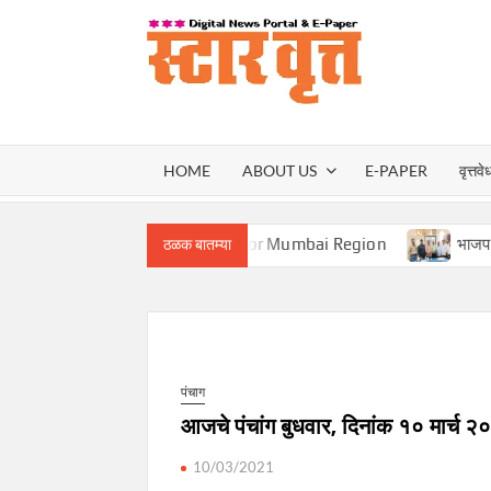
Skip
to
content
स्टार वृ
STAR
HOME
ABOUT US
E-PAPER
वृत्तवे
VRUT
Front Vice President for Mumbai Region
भाजप सहकार आघाडीच्य
ठळक बातम्या
पंचाग
आजचे पंचांग बुधवार, दिनांक १० मार्च 
10/03/2021