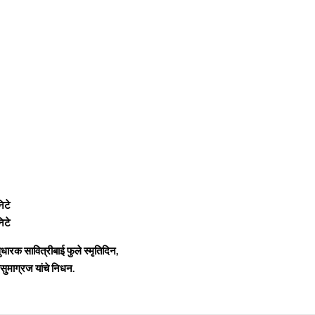
िटे
िटे
ारक सावित्रीबाई फुले स्मृतिदिन,
माग्रज यांचे निधन.