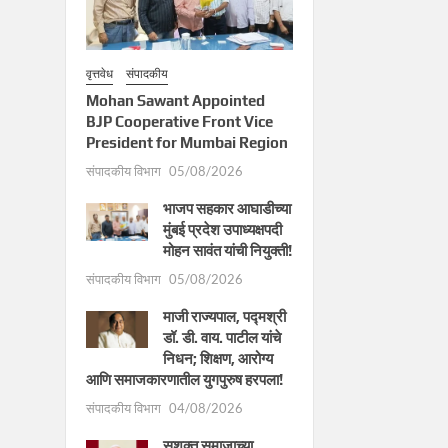
वृत्तवेध
संपादकीय
Mohan Sawant Appointed
BJP Cooperative Front Vice
President for Mumbai Region
संपादकीय विभाग
05/08/2026
भाजप सहकार आघाडीच्या
मुंबई प्रदेश उपाध्यक्षपदी
मोहन सावंत यांची नियुक्ती!
संपादकीय विभाग
05/08/2026
माजी राज्यपाल, पद्मश्री
डॉ. डी. वाय. पाटील यांचे
निधन; शिक्षण, आरोग्य
आणि समाजकारणातील युगपुरुष हरपला!
संपादकीय विभाग
04/08/2026
सशक्त समाजाच्या