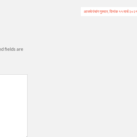
आजचे पंचांग गुरुवार, दिनांक ११ मार्च २०२
d fields are