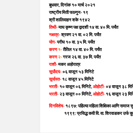
बुधवार, दिनांक १० मार्च २०२१
राष्ट्रीय मिती फाल्गुन- १९
श्री शालिवाहन शके १९४२
तिथी-
माघ कृष्ण पक्ष द्वादशी १४ वा. ४० मि. पर्यंत
नक्षत्र-
श्रवण २१ वा. ०२ मि. पर्यंत
योग-
परीघ १० वा. ३५ मि. पर्यंत
करण
१-
तैतिल १४ वा. ४० मि. पर्यंत
करण
२-
गरज २६ वा. ३७ मि. पर्यंत
राशी-
मकर अहोरात्र
सूर्योदय-
०६ वाजून ५३ मिनिटे
सूर्यास्त-
१८ वाजून ४५ मिनिटे
भरती-
१० वाजून ०६ मिनिटे,
ओहोटी-
०४ वाजून ३८ मिन
भरती-
२३ वाजून ०० मिनिटे,
ओहोटी-
१६ वाजून २३ मिन
दिनविशेष-
१८९७: पहिल्या महिला शिक्षिका आणि समाज सुध
१९९९: प्रसिद्ध कवी वि. वा. शिरवाडकर उर्फ कुसु