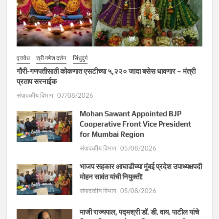
वृत्तवेध
श्री गणेश दर्शन
सिंधुदुर्ग
गौरी-गणपतीसाठी कोकणात एसटीच्या ५,२२० जादा बसेस धावणार – मंत्री
प्रताप सरनाईक
संपादकीय विभाग
07/08/2026
Mohan Sawant Appointed BJP
Cooperative Front Vice President
for Mumbai Region
संपादकीय विभाग
05/08/2026
भाजप सहकार आघाडीच्या मुंबई प्रदेश उपाध्यक्षपदी
मोहन सावंत यांची नियुक्ती!
संपादकीय विभाग
05/08/2026
माजी राज्यपाल, पद्मश्री डॉ. डी. वाय. पाटील यांचे