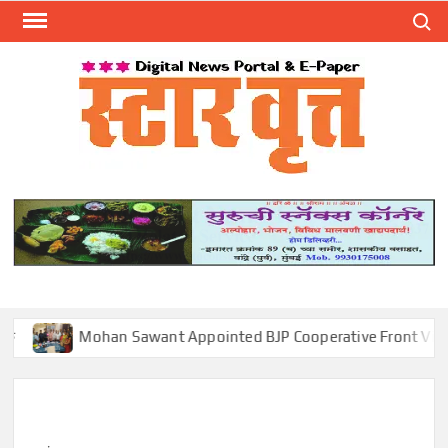
Skip
Search
to
content
स्टार 
ST
VRU
Mohan Sawant Appointed BJP Cooperative Front Vice Preside