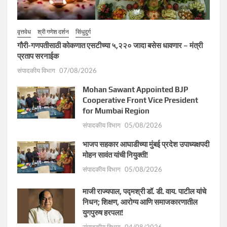
वृत्तवेध
श्री गणेश दर्शन
सिंधुदुर्ग
गौरी-गणपतीसाठी कोकणात एसटीच्या ५,२२० जादा बसेस धावणार – मंत्री
प्रताप सरनाईक
संपादकीय विभाग
07/08/2026
Mohan Sawant Appointed BJP
Cooperative Front Vice President
for Mumbai Region
संपादकीय विभाग
05/08/2026
भाजप सहकार आघाडीच्या मुंबई प्रदेश उपाध्यक्षपदी
मोहन सावंत यांची नियुक्ती!
संपादकीय विभाग
05/08/2026
माजी राज्यपाल, पद्मश्री डॉ. डी. वाय. पाटील यांचे
निधन; शिक्षण, आरोग्य आणि समाजकारणातील
युगपुरुष हरपला!