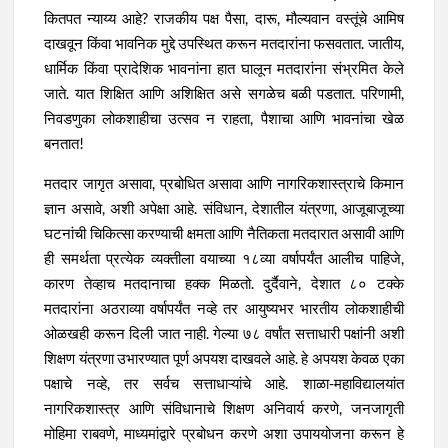
कितपत न्याय्य आहे? राजकीय पक्ष पैसा, दारू, मौल्यवान वस्तूंचे आमिष
दाखवून किंवा भावनिक मुद्दे उपस्थित करून मतदारांना फसवतात. जातीय,
धार्मिक किंवा प्रादेशिक भावनांना हात घालून मतदारांना संभ्रमित केले
जाते. यात शिक्षित आणि अशिक्षित असे सगळेच बळी पडतात. परिणामी,
निवडणुका लोकशाहीचा उत्सव न राहता, पैशाचा आणि भावनांचा खेळ
बनतात!
मतदार जागृत असावा, प्रबोधित असावा आणि नागरिकशास्त्राचे किमान
ज्ञान असावे, अशी अपेक्षा आहे. संविधान, देशातील यंत्रणा, आजूबाजूच्या
घटनांची चिकित्सा करण्याची क्षमता आणि नैतिकता मतदारात असावी आणि
ही समर्थता प्रत्येक व्यक्तीला वयाच्या १८व्या वर्षापर्यंत आलीच पाहिजे,
कारण तेव्हाच मतदानाचा हक्क मिळतो. दुर्दैवाने, देशात ८० टक्के
मतदारांना अठराव्या वर्षापर्यंत नव्हे तर आयुष्यभर भारतीय लोकशाहीची
ओळखही करून दिली जात नाही. गेल्या ७८ वर्षांत सत्ताधारी पक्षांनी अशी
शिक्षण यंत्रणा उभारण्यात पूर्ण अपयश दाखवले आहे. हे अपयश केवळ एका
पक्षाचे नव्हे, तर सर्वच सत्ताधाऱ्यांचे आहे. शाळा-महाविद्यालयांत
नागरिकशास्त्र आणि संविधानाचे शिक्षण अनिवार्य करणे, जनजागृती
मोहिमा राबवणे, माध्यमांद्वारे प्रबोधन करणे अशा उपाययोजना करून हे