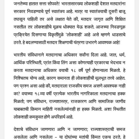
जनतेच्या हातात सत्ता सोपवते! भारतासारख्या लोकशाही देशात मतदारांना
सरकार निवडण्याचे पूर्ण स्वातंत्र्य आहे. मात्र या स्वातंत्र्याची दुसरी बाजू
तपासून पाहिली तर असे लक्षात येते की, मतदार जागृत आणि शिक्षित
नसतील तर लोकशाहीचे मूळच धोक्यात येऊ शकते. आजच्या निवडणूक
प्रक्रियेत दिसणाऱ्या विकृतींमुळे ‘लोकशाही’ आहे असे म्हणणे धाडसाचे
ठरते. हे बदलण्यासाठी मतदार शिक्षणाची यंत्रणा उभारणे आवश्यक आहे!
भारतीय संविधानाने मतदानाचा अधिकार सर्वांना दिला आहे. जात, धर्म,
आर्थिक परिस्थिती, प्रांत किंवा लिंग असा कोणत्याही प्रकारचा भेदभाव न
करता मतदानाचा अधिकार वयाची १८ वर्षे पूर्ण होणाऱ्याला मिळतो. हे
निश्चितच योग्य आहे, कारण समानता ही लोकशाहीची मूलभूत तत्त्वे आहेत.
पण प्रश्न असा आहे की, मतदाराला राजकीय समज असणे आवश्यक नाही
का? वयाच्या १८व्या वर्षी प्रत्येक भारतीय नागरिकाला मतदानाचा हक्क
मिळतो; पण संविधान, राज्यशास्त्र, राजकारण आणि सामाजिक जाणीव
याबाबतची किमान माहिती नसलेल्यांनाही हा हक्क मिळतो. अशा स्थितीत
लोकशाही कमकुवत होणे अपरिहार्य आहे.
देशाचे संविधान जाणणारा आणि न जाणणारा; राज्यशास्त्राची समज
असलेला आणि नसलेला – या दोघांच्या मतांची किंमत एकच ठरते. हे