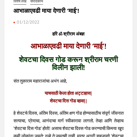
विशेष लेख
संपादकीय
आभाळाएवढी माया देणारी ‘माई’!
01/12/2022
हरि ॐ श्रीराम अंबज्ञ
आभाळाएवढी माया देणारी ‘माई’!
शेवटचा दिवस गोड करून श्रीराम चरणी
विलीन झाली!
संत तुकाराम महाराजांचा अभंग आहे,
याचसाठी केला होता अट्टाहास|
शेवटचा दिस गोड व्हावा||
हे शेवटचे दिवस, अंतिम दिवस, अंतिम क्षण गोड होण्यासाठीच संपूर्ण जीवनात
सत्याचा, प्रेमाचा, आनंदाचा मार्ग स्वीकारावा लागतो. तेव्हा आणि तेव्हाच
‘शेवटचा दिस गोड’ होतो! असाच शेवटचा दिवस गोड करण्याची किमया खूप
कमी लोकांना जमते; नव्हे ते जमतही नाही. मात्र अगदी सहजपणे ‘शेवटचा