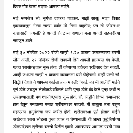
दिवस गोड केला’ माझ्या- आमच्या माईने!
माई म्हणजेच सौ. सुगंधा दशरथ गावकर. माझी सासू! माझा विवाह
झाल्यापासून गेल्या सतरा वर्षात मी तिला पाहतोय; पण ती जीवनभर
कशासाठी जगली? हे अगदी शेवटच्या क्षणाला मला अगदी सहजरीत्या
समजून आले!
माई ३० नोव्हेंबर २०२२ रोजी रात्रौ १:२० वाजता परमात्म्याच्या चरणी
लीन आली. २९ नोव्हेंबर रोजी सकाळी तिने आपली हालचाल बंद केली.
फक्त श्वासोच्छ्वास सुरू होता. ती कोणाच्या हाकेला प्रतिसाद देत नव्हती.
आम्ही उभयता रात्री १ वाजता मालवणला घरी पोहोचलो. माझी पत्नी सौ.
सिद्धी (दिशा) ने आपल्या आईला हाक मारली; ‘‘आई, बघ मी आली!” माईने
पूर्ण डोळे उघडून लेकीकडे बघितले आणि पुन्हा डोळे बंद केले पुन्हा कधी न
उघडण्यासाठी! पण श्वासोच्छ्वास सुरू होता. सौ. सिद्धीने तिच्या कपाळावर
हात ठेवून मनातल्या मनात श्रीरामरक्षा म्हटली. मी बाजूला उभा राहून
महाप्राण हनुमंताचा जप करीत होतो. श्रीरामरक्षा पूर्ण होतात माईने
अखेरचा श्वास सोडला पुन्हा श्वास न घेण्यासाठी! ती आम्हा कुटुंबियांच्या
डोळ्यादेखत श्रीराम चरणी विलीन झाली. आमच्यावर आभाळा एवढी माया