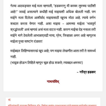
गेल्या आठवड्यात माई मला म्हणाली, “हडकरानु मी कायम तुमच्या पाठीशी
आहे!” जावई असल्याने कधीही माई माझ्याशी अधिक बोलली नाही. पण
माईने मला दिलेला आशीर्वाद माझ्यासाठी खूपच मोठा आहे. त्याचे वर्णन
शब्दात करता येणार नाही. अशा माझ्या – आमच्या माईला ‘भावपूर्ण
श्रद्धांजली’ असं म्हणावं असं मला वाटत नाही. कारण माईचा देह नसला तरी
माईने मागे ठेवलेली आभाळाएवढी माया, प्रेम, जिव्हाळा अमर आहे म्हणूनच
माईला पुन्हा साष्टांग दंडवत!
माईबद्दल लिहिण्यासारखं खूप आहे; पण माझ्या लेखणीत आता तरी ते सामर्थ्य
नाही.
(भावूक होऊन लिहिले म्हणून चूक होऊ शकते; त्याबद्दल क्षमस्व!)
– नरेंद्र हडकर
नाथसंविध्
Post
महिलांसाठी उपयुक्त शिबिरात अ‍ॅड. निर्मला सामंत-प्रभावळकर यांचे बहुमुल्य मार्गदर्शन लाभणार!