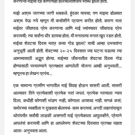
करणाऱ्या माईचा देह कोणत्याही हालचालीशिवाय स्तब्ध झाला होता.
माझे अश्रू जागच्या जागी थबकले. हुंदका यायचा; पण माझ्या डोळ्यात
अश्रू येऊ नये म्हणून मी कसोशीने प्रयत्न करीत होतो. कारण मला
माईवर जीवापाड प्रेम करणाऱ्या आणि माई ज्यांच्यावर जीवापाड प्रेम
करायची; त्या सर्वांना धीर द्यायचा होता. मी मनातल्या मनात खूप रडत होतो.
माईचा शेवटचा दिवस मात्र कसा गोड झाला? याची आम्हा उभयतांना
अनुभूती आली होती. शेवटच्या २०-२५ दिवसात ज्या घटना घडल्या त्या
आमच्यासाठी अद्भुत होत्या. माईच्या जीवनातील शेवटचा दिवस गोड
होण्यासाठी परमात्म्याने प्रत्यक्षात आणलेली योजना आम्ही अनुभवली…
म्हणूनच हा लेखन प्रपंच…
एक सामान्य ग्रामीण भागातील माई विवाह होऊन सासरी आली. सासरी
आल्यावर तिने प्रत्येकाशी प्रत्येक नातं जपलं. प्रत्येक नात्याला न्याय
दिला. कधीही कोणाशी भांडण नाही, कोणाला अपशब्द नाही. सगळं कसं;
समोरच्या व्यक्तीला न दुखवता बोलायचं- काम करायचं. अगदी लहानांपासून
थोरांपर्यंत सर्वांची लाडकी असणारी माई प्रत्येकाला आपुलकीने, प्रेमाने
आपलंसं करायची आणि हा आपलेपणा शेवटच्या दिवसात प्रत्यक्ष पाहता
आला- अनुभवता आला.