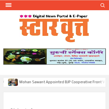
Skip
Search
to
content
स्टार 
ST
VRU
Mohan Sawant Appointed BJP Cooperative Front Vice President