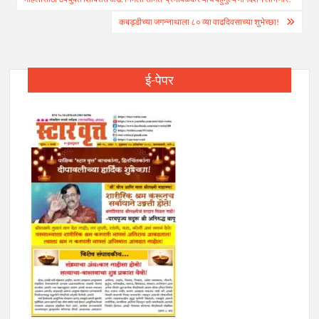
navigation
कबड्डीच्या जगन्नाथाला ८० व्या वाढदिवसाच्या शुभेच्छा!
ई-पेपर