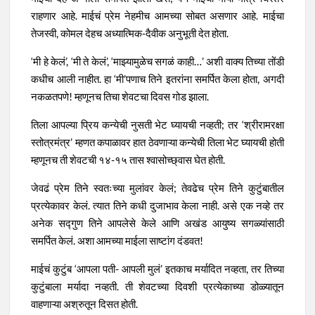
राहणार आहे. माईचं प्रेम नेहमीच आमच्या सोबत असणार आहे. माईचा
तेजस्वी, कोमल देहच अध्यात्मिक-दैवीक अनुभूती देत होता.
‘मी हे केलं’, ‘मी ते केलं’, ‘माझ्यामुळेच सगळं काही…’ अशी वाक्य तिच्या तोंडी
कधीच आली नाहीत. हा ‘मी’पणाच तिने इतरांना समर्पित केला होता, अगदी
नकळतपणे! म्हणूनच तिचा शेवटचा दिवस गोड झाला.
तिला आपल्या प्रिय कन्येची नुसती भेट घ्यायची नव्हती; तर ‘श्रीरामरक्षा
स्तोत्रमंत्र’ म्हणत कपाळावर हात ठेवणाऱ्या कन्येची तिला भेट घ्यायची होती
म्हणूनच ती शेवटची १४-१५ तास श्वासोच्छ्वास घेत होती.
जेवढं प्रेम तिने स्वतःच्या मुलांवर केलं; तेवढेच प्रेम तिने कुटुंबातील
प्रत्येकावर केलं. त्यात तिने कधी दुजाभाव केला नाही. असे एक नव्हे तर
अनेक सद्गुण तिने आपलेसे केले आणि अखंड आयुष्य सगळ्यांसाठी
समर्पित केलं. अशा आमच्या माईला साष्टांग दंडवत!
माईचं कुटुंब ‘आपला पती- आपली मुलं’ इतकाच मर्यादित नव्हता, तर तिच्या
कुटुंबाला मर्यादा नव्हती. ती शेवटच्या दिवशी प्रत्येकाच्या डोळ्यातून
वाहणाऱ्या अश्रुतून दिसत होती.