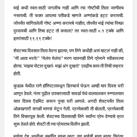
माई कधी स्वतःसाठी जगलीच नाही आणि त्या गोष्टीची तिला जाणीवच
नसायची. ती फक्त आपल्या पतीकडे म्हणजे अण्णांकडे हट्ट करायची.
जोपर्यंत सांगितलेली गोष्ट अण्णा करायचे नाहीत, तोपर्यंत माई त्यांचा पिच्छा
पुरवायची आणि तिचा हट्ट तो कसला? तर स्वतःसाठी ०.१ टक्के आणि
इतरांसाठी ९९.९९ टक्के!
शेवटच्या दिवसात तिला वेदना झाल्या; पण तिने कधीही असं म्हटलं नाही की,
‘‘मी आता मरते!’’ “मेलंय मेलंय!” मरण यातनाही तिने प्रेमाने स्वीकारल्या
होत्या. ‘माझ्या पोटात दुखतं- माझं अंग दुखतं!’ एवढीच काय ती तिची तक्रार
होती.
कुडाळ येथील राणे हॉस्पिटलमधून डिस्चार्ज घेऊन आम्ही चार दिवस घरी
आणून ठेवले. नंतर पुढील उपचारासाठी सावर्डा येथे वालावलकर रुग्णालयात
सात दिवस ऍडमिट करून पुन्हा घरी आणले. अगदी शेवटपर्यंत तिला
ओळखणारी सगळी माणसं भेटून गेली. प्रत्येकाशी ती बोलली, प्रत्येकाची
तिने विचारपूस केली. शेवटच्या दिवसातही तिने सर्वांना प्रेम देण्याचे व्रत
सुरू ठेवले होते. शेवटी ती त्या प्रेमातच विलीन झाली.
माईचा देह अग्नीला समर्पित झाला खरा; पण माईची माया मात्र चिरंतर