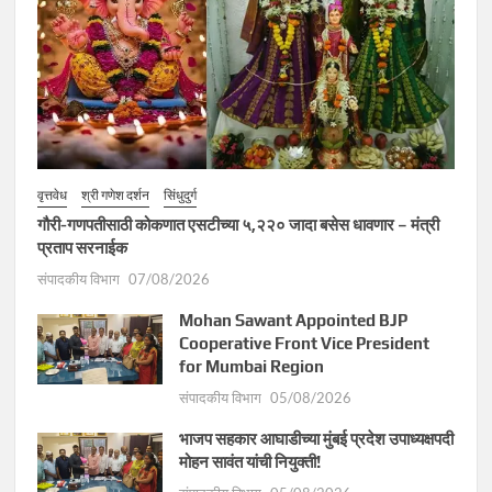
वृत्तवेध
श्री गणेश दर्शन
सिंधुदुर्ग
गौरी-गणपतीसाठी कोकणात एसटीच्या ५,२२० जादा बसेस धावणार – मंत्री
प्रताप सरनाईक
संपादकीय विभाग
07/08/2026
Mohan Sawant Appointed BJP
Cooperative Front Vice President
for Mumbai Region
संपादकीय विभाग
05/08/2026
भाजप सहकार आघाडीच्या मुंबई प्रदेश उपाध्यक्षपदी
मोहन सावंत यांची नियुक्ती!
संपादकीय विभाग
05/08/2026