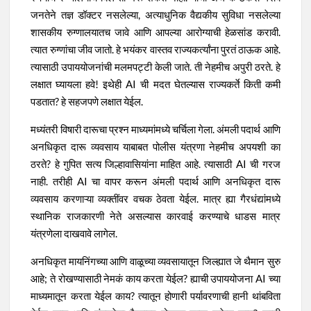
जनतेने तज्ञ डॉक्टर नसलेल्या, अत्याधुनिक वैद्यकीय सुविधा नसलेल्या
शासकीय रुग्णालयातच जावे आणि आपल्या आरोग्याची हेळसांड करावी.
त्यात रुग्णांचा जीव जातो. हे भयंकर वास्तव राज्यकर्त्यांना पुरतं ठाऊक आहे.
त्यासाठी उपाययोजनांची मलमपट्टी केली जाते. ती नेहमीच अपुरी ठरते. हे
लक्षात घ्यायला हवे! इथेही AI ची मदत घेतल्यास राज्यकर्ते किती कमी
पडतात? हे सहजपणे लक्षात येईल.
मध्यंतरी विषारी दारूचा प्रश्न माध्यमांमध्ये चर्चिला गेला. अंमली पदार्थ आणि
अनधिकृत दारू व्यवसाय याबाबत पोलीस यंत्रणा नेहमीच अपयशी का
ठरते? हे गुपित सत्य जिल्हावासियांना माहित आहे. त्यासाठी AI ची गरज
नाही. तरीही AI चा वापर करून अंमली पदार्थ आणि अनधिकृत दारू
व्यवसाय करणाऱ्या व्यक्तींवर वचक ठेवता येईल. मात्र ह्या गैरधंद्यांमध्ये
स्थानिक राजकारणी नेते असल्यास कारवाई करण्याचे धाडस मात्र
यंत्रणेला दाखवावे लागेल.
अनधिकृत मायनिंगच्या आणि वाळूच्या व्यवसायातून जिल्ह्यात जे थैमान सुरु
आहे; ते रोखण्यासाठी नेमकं काय करता येईल? ह्याची उपाययोजना AI च्या
माध्यमातून करता येईल काय? त्यातून होणारी पर्यावरणाची हानी थांबविता