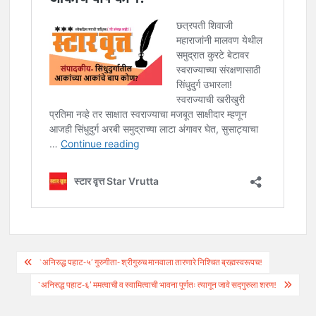
Post
`अनिरुद्ध पहाट-५’ गुरुगीता- श्रीगुरुच मानवाला तारणारे निश्चित ब्रह्मस्वरूपच!
navigation
`अनिरुद्ध पहाट-६’ ममत्वाची व स्वामित्वाची भावना पूर्णतः त्यागून जावे सद्गुरुला शरण!