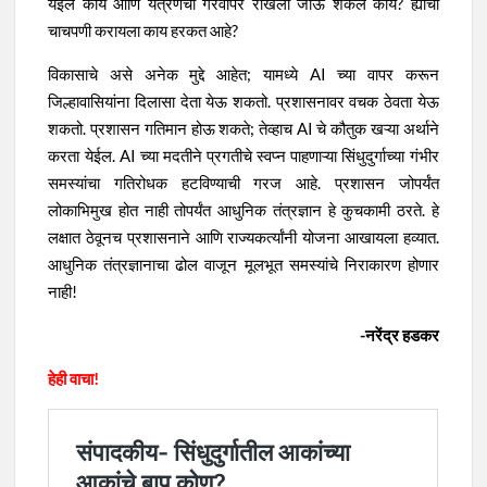
येईल काय आणि यंत्रणेचा गैरवापर रोखला जाऊ शकेल काय? ह्याची
चाचपणी करायला काय हरकत आहे?
विकासाचे असे अनेक मुद्दे आहेत; यामध्ये AI च्या वापर करून
जिल्हावासियांना दिलासा देता येऊ शकतो. प्रशासनावर वचक ठेवता येऊ
शकतो. प्रशासन गतिमान होऊ शकते; तेव्हाच AI चे कौतुक खऱ्या अर्थाने
करता येईल. AI च्या मदतीने प्रगतीचे स्वप्न पाहणाऱ्या सिंधुदुर्गाच्या गंभीर
समस्यांचा गतिरोधक हटविण्याची गरज आहे. प्रशासन जोपर्यंत
लोकाभिमुख होत नाही तोपर्यंत आधुनिक तंत्रज्ञान हे कुचकामी ठरते. हे
लक्षात ठेवूनच प्रशासनाने आणि राज्यकर्त्यांनी योजना आखायला हव्यात.
आधुनिक तंत्रज्ञानाचा ढोल वाजून मूलभूत समस्यांचे निराकारण होणार
नाही!
-नरेंद्र हडकर
हेही वाचा!