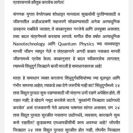
प्रशासनाचे कौतुक करावेच लागेल!
संगणक युगात वेगवेगळ्या शोधातून मानवाला सुखसोयी पुरविण्यासाठी व
जीवनातील अडीअडचणी सहजपणे सोडवण्यासाठी अनेक अत्याधुनिक
उपक्रम राबविले जातात; ते काळानुसार गरजेचे आणि उपयुक्त असतात.
तसा बदल यंत्रणेमध्ये करावाच लागतो. मागील वीस वर्षात अत्याधुनिक
Nanotechnology आणि Quantum Physics च्या माध्यमातून
मानवी जीवन व्यापून गेले व तंत्रज्ञानाने अगदी कळत नकळत मानवी
जीवनामध्ये प्रवेश केला. काळानुसार हे बदल स्वीकारावेच लागतात;
त्यामध्ये सिंधुदुर्ग जिल्ह्याने बाजी मारली हे समाधानकारक आहे!
मात्र हे समाधान व्यक्त करताना सिंधुदुर्गवासियांच्या ज्या मूलभूत आणि
गंभीर समस्या आहेत; त्याकडे लक्ष देणे जरुरीचे नाही का? सिंधुदुर्गामध्ये २४
तास विद्युत पुरवठा सुरू राहण्यासाठी जी यंत्रणा उभी राहणे अपेक्षित होते, ती
राहत नाही; हे खेदाने नमूद करावेसे वाटते. `युवकांनी जिल्ह्यात उद्योगधंदे
करावेत’ असं राजकारणी नेते आपल्या भाषणात सांगत असतात. पण २४
तास विद्युत पुरवठा सुरळीत नसताना उद्योगधंदे, व्यवसाय, कारखाने सुरू
कसे राहतील? कुडाळच्या एमआयडीसीची काय अवस्था आहे? जोपर्यंत
जिल्ह्यात २४ तास विद्युत पुरवठा सुरळीत होत नाही, तोपर्यंत जिल्ह्यात