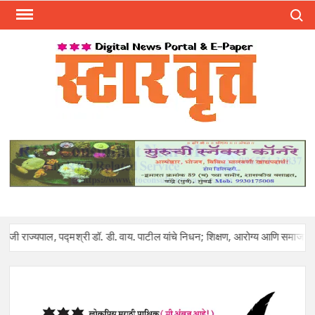
Skip
Search
to
content
स्टार 
ST
VRU
, पद्मश्री डॉ. डी. वाय. पाटील यांचे निधन; शिक्षण, आरोग्य आणि समाजकारणातील युगपुर