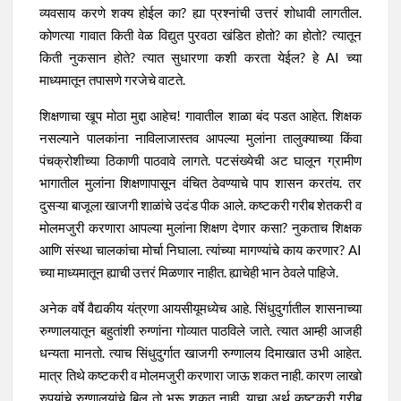
व्यवसाय करणे शक्य होईल का? ह्या प्रश्नांची उत्तरं शोधावी लागतील.
कोणत्या गावात किती वेळ विद्युत पुरवठा खंडित होतो? का होतो? त्यातून
किती नुकसान होते? त्यात सुधारणा कशी करता येईल? हे AI च्या
माध्यमातून तपासणे गरजेचे वाटते.
शिक्षणाचा खूप मोठा मुद्दा आहेच! गावातील शाळा बंद पडत आहेत. शिक्षक
नसल्याने पालकांना नाविलाजास्तव आपल्या मुलांना तालुक्याच्या किंवा
पंचक्रोशीच्या ठिकाणी पाठवावे लागते. पटसंख्येची अट घालून ग्रामीण
भागातील मुलांना शिक्षणापासून वंचित ठेवण्याचे पाप शासन करतंय. तर
दुसऱ्या बाजूला खाजगी शाळांचे उदंड पीक आले. कष्टकरी गरीब शेतकरी व
मोलमजुरी करणारा आपल्या मुलांना शिक्षण देणार कसा? नुकताच शिक्षक
आणि संस्था चालकांचा मोर्चा निघाला. त्यांच्या मागण्यांचे काय करणार? AI
च्या माध्यमातून ह्याची उत्तरं मिळणार नाहीत. ह्याचेही भान ठेवले पाहिजे.
अनेक वर्षे वैद्यकीय यंत्रणा आयसीयूमध्येच आहे. सिंधुदुर्गातील शासनाच्या
रुग्णालयातून बहुतांशी रुग्णांना गोव्यात पाठविले जाते. त्यात आम्ही आजही
धन्यता मानतो. त्याच सिंधुदुर्गात खाजगी रुग्णालय दिमाखात उभी आहेत.
मात्र तिथे कष्टकरी व मोलमजुरी करणारा जाऊ शकत नाही. कारण लाखो
रुपयांचे रुग्णालयांचे बिल तो भरू शकत नाही. याचा अर्थ कष्टकरी गरीब