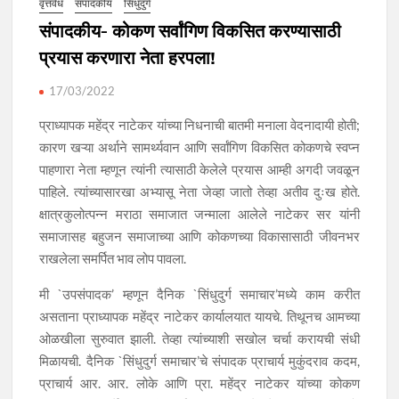
वृत्तवेध
संपादकीय
सिंधुदुर्ग
संपादकीय- कोकण सर्वांगिण विकसित करण्यासाठी
प्रयास करणारा नेता हरपला!
17/03/2022
प्राध्यापक महेंद्र नाटेकर यांच्या निधनाची बातमी मनाला वेदनादायी होती;
कारण खऱ्या अर्थाने सामर्थ्यवान आणि सर्वांगिण विकसित कोकणचे स्वप्न
पाहणारा नेता म्हणून त्यांनी त्यासाठी केलेले प्रयास आम्ही अगदी जवळून
पाहिले. त्यांच्यासारखा अभ्यासू नेता जेव्हा जातो तेव्हा अतीव दुःख होते.
क्षात्रकुलोत्पन्न मराठा समाजात जन्माला आलेले नाटेकर सर यांनी
समाजासह बहुजन समाजाच्या आणि कोकणच्या विकासासाठी जीवनभर
राखलेला समर्पित भाव लोप पावला.
मी `उपसंपादक’ म्हणून दैनिक `सिंधुदुर्ग समाचार’मध्ये काम करीत
असताना प्राध्यापक महेंद्र नाटेकर कार्यालयात यायचे. तिथूनच आमच्या
ओळखीला सुरुवात झाली. तेव्हा त्यांच्याशी सखोल चर्चा करायची संधी
मिळायची. दैनिक `सिंधुदुर्ग समाचार’चे संपादक प्राचार्य मुकुंदराव कदम,
प्राचार्य आर. आर. लोके आणि प्रा. महेंद्र नाटेकर यांच्या कोकण