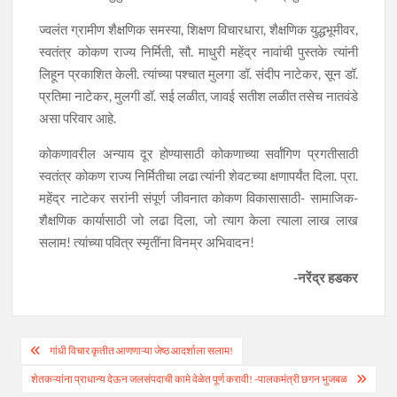
ज्वलंत ग्रामीण शैक्षणिक समस्या, शिक्षण विचारधारा, शैक्षणिक युद्धभूमीवर,
स्वतंत्र कोकण राज्य निर्मिती, सौ. माधुरी महेंद्र नावांची पुस्तके त्यांनी
लिहून प्रकाशित केली. त्यांच्या पश्चात मुलगा डॉ. संदीप नाटेकर, सून डॉ.
प्रतिमा नाटेकर, मुलगी डॉ. सई लळीत, जावई सतीश लळीत तसेच नातवंडे
असा परिवार आहे.
कोकणावरील अन्याय दूर होण्यासाठी कोकणाच्या सर्वांगिण प्रगतीसाठी
स्वतंत्र कोकण राज्य निर्मितीचा लढा त्यांनी शेवटच्या क्षणापर्यंत दिला. प्रा.
महेंद्र नाटेकर सरांनी संपूर्ण जीवनात कोकण विकासासाठी- सामाजिक-
शैक्षणिक कार्यासाठी जो लढा दिला, जो त्याग केला त्याला लाख लाख
सलाम! त्यांच्या पवित्र स्मृतींना विनम्र अभिवादन!
-नरेंद्र हडकर
Post
गांधी विचार कृतीत आणणाऱ्या जेष्ठ आदर्शाला सलाम!
navigation
शेतकऱ्यांना प्राधान्य देऊन जलसंपदाची कामे वेळेत पूर्ण करावी! -पालकमंत्री छगन भुजबळ