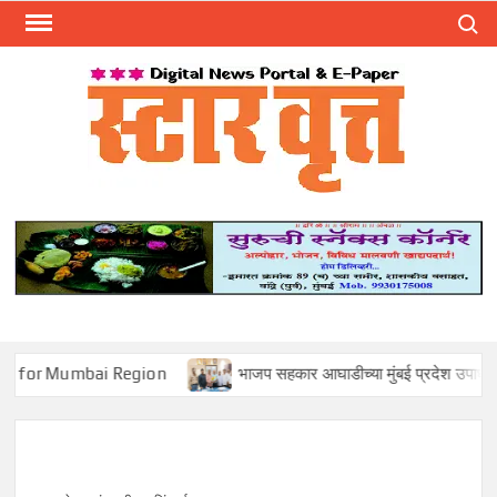
Skip
Search
to
content
स्टार 
ST
VRU
bai Region
भाजप सहकार आघाडीच्या मुंबई प्रदेश उपाध्यक्षपदी मोहन सावंत 