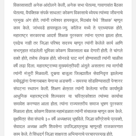
विकासासाठी अनेक आंदोलने केली, अनेक सभा घेतल्या, गावागावांत बैठका
घेतल्या, वैयक्तिक संपर्क साधला! कोकण विकासाचे ध्येयच त्यांच्या जीवनाचे
प्रमुख अंग होते. त्यांनी रामेश्वर हायस्कूल, मिठबांव येथे `शिक्षक’ म्हणून
काम केले. जांभवडे हायस्कूल-ज्यु. कॉलेज मध्ये ते प्राध्यापक होते.
महाराष्ट्र सरकारचा आदर्श शिक्षक पुरस्कार त्यांना प्राप्त झाला होता.
एवढेच नाही तर जिल्हा परिषद सदस्य म्हणून त्यांनी केलेले कार्य आणि
सभागृहात मांडलेली भूमिका कोकण विकासाला बळ देणारी होती. ते चांगले
वक्ते होते, तसेच लेखक होते. सोनवडे घाट मार्ग होण्यासाठी त्यांनी चाळीस
वर्षे लढा दिला. महाराष्ट्राच्या मुख्यमंत्रीपदी अंतुले असताना त्या मार्गाची
त्यांनी मंजुरी मिळवली. दुसर्‍या बाजूला जिल्ह्यातील सेवानिवृत्त झालेल्या
वयोवृद्धांना पेन्शनबाबत येणाऱ्या अडचणी – समस्या सोडविण्यासाठी पेन्शनर
संघटना स्थापन केली. शिक्षण क्षेत्रात त्यांनी केलेल्या भरीव कार्यामुळे
आधुनिक महाराष्ट्राचे शिल्पकार या चरित्रकोशात त्यांच्या कार्याचा
समावेश करण्यात आला होता. त्यांना राज्यस्तरीय समाज भूषण पुरस्कार
मिळाला होता. कोकण विकास महामंडळात त्यांनी संचालक म्हणून काम केले.
वृक्षमित्र सेवा संघाचे ३० वर्षे अध्यक्षपद भूषविले. जिल्हा काँग्रेसचे प्रवक्ते,
सेवादल अध्यक्ष आणि शिवसेना उपजिल्हाप्रमुख म्हणूनही राजकारणात
काम केले. ते सिंधुदुर्ग जिल्हा साक्षरता अभियानाचे प्रचारप्रमुख होते.