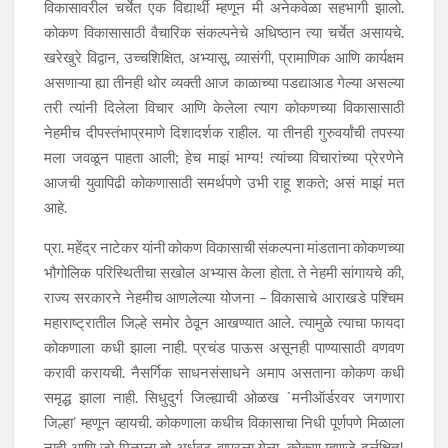
विकासावरील चर्चेत एक विद्यार्थी म्हणून मी अनेकवेळा सहभागी झालो.
कोकण विकासासाठी वैचारिक संकल्पनेचे अधिष्ठान त्या चर्चेत असायचे.
खरेखुरे विद्वान, उच्चशिक्षित, अभ्यासू, व्यासंगी, प्रामाणिक आणि कार्यक्षम
असणाऱ्या ह्या तीनही थोर व्यक्ती आज काळाच्या पडद्याआड गेल्या असल्या
तरी त्यांनी दिलेला विचार आणि केलेला त्याग कोकणच्या विकासासाठी
नेहमीच दीपस्तंभाप्रमाणे दिशादर्शक राहील. या तीनही गुरुवर्यांची तपस्या
मला जवळून पाहता आली; हेच माझं भाग्य! त्यांच्या विचारांच्या प्रेरणेने
आजची युवापिढी कोकणासाठी समर्थपणे उभी राहू शकते; असं माझं मत
आहे.
प्रा. महेंद्र नाटेकर यांनी कोकण विकासाची संकल्पना मांडताना कोकणच्या
भौगोलिक परिस्थितीचा सखोल अभ्यास केला होता. ते नेहमी सांगायचे की,
राज्य सरकारने नेहमीच आणलेल्या योजना – विकासाचे आराखडे पश्चिम
महाराष्ट्रातील जिल्हे समोर ठेवून आखण्यात आले. त्यामुळे त्याचा फायदा
कोकणाला कधी झाला नाही. प्रचंड पाऊस असूनही पाण्यासाठी वणवण
करावी करायची. नैसर्गिक साधनसंसाधने अमाप असताना कोकण कधी
समृद्ध झाला नाही. सिधुदुर्ग जिल्ह्याची ओळख `मनीऑर्डरवर जगणारा
जिल्हा’ म्हणून व्हायची. कोकणाला कधीच विकासाचा निधी पूर्णपणे मिळाला
नाही आणि जो मिळाला तो अर्धवट वापरला गेला. कोकण म्हणजे दुर्लक्षित!