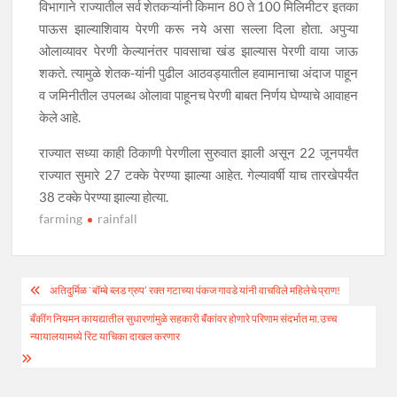
विभागाने राज्यातील सर्व शेतकऱ्यांनी किमान 80 ते 100 मिलिमीटर इतका
पाऊस झाल्याशिवाय पेरणी करू नये असा सल्ला दिला होता. अपुऱ्या
ओलाव्यावर पेरणी केल्यानंतर पावसाचा खंड झाल्यास पेरणी वाया जाऊ
शकते. त्यामुळे शेतक-यांनी पुढील आठवड्यातील हवामानाचा अंदाज पाहून
व जमिनीतील उपलब्ध ओलावा पाहूनच पेरणी बाबत निर्णय घेण्याचे आवाहन
केले आहे.
राज्यात सध्या काही ठिकाणी पेरणीला सुरुवात झाली असून 22 जूनपर्यंत
राज्यात सुमारे 27 टक्के पेरण्या झाल्या आहेत. गेल्यावर्षी याच तारखेपर्यंत
38 टक्के पेरण्या झाल्या होत्या.
farming
rainfall
Post
अतिदुर्मिळ `बॉम्बे ब्लड ग्रुप’ रक्त गटाच्या पंकज गावडे यांनी वाचविले महिलेचे प्राण!
navigation
बँकींग नियमन कायद्यातील सुधारणांमुळे सहकारी बॅंकांवर होणारे परिणाम संदर्भात मा.उच्च
न्यायालयामध्ये रिट याचिका दाखल करणार