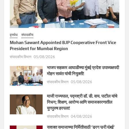
वृत्तवेध
संपादकीय
Mohan Sawant Appointed BJP Cooperative Front Vice
President for Mumbai Region
संपादकीय विभाग
05/08/2026
भाजप सहकार आघाडीच्या मुंबई प्रदेश उपाध्यक्षपदी
मोहन सावंत यांची नियुक्ती!
संपादकीय विभाग
05/08/2026
माजी राज्यपाल, पद्मश्री डॉ. डी. वाय. पाटील यांचे
निधन; शिक्षण, आरोग्य आणि समाजकारणातील
युगपुरुष हरपला!
संपादकीय विभाग
04/08/2026
सशक्त समाजाच्या निर्मितीसाठी ‘ड्रग फ्री मुंबई’