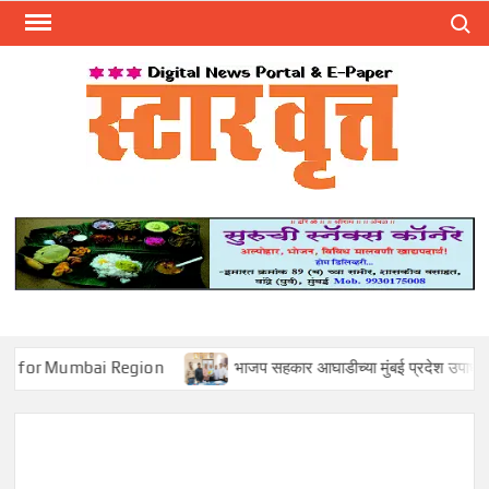
Skip
Search
to
content
स्टार 
ST
VRU
umbai Region
भाजप सहकार आघाडीच्या मुंबई प्रदेश उपाध्यक्षपदी मोहन सा