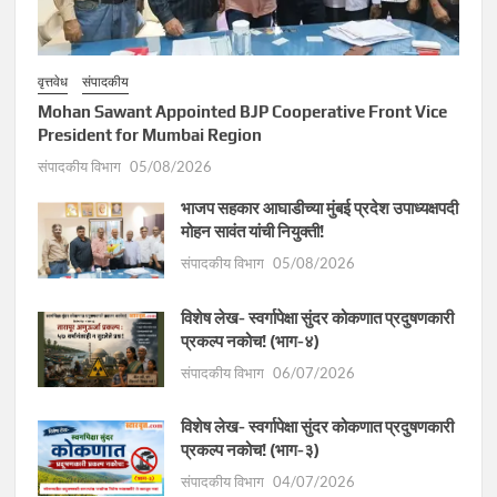
वृत्तवेध
संपादकीय
Mohan Sawant Appointed BJP Cooperative Front Vice
President for Mumbai Region
संपादकीय विभाग
05/08/2026
भाजप सहकार आघाडीच्या मुंबई प्रदेश उपाध्यक्षपदी
मोहन सावंत यांची नियुक्ती!
संपादकीय विभाग
05/08/2026
विशेष लेख- स्वर्गापेक्षा सुंदर कोकणात प्रदुषणकारी
प्रकल्प नकोच! (भाग-४)
संपादकीय विभाग
06/07/2026
विशेष लेख- स्वर्गापेक्षा सुंदर कोकणात प्रदुषणकारी
प्रकल्प नकोच! (भाग-३)
संपादकीय विभाग
04/07/2026