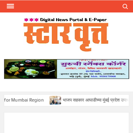
Skip
Search
to
content
स्टार 
ST
VRU
bai Region
भाजप सहकार आघाडीच्या मुंबई प्रदेश उपाध्यक्षपदी मोहन सावंत 