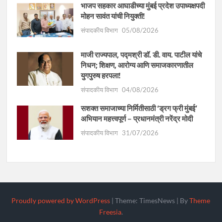
भाजप सहकार आघाडीच्या मुंबई प्रदेश उपाध्यक्षपदी
मोहन सावंत यांची नियुक्ती!
संपादकीय विभाग
05/08/2026
माजी राज्यपाल, पद्मश्री डॉ. डी. वाय. पाटील यांचे
निधन; शिक्षण, आरोग्य आणि समाजकारणातील
युगपुरुष हरपला!
संपादकीय विभाग
04/08/2026
सशक्त समाजाच्या निर्मितीसाठी ‘ड्रग फ्री मुंबई’
अभियान महत्त्वपूर्ण – प्रधानमंत्री नरेंद्र मोदी
संपादकीय विभाग
31/07/2026
Proudly powered by WordPress
|
Theme: TimesNews
|
By
Theme
Freesia
.