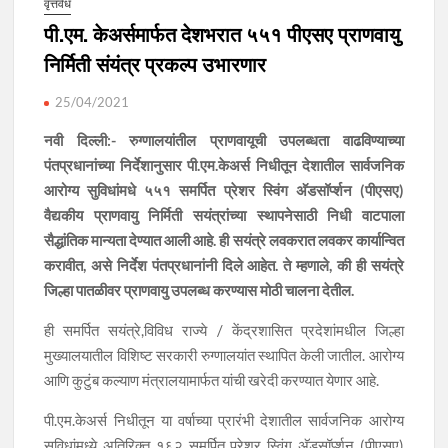
वृत्तवेध
पी.एम. केअर्समार्फत देशभरात ५५१ पीएसए प्राणवायु
निर्मिती संयंत्र प्रकल्प उभारणार
25/04/2021
नवी दिल्ली:- रुग्णालयांतील प्राणवायूची उपलब्धता वाढविण्याच्या
पंतप्रधानांच्या निर्देशानुसार पी.एम.केअर्स निधीतून देशातील सार्वजनिक
आरोग्य सुविधांमधे ५५१ समर्पित प्रेशर स्विंग अ‍ॅडसॉर्प्शन (पीएसए)
वैद्यकीय प्राणवायु निर्मिती सयंत्रांच्या स्थापनेसाठी निधी वाटपाला
सैद्धांतिक मान्यता देण्यात आली आहे. ही सयंत्रे लवकरात लवकर कार्यान्वित
करावीत, असे निर्देश पंतप्रधानांनी दिले आहेत. ते म्हणाले, की ही सयंत्रे
जिल्हा पातळीवर प्राणवायु उपलब्ध करण्यास मोठी चालना देतील.
ही समर्पित सयंत्रे,विविध राज्ये / केंद्रशासित प्रदेशांमधील जिल्हा
मुख्यालयातील विशिष्ट सरकारी रुग्णालयांत स्थापित केली जातील. आरोग्य
आणि कुटुंब कल्याण मंत्रालयामार्फत यांची खरेदी करण्यात येणार आहे.
पी.एम.केअर्स निधीतून या वर्षाच्या प्रारंभी देशातील सार्वजनिक आरोग्य
सुविधांमध्ये अतिरिक्त १६२ समर्पित प्रेशर स्विंग अ‍ॅडसॉर्प्शन (पीएसए)