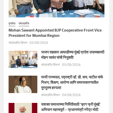
वृत्तवेध
संपादकीय
Mohan Sawant Appointed BJP Cooperative Front Vice
President for Mumbai Region
संपादकीय विभाग
05/08/2026
भाजप सहकार आघाडीच्या मुंबई प्रदेश उपाध्यक्षपदी
मोहन सावंत यांची नियुक्ती!
संपादकीय विभाग
05/08/2026
माजी राज्यपाल, पद्मश्री डॉ. डी. वाय. पाटील यांचे
निधन; शिक्षण, आरोग्य आणि समाजकारणातील
युगपुरुष हरपला!
संपादकीय विभाग
04/08/2026
सशक्त समाजाच्या निर्मितीसाठी ‘ड्रग फ्री मुंबई’
अभियान महत्त्वपूर्ण – प्रधानमंत्री नरेंद्र मोदी