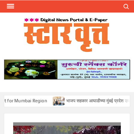
Skip
Search
to
content
स्टार 
ST
VRU
bai Region
भाजप सहकार आघाडीच्या मुंबई प्रदेश उपाध्यक्षपदी मोहन सावंत 