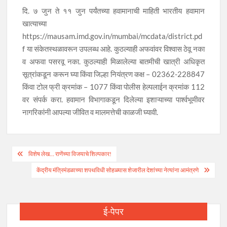
दि. ७ जुन ते ११ जुन पर्यंतच्या हवामानाची माहिती भारतीय हवामान
खात्याच्या
https://mausam.imd.gov.in/mumbai/mcdata/district.pd
f या संकेतस्थळावरून उपलब्ध आहे. कुठल्याही अफवांवर विश्वास ठेवू नका
व अफवा पसरवू नका. कुठल्याही मिळालेल्या बातमीची खात्री अधिकृत
सूत्रांकडून करून घ्या किंवा जिल्हा नियंत्रण कक्ष – 02362-228847
किंवा टोल फ्री क्रमांक – 1077 किंवा पोलीस हेल्पलाईन क्रमांक 112
वर संपर्क करा. हवामान विभागाकडून दिलेल्या इशाऱ्याच्या पार्श्वभूमीवर
नागरिकांनी आपल्या जीवित व मालमत्तेची काळजी घ्यावी.
Post
विशेष लेख… राणेंच्या विजयाचे शिल्पकार!
navigation
केंद्रीय मंत्रिमंडळाच्या शपथविधी सोहळ्यास शेजारील देशांच्या नेत्यांना आमंत्रणे
ई-पेपर