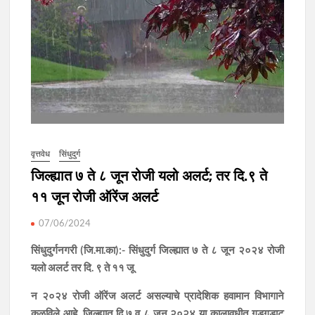
वृत्तवेध
सिंधुदुर्ग
जिल्ह्यात ७ ते ८ जून रोजी यलो अलर्ट; तर दि.९ ते
११ जून रोजी ऑरेंज अलर्ट
07/06/2024
सिंधुदुर्गनगरी (जि.मा.का):- सिंधुदुर्ग जिल्ह्यात ७ ते ८ जून २०२४ रोजी
यलो अलर्ट तर दि. ९ ते ११ जू
न २०२४ रोजी ऑरेंज अलर्ट असल्याचे प्रादेशिक हवामान विभागाने
कळविले आहे. जिल्ह्यात दि.७ व ८ जून २०२४ या कालावधीत गडगडाट