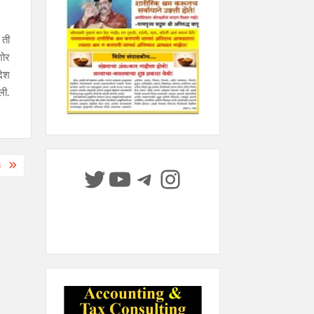
 ती
शोर
देश
ली.
१
Twitter
YouTube
Telegram
Instagram