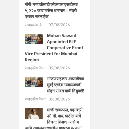
गौरी-गणपतीसाठी कोकणात एसटीच्या
५,२२० जादा बसेस धावणार – मंत्री
प्रताप सरनाईक
संपादकीय विभाग
07/08/2026
Mohan Sawant
Appointed BJP
Cooperative Front
Vice President for Mumbai
Region
संपादकीय विभाग
05/08/2026
भाजप सहकार आघाडीच्या
मुंबई प्रदेश उपाध्यक्षपदी
मोहन सावंत यांची नियुक्ती!
संपादकीय विभाग
05/08/2026
माजी राज्यपाल, पद्मश्री
डॉ. डी. वाय. पाटील यांचे
निधन; शिक्षण, आरोग्य
आणि समाजकारणातील युगपुरुष हरपला!