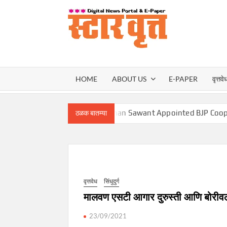
Skip
to
content
स्टार वृ
STAR
HOME
ABOUT US
E-PAPER
वृत्तवे
VRUT
प्रताप सरनाईक
Mohan Sawant Appointed BJP Cooperative Fr
ठळक बातम्या
वृत्तवेध
सिंधुदुर्ग
मालवण एसटी आगार दुरुस्ती आणि बोरीवली
23/09/2021