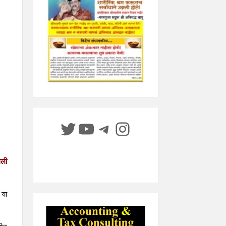
Twitter
YouTube
Telegram
Instagram
ेली
 या