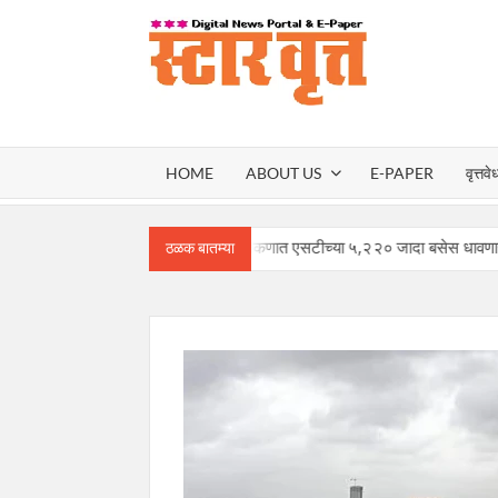
Skip
to
content
स्टार वृ
STAR
HOME
ABOUT US
E-PAPER
वृत्तवे
VRUT
गौरी-गणपतीसाठी कोकणात एसटीच्या ५,२२० जादा बसेस धावणार – मंत्री प्
ठळक बातम्या