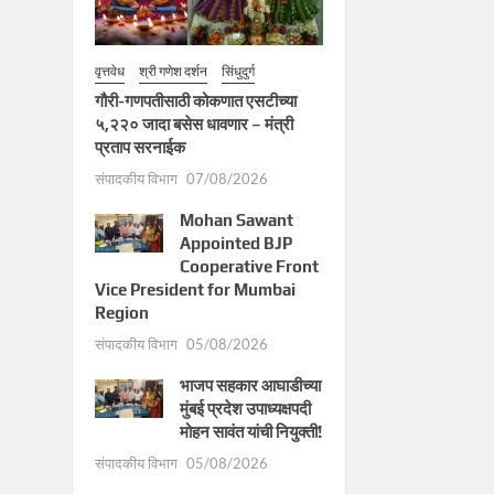
वृत्तवेध
श्री गणेश दर्शन
सिंधुदुर्ग
गौरी-गणपतीसाठी कोकणात एसटीच्या
५,२२० जादा बसेस धावणार – मंत्री
प्रताप सरनाईक
संपादकीय विभाग
07/08/2026
Mohan Sawant
Appointed BJP
Cooperative Front
Vice President for Mumbai
Region
संपादकीय विभाग
05/08/2026
भाजप सहकार आघाडीच्या
मुंबई प्रदेश उपाध्यक्षपदी
मोहन सावंत यांची नियुक्ती!
संपादकीय विभाग
05/08/2026