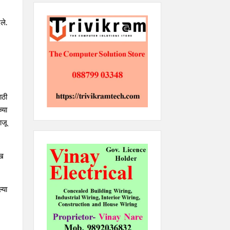
ले.
ाठी
्या
ाजू
ेख
्या