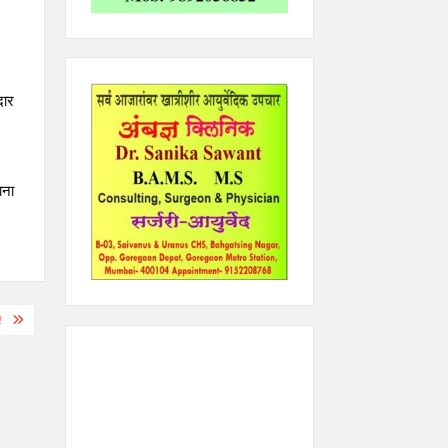
दार
ाना
!