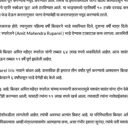
 वर्षांत पूर्ण करण्याचे नमूद करण्यात आले. तसेच या इमारतीमधील जागा खाली केल्यापासून न
रुपये प्रति स्क्वेअर फूट असे ठरविण्यात आले. या भाड्यामध्ये प्रतिवर्षी १० टक्के दरवाढ क
्पस फंड देऊन करारानुसार जागा देण्याचेही या करारपत्रात नमूद करण्याचे ठरले.
क होते. त्यानुसार पहिल्या वर्षी बिल्डरने भाडे व्यवस्थित दिले. दुसऱ्या वर्षी मात्र दिलेल
महेंद्र रुपारेलने (Amit Mahendra Ruparel ) भाडे देण्यास टाळाटाळ करू लागला. आजमित
ेचे बिल्डर अमित महेंद्र रुपारेल यांनी तब्बल ६४ लाख रुपये थकविलेले आहेत. आज सावं
ेऊन तब्बल ११ वर्षे पूर्ण झालेली आहेत.
 Iris नावाने बांधत आहे. वास्तविक ही इमारत तीन वर्षांत पूर्ण करण्याचे आश्वासन बिल्ड
्डरने ६ वर्षांपासून भाडे देणेही बंद केले आहे.
आहे. बिल्डर अमित महेंद्र रुपारेल यांच्या मनमानी कारभारामुळे यशवंत सावंत यांना दोन वेळ
टीही करण्यात आली, यासाठी त्यांना ११ लाख रुपये खर्च आला. त्यासाठी त्यांना नातेवाईकांक
 देशोधडीला लागलेली आहेत. त्यांची अवस्था अत्यंत बिकट आहे. या परिस्थितीला बिल्डर अ
 न मिळाल्यास आम्ही मंत्रालयासमोर आत्महत्या करू, असा गंभीर इशारा सुनंदा, त्यांचे पती यशवं