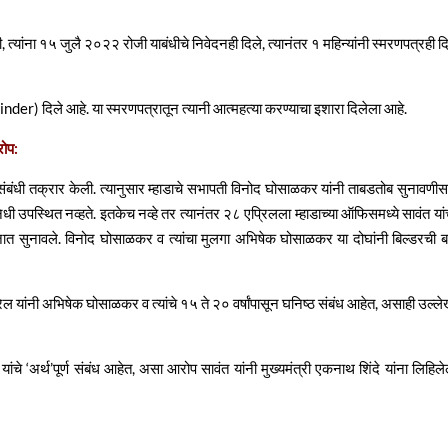
ली, त्यांना १५ जुलै २०२२ रोजी याबंधीचे निवेदनही दिले, त्यानंतर १ महिन्यांनी स्मरणपत्रही दि
reminder) दिले आहे. या स्मरणपत्रातून त्यानी आत्महत्या करण्याचा इशारा दिलेला आहे.
रोप:
संबंधी तक्रार केली. त्यानुसार म्हाडाचे सभापती विनोद घोसाळकर यांनी ताबडतोब सुनावणीस
निधी उपस्थित नव्हते. इतकेच नव्हे तर त्यानंतर २८ एप्रिलला म्हाडाच्या ऑफिसमध्ये सावंत यांच
ाजात सुनावले. विनोद घोसाळकर व त्यांचा मुलगा अभिषेक घोसाळकर या दोघांनी बिल्डरची ब
ारेल यांनी अभिषेक घोसाळकर व त्यांचे १५ ते २० वर्षांपासून घनिष्ठ संबंध आहेत, असाही उल्ल
चे ‘अर्थ’पूर्ण संबंध आहेत, असा आरोप सावंत यांनी मुख्यमंत्री एकनाथ शिंदे यांना लिहिलेल