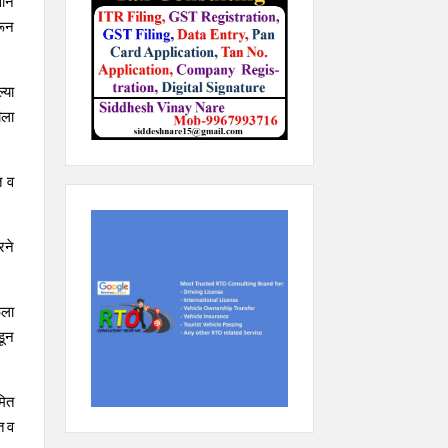
वीन
रून
्या
ीला
त व
रने
ेला
डून
मित
त व