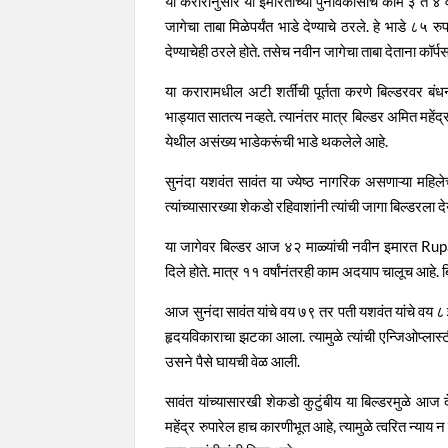
या करारानुसार या इमारतीच्या पुनर्विकासाचे काम ३ ते ४
जागेचा ताबा मिळेपर्यंत भाडे देण्याचे ठरले. हे भाडे ८५ 
देण्याचेही ठरले होते. तसेच नवीन जागेचा ताबा देताना कॉर
या करारामधील अटी शर्तींची पूर्तता करणे बिल्डरवर बंधनकार
भाड्यात सातत्य नव्हते. त्यानंतर मात्र बिल्डर अमित 
येथील असंख्य भाडेकरूंची भाडे थकलेले आहे.
सुनंदा यशवंत सावंत या ज्येष्ठ नागरिक असणाऱ्या महिल
त्यांच्यासारख्या शेकडो रहिवाशांनी त्यांची जागा बिल्डरला द
या जागेवर बिल्डर आज ४२ माळ्यांची नवीन इमारत Ruparel
दिले होते. मात्र ११ वर्षांनंतरही काम अदयाप चालूच आहे. बिल
आज सुनंदा सावंत यांचे वय ७९ तर पती यशवंत यांचे वय ८३ 
हृदयविकाराचा झटका आला. त्यामुळे त्यांची एन्जिओप्लास्
उसने पैसे घायची वेळ आली.
सावंत यांच्यासारखी शेकडो कुटुंबीय या बिल्डरमुळे आज
महेंद्र रुपारेल हाच कारणीभूत आहे, त्यामुळे त्वरित न्याय