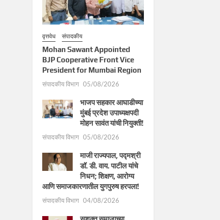
वृत्तवेध
संपादकीय
Mohan Sawant Appointed
BJP Cooperative Front Vice
President for Mumbai Region
संपादकीय विभाग
05/08/2026
भाजप सहकार आघाडीच्या
मुंबई प्रदेश उपाध्यक्षपदी
मोहन सावंत यांची नियुक्ती!
संपादकीय विभाग
05/08/2026
माजी राज्यपाल, पद्मश्री
डॉ. डी. वाय. पाटील यांचे
निधन; शिक्षण, आरोग्य
आणि समाजकारणातील युगपुरुष हरपला!
संपादकीय विभाग
04/08/2026
सशक्त समाजाच्या