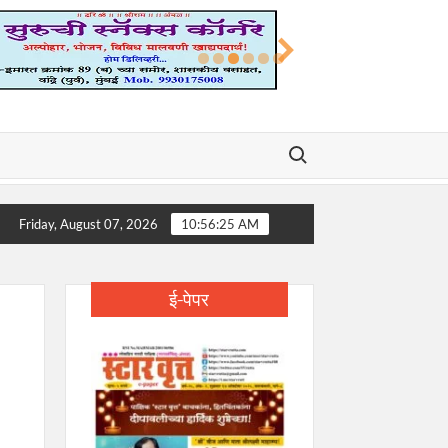
Search for:
्मश्री डॉ. डी. वाय. पाटील यांचे निधन; शिक्षण, आरोग्य आणि समाजकारणातील युगपुरुष ह
Friday, August 07, 2026
10:56:26 AM
ई-पेपर