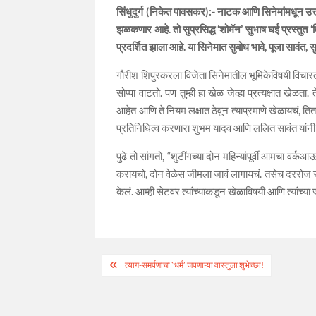
सिंधुदुर्ग (निकेत पावसकर):- नाटक आणि सिनेमांमधून उत
झळकणार आहे. तो सुप्रसिद्ध ‘शोमॅन’ सुभाष घई प्रस्तुत ‘व
प्रदर्शित झाला आहे. या सिनेमात सुबोध भावे, पूजा सावं
गौरीश शिपुरकरला विजेता सिनेमातील भूमिकेविषयी विचारत
सोप्पा वाटतो. पण तुम्ही हा खेळ जेव्हा प्रत्यक्षात खेळता
आहेत आणि ते नियम लक्षात ठेवून त्याप्रमाणे खेळायचं, त
प्रतिनिधित्व करणारा शुभम यादव आणि ललित सावंत यांनी
पुढे तो सांगतो, “शुटींगच्या दोन महिन्यांपूर्वी आमचा
करायचो, दोन वेळेस जीमला जावं लागायचं. तसेच दररोज सर्व 
केलं. आम्ही सेटवर त्यांच्याकडून खेळाविषयी आणि त्यांच्या
Post
त्याग-समर्पणाचा `धर्म’ जपणाऱ्या वास्तुला शुभेच्छा!
navigation