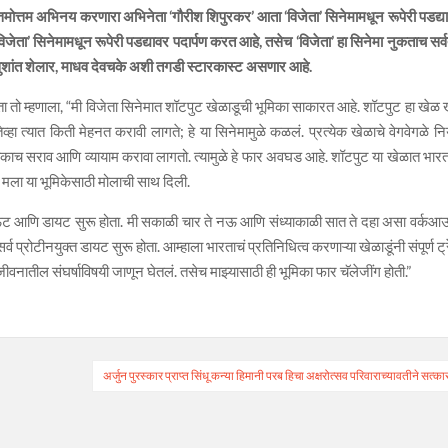
्तमोत्तम अभिनय करणारा अभिनेता ‘गौरीश शिपुरकर’ आता ‘विजेता’ सिनेमामधून रूपेरी पडद्य
िजेता’ सिनेमामधून रूपेरी पडद्यावर पदार्पण करत आहे, तसेच ‘विजेता’ हा सिनेमा नुकताच सर्व
त, सुशांत शेलार, माधव देवचके अशी तगडी स्टारकास्ट असणार आहे.
ा तो म्हणाला, “मी विजेता सिनेमात शॉटपुट खेळाडूची भूमिका साकारत आहे. शॉटपुट हा खेळ 
. तेव्हा त्यात किती मेहनत करावी लागते; हे या सिनेमामुळे कळलं. प्रत्येक खेळाचे वेगवेगळे न
ितकाच सराव आणि व्यायाम करावा लागतो. त्यामुळे हे फार अवघड आहे. शॉटपुट या खेळात भारत
 मला या भूमिकेसाठी मोलाची साथ दिली.
 वर्कआऊट आणि डायट सुरू होता. मी सकाळी चार ते नऊ आणि संध्याकाळी सात ते दहा असा वर्क
प्रोटीनयुक्त डायट सुरू होता. आम्हाला भारताचं प्रतिनिधित्व करणाऱ्या खेळाडूंनी संपूर्ण ट्
 जीवनातील संघर्षाविषयी जाणून घेतलं. तसेच माझ्यासाठी ही भूमिका फार चॅलेजींग होती.”
अर्जुन पुरस्कार प्राप्त सिंधू कन्या हिमानी परब हिचा अक्षरोत्सव परिवाराच्यावतीने सत्का