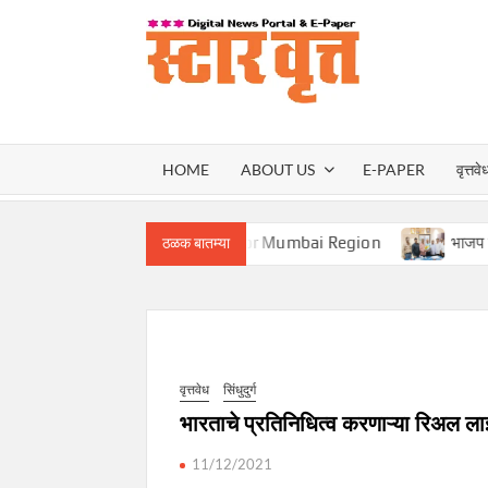
Skip
to
content
स्टार वृ
STAR
HOME
ABOUT US
E-PAPER
वृत्तवे
VRUT
ront Vice President for Mumbai Region
भाजप सहकार आघाडीच्य
ठळक बातम्या
वृत्तवेध
सिंधुदुर्ग
भारताचे प्रतिनिधित्व करणाऱ्या रिअल ला
11/12/2021