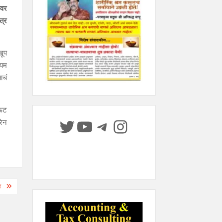
ावर
त्र
खूप
ियम
ाचं
आऊट
Twitter
YouTube
Telegram
Instagram
रेन
र