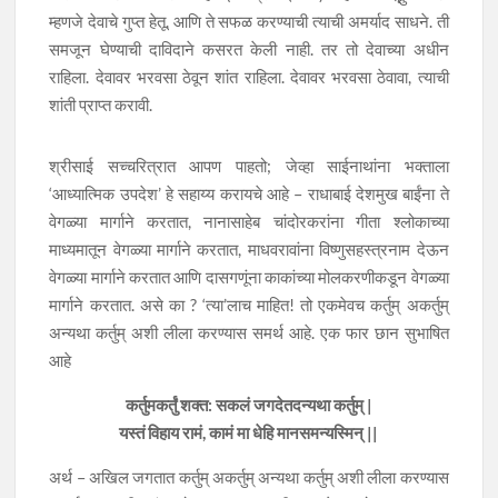
म्हणजे देवाचे गुप्त हेतू. आणि ते सफळ करण्याची त्याची अमर्याद साधने. ती
समजून घेण्याची दाविदाने कसरत केली नाही. तर तो देवाच्या अधीन
राहिला. देवावर भरवसा ठेवून शांत राहिला. देवावर भरवसा ठेवावा, त्याची
शांती प्राप्त करावी.
श्रीसाई सच्चरित्रात आपण पाहतो; जेव्हा साईनाथांना भक्ताला
‘आध्यात्मिक उपदेश’ हे सहाय्य करायचे आहे – राधाबाई देशमुख बाईंना ते
वेगळ्या मार्गाने करतात, नानासाहेब चांदोरकरांना गीता श्लोकाच्या
माध्यमातून वेगळ्या मार्गाने करतात, माधवरावांना विष्णुसहस्त्रनाम देऊन
वेगळ्या मार्गाने करतात आणि दासगणूंना काकांच्या मोलकरणीकडून वेगळ्या
मार्गाने करतात. असे का ? ‘त्या’लाच माहित! तो एकमेवच कर्तुम् अकर्तुम्
अन्यथा कर्तुम् अशी लीला करण्यास समर्थ आहे. एक फार छान सुभाषित
आहे
कर्तुमकर्तुं शक्त: सकलं जगदेतदन्यथा कर्तुम् |
यस्तं विहाय रामं, कामं मा धेहि मानसमन्यस्मिन् ||
अर्थ – अखिल जगतात कर्तुम् अकर्तुम् अन्यथा कर्तुम् अशी लीला करण्यास