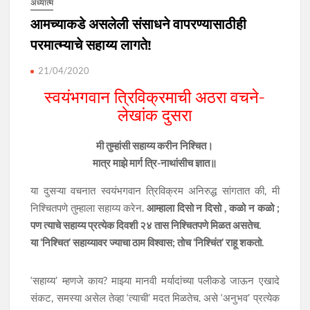
अध्यात्म
आमच्याकडे असलेली संसाधने वापरण्यासाठीही
परमात्म्याचे सहाय्य लागते!
21/04/2020
स्वयंभगवान त्रिविक्रमाची अठरा वचने-
लेखांक दुसरा
मी तुम्हांसी सहाय्य करीन निश्‍चित।
मात्र माझे मार्ग त्रि-नाथांसीच ज्ञात॥
या दुसऱ्या वचनात स्वयंभगवान त्रिविक्रम अनिरुद्ध सांगतात की, मी
निश्चितपणे तुम्हाला सहाय्य करेन.
आम्हाला दिसो न दिसो , कळो न कळो ;
पण त्याचे सहाय्य प्रत्येक दिवशी २४ तास निश्चितपणे मिळत असतेच.
या ‘निश्चित’ सहाय्यावर ज्याचा ठाम विश्वास; तोच ‘निश्चिंत’ राहू शकतो.
‘सहाय्य’ म्हणजे काय? माझ्या मानवी मर्यादांच्या पलीकडे जाऊन एखादे
संकट, समस्या असेल तेव्हा ‘त्याची’ मदत मिळतेच. असे ‘अनुभव’ प्रत्येक