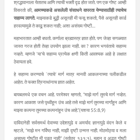
श्रद्धावानाला येतातच आणि त्याची भक्ती दृढ होत जाते. पण एक गोष्ट आम्ही
विसरतो की,
आमच्याकडे असलेली संसाधने वापरता येण्यासाठीही त्याचेच
सहाय्य लागते.
माझ्याकडे बुद्धी असूनही मी फसू शकतो, पैसे असूनही कार्ड
हरवल्यामुळे ते काढू शकत नाही; अशा असंख्य गोष्टी…
महाभारतात आम्ही बघतो. कर्णाला ब्रह्मास्त्र ज्ञात होते. पण जेव्हा सगळ्यात
जास्त गरज होती तेव्हा उपयोग झाला नाही. का ? कारण भगवंताचे सहाय्य
नव्हते. म्हणजे ‘या’चे सहाय्य प्रत्येक क्षणी किती आवश्‍यक आहे हे लक्षात
ठेवायला हवे.
हे सहाय्य करण्याचे `त्याचे’ मार्ग मात्र मानवी आकलनाच्या पलीकडील
आहेत. ते फक्त त्रिनाथांनाच ज्ञात आहेत.
बायबलमधे एक वचन आहे. परमेश्वर म्हणतो, ”माझे मार्ग तुमचे मार्ग नव्हेत.
कारण आकाश जसे पृथ्वीहून उंच आहे तसे माझे मार्ग तुमच्या मार्गांहून आणि
माझ्या कल्पना तुमच्या कल्पनांहून उंच आहे.”(यशया 55:8,9)
दाविदानेही सर्वसमर्थ देवाच्या उद्देशापुढे व अमर्याद ज्ञानापुढे वंदन केले व
म्हटले, “माझे मन गर्विष्ठ नाही, माझी दृष्टी उन्मत्त नाही. मोठमोठ्या व मला
असाध्य गोष्टीत मी पडत नाही” (स्तोत्र १३१:१). महान व अद्भुत गोष्टी