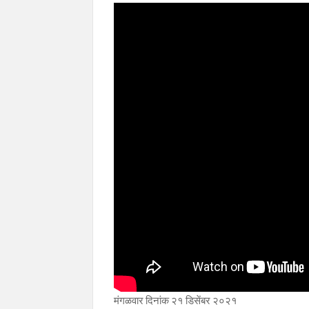
मंगळवार दिनांक २१ डिसेंबर २०२१