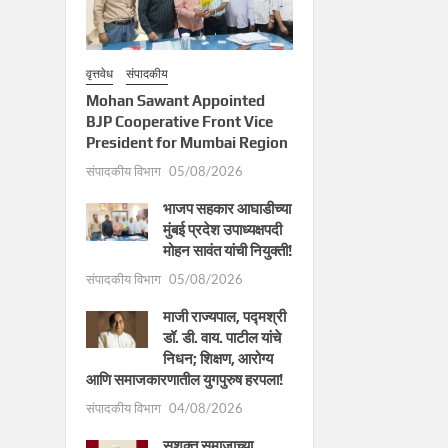
वृत्तवेध
संपादकीय
Mohan Sawant Appointed
BJP Cooperative Front Vice
President for Mumbai Region
संपादकीय विभाग
05/08/2026
भाजप सहकार आघाडीच्या
मुंबई प्रदेश उपाध्यक्षपदी
मोहन सावंत यांची नियुक्ती!
संपादकीय विभाग
05/08/2026
माजी राज्यपाल, पद्मश्री
डॉ. डी. वाय. पाटील यांचे
निधन; शिक्षण, आरोग्य
आणि समाजकारणातील युगपुरुष हरपला!
संपादकीय विभाग
04/08/2026
सशक्त समाजाच्या