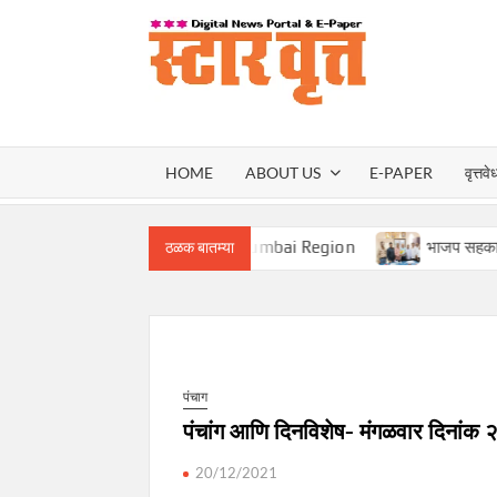
Skip
to
content
स्टार वृ
STAR
HOME
ABOUT US
E-PAPER
वृत्तवे
VRUT
t Vice President for Mumbai Region
भाजप सहकार आघाडीच्या मुंब
ठळक बातम्या
पंचाग
पंचांग आणि दिनविशेष- मंगळवार दिनांक
20/12/2021