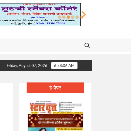
Search for:
ी डॉ. डी. वाय. पाटील यांचे निधन; शिक्षण, आरोग्य आणि समाजकारणातील युगपुरुष हरपला!
Friday, August 07, 2026
6:58:07 AM
ई-पेपर