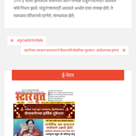
२००३ साली कृतीशील विचारवंत आणि तत्त्वज्ञ पांडुरंगशास्त्री आठवले
यांचे निधन झाले. पांडुरंगशास्त्री आठवले अर्थात दादा तत्त्वज्ञ होते. ते
स्वाध्याय परिवाराचे प्रणेते, संस्थापक होते.
Post
संपूर्ण वर्षाचे दिनविशेष
navigation
एसटीच्या गलथान कारभाराने विद्यार्थ्यांचे शैक्षणिक नुकसान- आंदोलनाचा इशारा
ई-पेपर