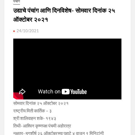
पंचाग
उद्याचे पंचांग आणि दिनविशेष- सोमवार दिनांक २५
ऑक्टोबर २०२१
24/10/2021
सोमवार दिनांक २५ ऑक्टोबर २०२१
राष्ट्रीय मिती कार्तिक – ३
श्री शालिवाहन शके- १९४३
तिथी- आश्विन कृष्णपक्ष पंचमी अहोरात्र
नक्षत्र- मृगशीर्ष २६ ऑक्टोबरच्या पहाटे ४ वाजून ९ मिनिटांनी