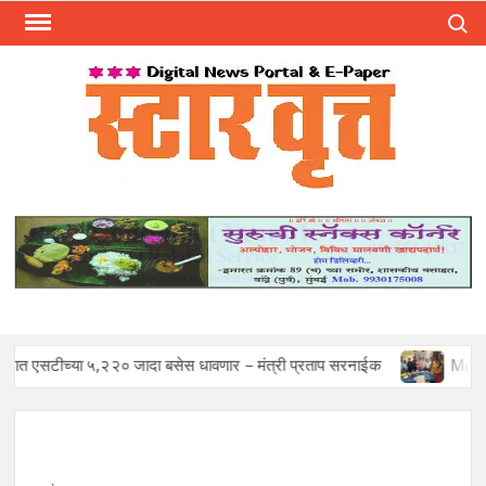
Skip
Search
to
content
स्टार 
ST
VRU
या ५,२२० जादा बसेस धावणार – मंत्री प्रताप सरनाईक
Mohan Sawant