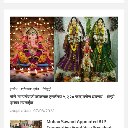
वृत्तवेध
श्री गणेश दर्शन
सिंधुदुर्ग
गौरी-गणपतीसाठी कोकणात एसटीच्या ५,२२० जादा बसेस धावणार – मंत्री
प्रताप सरनाईक
संपादकीय विभाग
07/08/2026
Mohan Sawant Appointed BJP
Cooperative Front Vice President