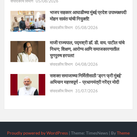
संपादकीय विभाग
05/08/2026
भाजप सहकार आघाडीच्या मुंबई प्रदेश उपाध्यक्षपदी
मोहन सावंत यांची नियुक्ती!
संपादकीय विभाग
05/08/2026
माजी राज्यपाल, पद्मश्री डॉ. डी. वाय. पाटील यांचे
निधन; शिक्षण, आरोग्य आणि समाजकारणातील
युगपुरुष हरपला!
संपादकीय विभाग
04/08/2026
सशक्त समाजाच्या निर्मितीसाठी ‘ड्रग फ्री मुंबई’
अभियान महत्त्वपूर्ण – प्रधानमंत्री नरेंद्र मोदी
संपादकीय विभाग
31/07/2026
Proudly powered by WordPress
|
Theme: TimesNews
|
By
Theme