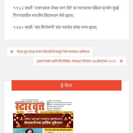
१९६२ साली `रायगडाला जेव्हा जाग येते’ या नाटकाचा पहिला प्रयोग मुंबई
गिरगावातील भारतीय विद्याभवन येथे झाला.
१२७० साली `संत शिरोमणी’ संत नामदेव यांचा जन्म झाला.
Post
नेहरू युवा केंद्र मार्फत किल्ले विजयदुर्ग येथे स्वच्छता अभियान
navigation
उद्याचे पंचांग आणि दिनविशेष- मंगळवार दिनांक २७ ऑक्टोबर २०२१
ई-पेपर