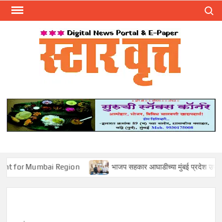
Skip
Search
to
content
स्टार 
ST
VRU
 Mumbai Region
भाजप सहकार आघाडीच्या मुंबई प्रदेश उपाध्यक्षपदी मोहन 