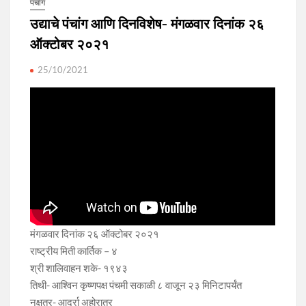
पंचाग
उद्याचे पंचांग आणि दिनविशेष- मंगळवार दिनांक २६
ऑक्टोबर २०२१
25/10/2021
मंगळवार दिनांक २६ ऑक्टोबर २०२१
राष्ट्रीय मिती कार्तिक – ४
श्री शालिवाहन शके- १९४३
तिथी- आश्विन कृष्णपक्ष पंचमी सकाळी ८ वाजून २३ मिनिटापर्यंत
नक्षत्र- आर्द्रा अहोरात्र